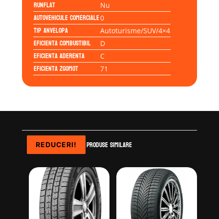
Runflat
Nu
Autovehicule comerciale
0
Tip anvelopa
Autoturisme/SUV/4×4
Eficienta Combustibil
D
Eficienta Aderenta
C
Eficienta Zgomot
71
Produse similare
REDUCERI!
REDUCERI!
REDUCERI!
REDUCERI!