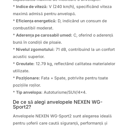
*
Indice de viteză:
V (240 km/h), specificând viteza
maximă admisă pentru anvelopă.
*
Eficiența energetică:
D, indicând un consum de
combustibil moderat.
*
Aderența pe carosabil umed:
C, oferind o aderență
bună în condiții de ploaie.
*
Nivelul zgomotului:
71 dB, contribuind la un confort
acustic superior.
*
Greutate:
12.79 kg, reflectând calitatea materialelor
utilizate.
*
Poziționare:
Fata + Spate, potrivite pentru toate
pozițiile roților.
*
Tip anvelopa:
Autoturisme/SUV/4×4.
De ce să alegi anvelopele NEXEN WG-
Sport2?
Anvelopele NEXEN WG-Sport2 sunt alegerea ideală
pentru șoferii care caută siguranță, performanță și