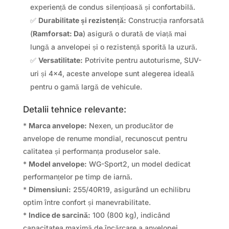
experiență de condus silențioasă și confortabilă.
✅
Durabilitate și rezistență:
Construcția ranforsată
(
Ramforsat: Da
) asigură o durată de viață mai
lungă a anvelopei și o rezistență sporită la uzură.
✅
Versatilitate:
Potrivite pentru autoturisme, SUV-
uri și 4×4, aceste anvelope sunt alegerea ideală
pentru o gamă largă de vehicule.
Detalii tehnice relevante:
*
Marca anvelope:
Nexen, un producător de
anvelope de renume mondial, recunoscut pentru
calitatea și performanța produselor sale.
*
Model anvelope:
WG-Sport2, un model dedicat
performanțelor pe timp de iarnă.
*
Dimensiuni:
255/40R19, asigurând un echilibru
optim între confort și manevrabilitate.
*
Indice de sarcină:
100 (800 kg), indicând
capacitatea maximă de încărcare a anvelopei.