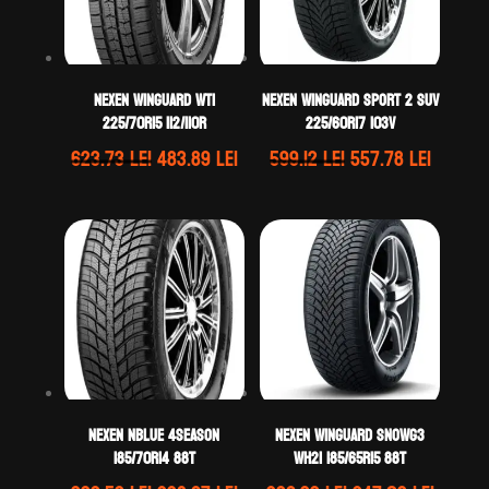
Nexen WINGUARD WT1
Nexen WINGUARD SPORT 2 SUV
225/70R15 112/110R
225/60R17 103V
Prețul
Prețul
Prețul
Prețul
623.73
lei
483.89
lei
599.12
lei
557.78
lei
inițial
curent
inițial
curent
a
este:
a
este:
fost:
483.89 lei.
fost:
557.78 
623.73 lei.
599.12 lei.
Nexen NBLUE 4SEASON
Nexen WINGUARD SNOWG3
185/70R14 88T
WH21 185/65R15 88T