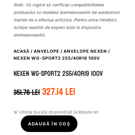
Notă: Vă rugăm să verificați compatibilitatea
produsului cu modelul dumneavoastră de autoturism
înainte de a efectua achiziția. Pentru orice întrebări,
echipa noastră de experți este la dispoziția
dumneavoastră.
ACASĂ
/
ANVELOPE
/
ANVELOPE NEXEN
/
NEXEN WG-SPORT2 255/40R19 100V
Nexen WG-SPORT2 255/40R19 100V
Prețul
Prețul
327.14
lei
351.76
lei
inițial
curent
a
este:
fost:
327.14 lei.
351.76 lei.
🚨 Ultima bucată disponibilă! Grăbește-te!
ADAUGĂ ÎN COȘ
Cantitate
Nexen