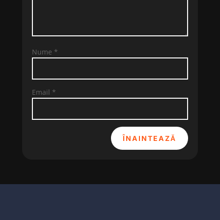
Nume
*
Email
*
ÎNAINTEAZĂ