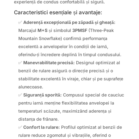
experiență de condus confortabilă și sigură.
Caracteristici esențiale și avantaje:
✅
Aderență excepțională pe zăpadă și gheață:
Marcajul
M+S
și simbolul
3PMSF
(Three-Peak
Mountain Snowflake) confirmă performanța
excelentă a anvelopelor în condiții de iarnă,
oferindu-ți încredere deplină în timpul condusului.
✅
Manevrabilitate precisă:
Designul optimizat al
benzii de rulare asigură o direcție precisă și o
stabilitate excelentă în viraje, chiar și pe suprafețe
alunecoase.
✅
Siguranță sporită:
Compusul special de cauciuc
pentru iarnă menține flexibilitatea anvelopei la
temperaturi scăzute, maximizând aderența și
distanța de frânare.
✅
Confort la rulare:
Profilul optimizat al benzii de
rulare reduce zgomotul și vibrațiile, oferind o