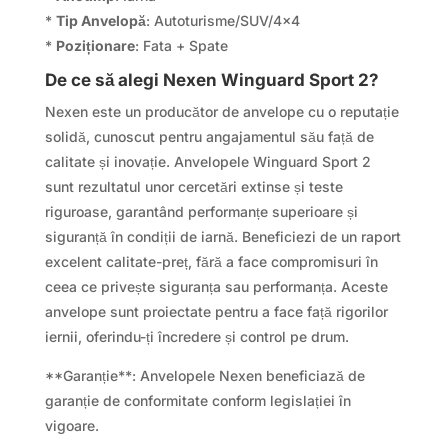
*
Tip Anvelopă
: Autoturisme/SUV/4×4
*
Poziționare
: Fata + Spate
De ce să alegi Nexen Winguard Sport 2?
Nexen este un producător de anvelope cu o reputație
solidă, cunoscut pentru angajamentul său față de
calitate și inovație. Anvelopele Winguard Sport 2
sunt rezultatul unor cercetări extinse și teste
riguroase, garantând performanțe superioare și
siguranță în condiții de iarnă. Beneficiezi de un raport
excelent calitate-preț, fără a face compromisuri în
ceea ce privește siguranța sau performanța. Aceste
anvelope sunt proiectate pentru a face față rigorilor
iernii, oferindu-ți încredere și control pe drum.
**Garanție**: Anvelopele Nexen beneficiază de
garanție de conformitate conform legislației în
vigoare.