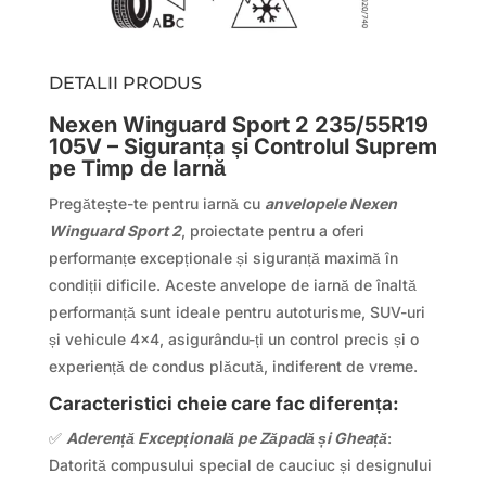
DETALII PRODUS
Nexen Winguard Sport 2 235/55R19
105V – Siguranța și Controlul Suprem
pe Timp de Iarnă
Pregătește-te pentru iarnă cu
anvelopele Nexen
Winguard Sport 2
, proiectate pentru a oferi
performanțe excepționale și siguranță maximă în
condiții dificile. Aceste anvelope de iarnă de înaltă
performanță sunt ideale pentru autoturisme, SUV-uri
și vehicule 4×4, asigurându-ți un control precis și o
experiență de condus plăcută, indiferent de vreme.
Caracteristici cheie care fac diferența:
✅
Aderență Excepțională pe Zăpadă și Gheață
:
Datorită compusului special de cauciuc și designului