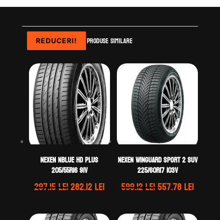
Produse similare
REDUCERI!
REDUCERI!
REDUCERI!
REDUCERI!
Nexen NBLUE HD PLUS
Nexen WINGUARD SPORT 2 SUV
205/55R16 91V
225/60R17 103V
Prețul
Prețul
Prețul
Prețul
297.15
lei
282.12
lei
599.12
lei
557.78
lei
inițial
curent
inițial
curent
a
este:
a
este: