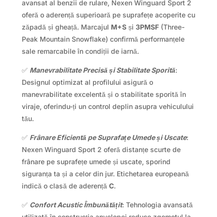
avansat al benzii de rulare, Nexen Winguard Sport 2
oferă o aderență superioară pe suprafețe acoperite cu
zăpadă și gheață. Marcajul
M+S
și
3PMSF
(Three-
Peak Mountain Snowflake) confirmă performanțele
sale remarcabile în condiții de iarnă.
✅
Manevrabilitate Precisă și Stabilitate Sporită
:
Designul optimizat al profilului asigură o
manevrabilitate excelentă și o stabilitate sporită în
viraje, oferindu-ți un control deplin asupra vehiculului
tău.
✅
Frânare Eficientă pe Suprafațe Umede și Uscate
:
Nexen Winguard Sport 2 oferă distanțe scurte de
frânare pe suprafețe umede și uscate, sporind
siguranța ta și a celor din jur. Etichetarea europeană
indică o clasă de aderență
C
.
✅
Confort Acustic Îmbunătățit
: Tehnologia avansată
utilizată în construcția anvelopei reduce zgomotul la