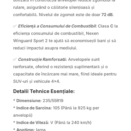
rulare, asigurând o călătorie silențioasă și
confortabilă. Nivelul de zgomot este de doar
72 dB
.
✅
Eficiență a Consumului de Combustibil
: Clasa
C
la
eficiența consumului de combustibil, Nexen
Winguard Sport 2 te ajută să economisești bani și să
reduci impactul asupra mediului.
✅
Construcție Ramforsată
: Anvelopele sunt
ranforsate, oferind o rezistență suplimentară și o
capacitate de încărcare mai mare, fiind ideale pentru
SUV-uri și vehicule 4×4.
Detalii Tehnice Esențiale:
*
Dimensiune
: 235/55R19
*
Indice de Sarcina
: 105 (Până la 925 kg per
anvelopă)
*
Indice de Viteză
: V (Până la 240 km/h)
*
Anotimp
: Iarna