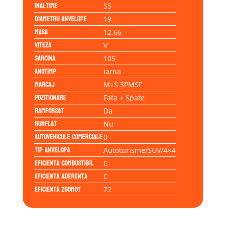
Inaltime
55
Diametru anvelope
19
Masa
12.66
Viteza
V
Sarcina
105
Anotimp
Iarna
Marcaj
M+S 3PMSF
Pozitionare
Fata + Spate
Ramforsat
Da
Runflat
Nu
Autovehicule comerciale
0
Tip anvelopa
Autoturisme/SUV/4×4
Eficienta Combustibil
C
Eficienta Aderenta
C
Eficienta Zgomot
72