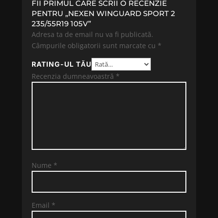
FII PRIMUL CARE SCRII O RECENZIE
PENTRU „NEXEN WINGUARD SPORT 2
235/55R19 105V”
Adresa ta de email nu va fi publicată.
Câmpurile obligatorii sunt marcate cu
*
RATING-UL TĂU
Recenzia dumneavoastră
*
Nume
*
Email
*