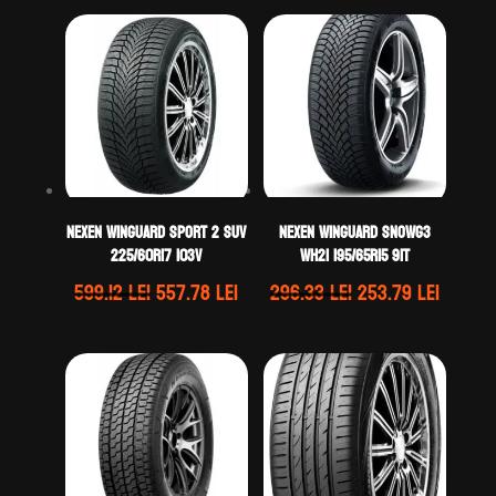
Nexen WINGUARD SPORT 2 SUV
Nexen WINGUARD SNOWG3
225/60R17 103V
WH21 195/65R15 91T
Prețul
Prețul
Prețul
Prețul
599.12
lei
557.78
lei
296.33
lei
253.79
lei
inițial
curent
inițial
curen
a
este:
a
este:
fost:
557.78 lei.
fost:
253.79 
599.12 lei.
296.33 lei.