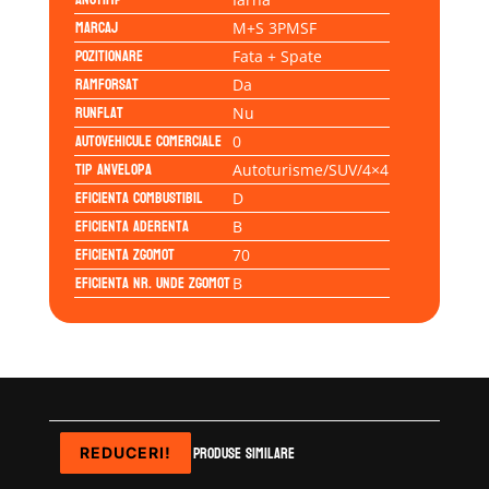
Marcaj
M+S 3PMSF
Pozitionare
Fata + Spate
Ramforsat
Da
Runflat
Nu
Autovehicule comerciale
0
Tip anvelopa
Autoturisme/SUV/4×4
Eficienta Combustibil
D
Eficienta Aderenta
B
Eficienta Zgomot
70
Eficienta Nr. Unde Zgomot
B
Produse similare
REDUCERI!
REDUCERI!
REDUCERI!
REDUCERI!