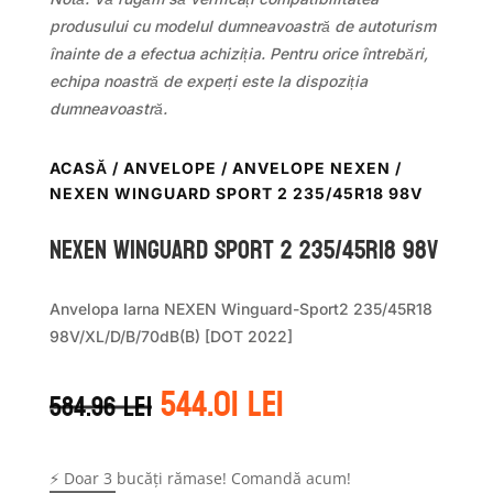
produsului cu modelul dumneavoastră de autoturism
înainte de a efectua achiziția. Pentru orice întrebări,
echipa noastră de experți este la dispoziția
dumneavoastră.
ACASĂ
/
ANVELOPE
/
ANVELOPE NEXEN
/
NEXEN WINGUARD SPORT 2 235/45R18 98V
Nexen WINGUARD SPORT 2 235/45R18 98V
Anvelopa Iarna NEXEN Winguard-Sport2 235/45R18
98V/XL/D/B/70dB(B) [DOT 2022]
Prețul
Prețul
544.01
lei
584.96
lei
inițial
curent
a
este:
fost:
544.01 lei.
⚡ Doar 3 bucăți rămase! Comandă acum!