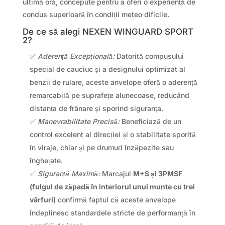
ultimă oră, concepute pentru a oferi o experiență de
condus superioară în condiții meteo dificile.
De ce să alegi NEXEN WINGUARD SPORT
2?
✅
Aderență Excepțională:
Datorită compusului
special de cauciuc și a designului optimizat al
benzii de rulare, aceste anvelope oferă o aderență
remarcabilă pe suprafețe alunecoase, reducând
distanța de frânare și sporind siguranța.
✅
Manevrabilitate Precisă:
Beneficiază de un
control excelent al direcției și o stabilitate sporită
în viraje, chiar și pe drumuri înzăpezite sau
înghețate.
✅
Siguranță Maximă:
Marcajul
M+S și 3PMSF
(fulgul de zăpadă în interiorul unui munte cu trei
vârfuri)
confirmă faptul că aceste anvelope
îndeplinesc standardele stricte de performanță în