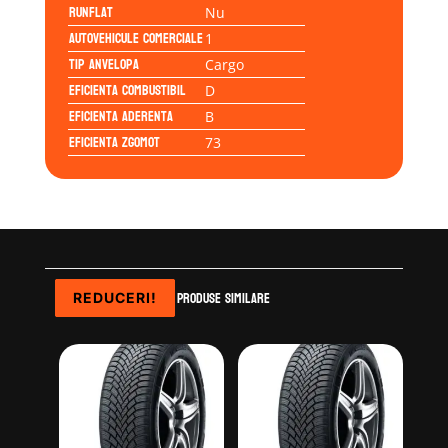
Runflat
Nu
Autovehicule comerciale
1
Tip anvelopa
Cargo
Eficienta Combustibil
D
Eficienta Aderenta
B
Eficienta Zgomot
73
Produse similare
REDUCERI!
REDUCERI!
REDUCERI!
REDUCERI!