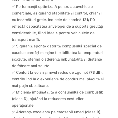
✅ Performanță optimizată pentru autovehicule
comerciale, asigurând stabilitate și control, chiar și
cu încărcături grele. Indicele de sarcină
121/119
reflectă capacitatea anvelopei de a suporta greutăți
considerabile, fiind ideală pentru vehiculele de
transport marfă.
✅ Siguranță sporită datorită compusului special de
cauciuc care își menține flexibilitatea la temperaturi
scăzute, oferind o aderență îmbunătățită și distanțe
de frânare mai scurte.
✅ Confort la volan și nivel redus de zgomot (
73 dB
),
contribuind la o experiență de condus mai plăcută și
mai puțin obositoare.
✅ Eficiență îmbunătățită a consumului de combustibil
(clasa
D
), ajutând la reducerea costurilor
operaționale.
✅ Aderență excelentă pe carosabil umed (clasa
B
),