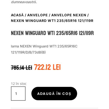
dumneavoastră.
ACASĂ
/
ANVELOPE
/
ANVELOPE NEXEN
/
NEXEN WINGUARD WT1 235/65R16 121/119R
Nexen WINGUARD WT1 235/65R16 121/119R
Iarna NEXEN Winguard WT1 235/65R16C
121/119R/D/B/73dB(B)
Prețul
Prețul
722.12
lei
785.14
lei
inițial
curent
a
este:
fost:
722.12 lei.
785.14 lei.
12 în stoc
Cantitate
Nexen
ADAUGĂ ÎN COȘ
WINGUARD
WT1