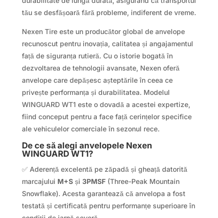
durabilitate de lungă durată, asigurând că transportul
tău se desfășoară fără probleme, indiferent de vreme.
Nexen Tire este un producător global de anvelope
recunoscut pentru inovația, calitatea și angajamentul
față de siguranța rutieră. Cu o istorie bogată în
dezvoltarea de tehnologii avansate, Nexen oferă
anvelope care depășesc așteptările în ceea ce
privește performanța și durabilitatea. Modelul
WINGUARD WT1 este o dovadă a acestei expertize,
fiind conceput pentru a face față cerințelor specifice
ale vehiculelor comerciale în sezonul rece.
De ce să alegi anvelopele Nexen
WINGUARD WT1?
✅ Aderență excelentă pe zăpadă și gheață datorită
marcajului
M+S
și
3PMSF
(Three-Peak Mountain
Snowflake). Acesta garantează că anvelopa a fost
testată și certificată pentru performanțe superioare în
condiții de iarnă severă.