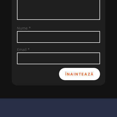
Nume
*
Email
*
ÎNAINTEAZĂ