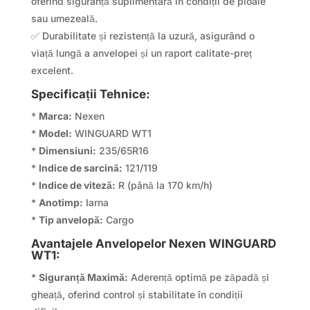
oferind siguranță suplimentară în condiții de ploaie
sau umezeală.
✅ Durabilitate și rezistență la uzură, asigurând o
viață lungă a anvelopei și un raport calitate-preț
excelent.
Specificații Tehnice:
*
Marca:
Nexen
*
Model:
WINGUARD WT1
*
Dimensiuni:
235/65R16
*
Indice de sarcină:
121/119
*
Indice de viteză:
R (până la 170 km/h)
*
Anotimp:
Iarna
*
Tip anvelopă:
Cargo
Avantajele Anvelopelor Nexen WINGUARD
WT1:
*
Siguranță Maximă:
Aderență optimă pe zăpadă și
gheață, oferind control și stabilitate în condiții