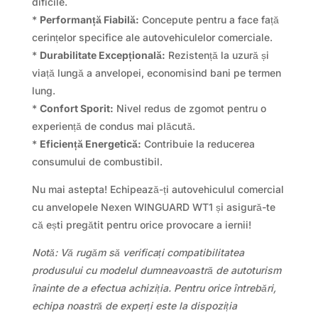
dificile.
*
Performanță Fiabilă:
Concepute pentru a face față
cerințelor specifice ale autovehiculelor comerciale.
*
Durabilitate Excepțională:
Rezistență la uzură și
viață lungă a anvelopei, economisind bani pe termen
lung.
*
Confort Sporit:
Nivel redus de zgomot pentru o
experiență de condus mai plăcută.
*
Eficiență Energetică:
Contribuie la reducerea
consumului de combustibil.
Nu mai astepta! Echipează-ți autovehiculul comercial
cu anvelopele Nexen WINGUARD WT1 și asigură-te
că ești pregătit pentru orice provocare a iernii!
Notă: Vă rugăm să verificați compatibilitatea
produsului cu modelul dumneavoastră de autoturism
înainte de a efectua achiziția. Pentru orice întrebări,
echipa noastră de experți este la dispoziția