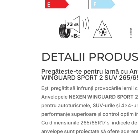
DETALII PRODU
Pregătește-te pentru iarnă cu 
WINGUARD SPORT 2 SUV 265/65
Ești pregătit să înfrunți provocările iernii
Anvelopele
NEXEN WINGUARD SPORT 2
pentru autoturismele, SUV-urile și 4×4-uri
performanțe superioare și control optim în 
Cu dimensiunile 265/65R17 și indicele de
anvelope sunt proiectate să ofere aderenț