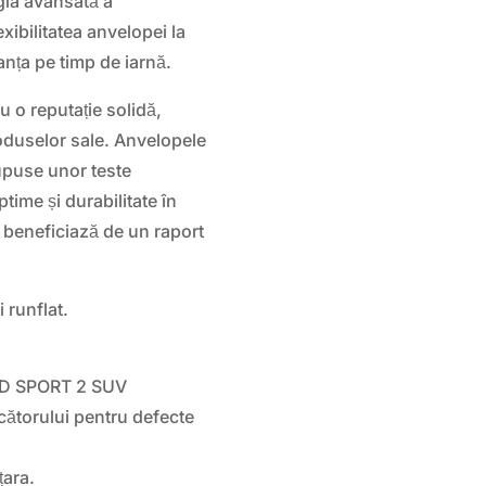
gia avansată a
xibilitatea anvelopei la
nța pe timp de iarnă.
 o reputație solidă,
roduselor sale. Anvelopele
use unor teste
ime și durabilitate în
 beneficiază de un raport
 runflat.
D SPORT 2 SUV
cătorului pentru defecte
țara.