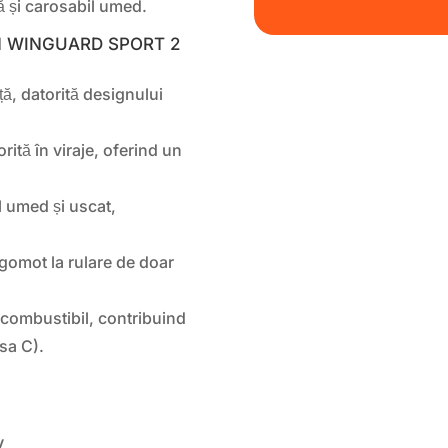
ă și carosabil umed.
EXEN WINGUARD SPORT 2
ă, datorită designului
rită în viraje, oferind un
l umed și uscat,
zgomot la rulare de doar
 combustibil, contribuind
sa C).
V