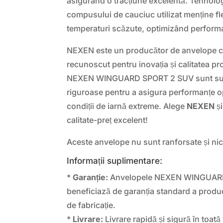
asigurând o tracțiune excelentă. Tehnolo
compusului de cauciuc utilizat menține fle
temperaturi scăzute, optimizând performa
NEXEN este un producător de anvelope cu
recunoscut pentru inovația și calitatea p
NEXEN WINGUARD SPORT 2 SUV sunt sup
riguroase pentru a asigura performanțe opt
condiții de iarnă extreme. Alege
NEXEN
și
calitate-preț excelent!
Aceste anvelope nu sunt ranforsate și nici
Informații suplimentare:
*
Garanție:
Anvelopele NEXEN WINGUAR
beneficiază de garanția standard a produ
de fabricație.
*
Livrare:
Livrare rapidă și sigură în toată 