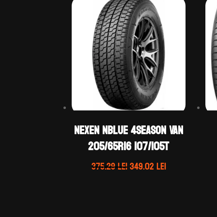
Nexen NBLUE 4SEASON VAN
205/65R16 107/105T
Prețul
Prețul
375.29
lei
349.02
lei
inițial
curent
a
este:
fost:
349.02 lei.
375.29 lei.