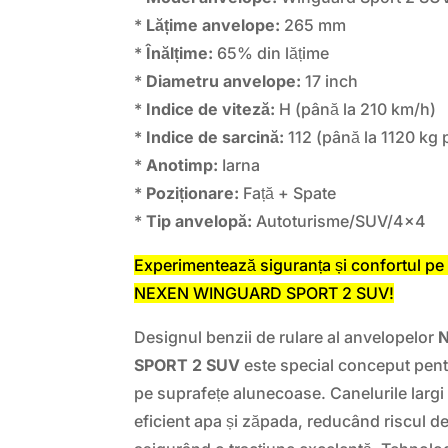
*
Lățime anvelope:
265 mm
*
Înălțime:
65% din lățime
*
Diametru anvelope:
17 inch
*
Indice de viteză:
H (până la 210 km/h)
*
Indice de sarcină:
112 (până la 1120 kg 
*
Anotimp:
Iarna
*
Poziționare:
Față + Spate
*
Tip anvelopă:
Autoturisme/SUV/4×4
Experimentează siguranța și confortul pe 
NEXEN WINGUARD SPORT 2 SUV!
Designul benzii de rulare al anvelopelor
SPORT 2 SUV
este special conceput pent
pe suprafețe alunecoase. Canelurile larg
eficient apa și zăpada, reducând riscul d