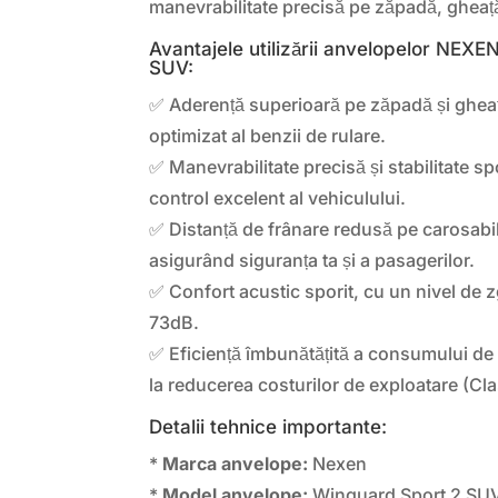
manevrabilitate precisă pe zăpadă, gheaț
Avantajele utilizării anvelopelor N
SUV:
✅ Aderență superioară pe zăpadă și gheaț
optimizat al benzii de rulare.
✅ Manevrabilitate precisă și stabilitate spo
control excelent al vehiculului.
✅ Distanță de frânare redusă pe carosabi
asigurând siguranța ta și a pasagerilor.
✅ Confort acustic sporit, cu un nivel de 
73dB.
✅ Eficiență îmbunătățită a consumului de
la reducerea costurilor de exploatare (Cla
Detalii tehnice importante:
*
Marca anvelope:
Nexen
*
Model anvelope:
Winguard Sport 2 SU