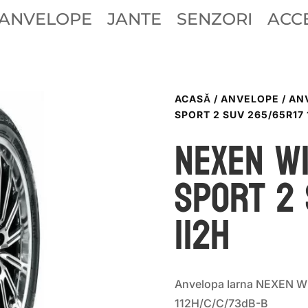
ANVELOPE
JANTE
SENZORI
ACCE
ACASĂ
/
ANVELOPE
/
AN
SPORT 2 SUV 265/65R17 
Nexen W
SPORT 2 
112H
Anvelopa Iarna NEXEN W
112H/C/C/73dB-B