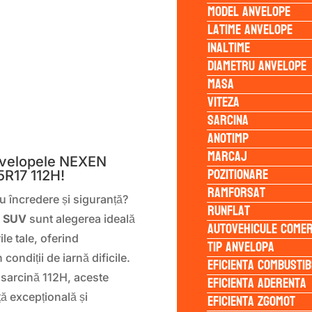
Model anvelope
Latime anvelope
Inaltime
Diametru anvelope
Masa
Viteza
Sarcina
S
Anotimp
Marcaj
Anvelopele NEXEN
Pozitionare
R17 112H!
Ramforsat
 cu încredere și siguranță?
Runflat
 SUV
sunt alegerea ideală
Autovehicule comer
le tale, oferind
Tip anvelopa
condiții de iarnă dificile.
Eficienta Combustib
 sarcină 112H, aceste
Eficienta Aderenta
Eficienta Zgomot
ă excepțională și