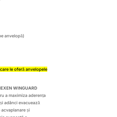
pe anvelopă)
care le oferă anvelopele
NEXEN WINGUARD
ru a maximiza aderența
i și adânci evacuează
e acvaplanare și