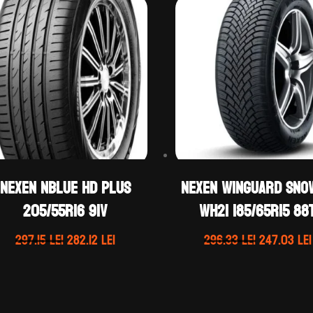
Nexen NBLUE HD PLUS
Nexen WINGUARD SNO
205/55R16 91V
WH21 185/65R15 88
Prețul
Prețul
Prețul
297.15
lei
282.12
lei
296.33
lei
247.03
lei
inițial
curent
inițial
a
este:
a
fost:
282.12 lei.
fost:
297.15 lei.
296.33 lei.