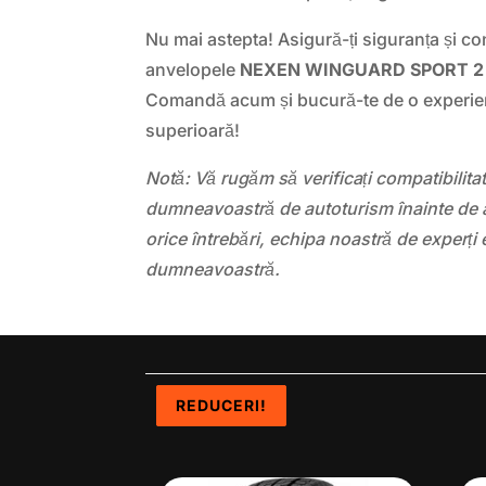
Nu mai astepta! Asigură-ți siguranța și con
anvelopele
NEXEN WINGUARD SPORT 2 
Comandă acum și bucură-te de o experie
superioară!
Notă: Vă rugăm să verificați compatibilit
dumneavoastră de autoturism înainte de a
orice întrebări, echipa noastră de experți 
dumneavoastră.
REDUCERI!
REDUCERI!
REDUCERI!
REDUCERI!