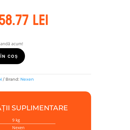
rețul
Prețul
58.77
lei
nițial
curent
este:
ost:
758.77 lei.
56.67 lei.
mandă acum!
ÎN COȘ
N
Brand:
Nexen
ȚII SUPLIMENTARE
9 kg
Nexen