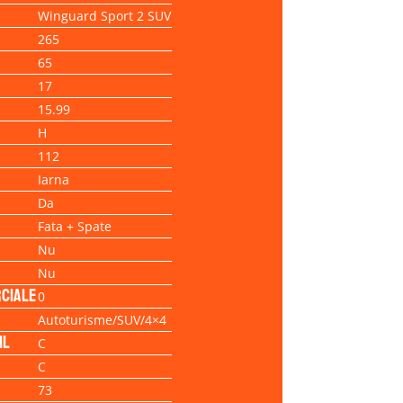
Winguard Sport 2 SUV
265
65
17
15.99
H
112
Iarna
Da
Fata + Spate
Nu
Nu
ciale
0
Autoturisme/SUV/4×4
il
C
C
73