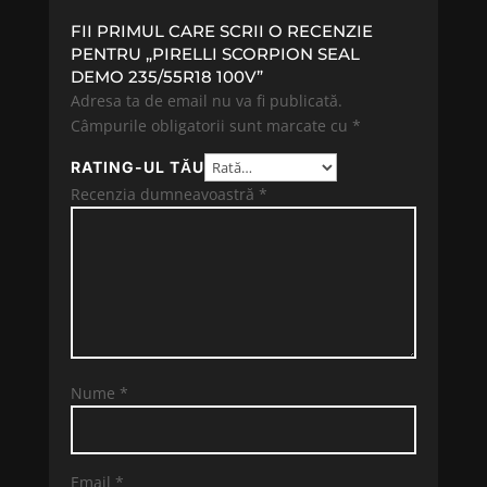
FII PRIMUL CARE SCRII O RECENZIE
PENTRU „PIRELLI SCORPION SEAL
DEMO 235/55R18 100V”
Adresa ta de email nu va fi publicată.
Câmpurile obligatorii sunt marcate cu
*
RATING-UL TĂU
Recenzia dumneavoastră
*
Nume
*
Email
*