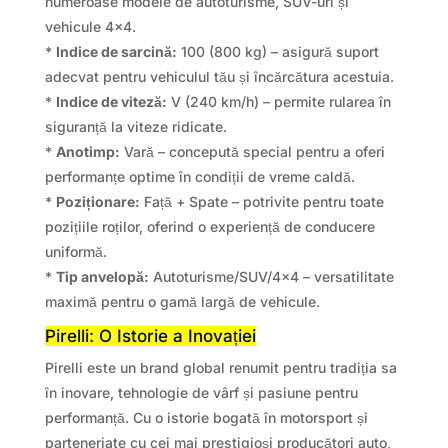
numeroase modele de autoturisme, SUV-uri și
vehicule 4×4.
*
Indice de sarcină:
100 (800 kg) – asigură suport
adecvat pentru vehiculul tău și încărcătura acestuia.
*
Indice de viteză:
V (240 km/h) – permite rularea în
siguranță la viteze ridicate.
*
Anotimp:
Vară – concepută special pentru a oferi
performanțe optime în condiții de vreme caldă.
*
Poziționare:
Față + Spate – potrivite pentru toate
pozițiile roților, oferind o experiență de conducere
uniformă.
*
Tip anvelopă:
Autoturisme/SUV/4×4 – versatilitate
maximă pentru o gamă largă de vehicule.
Pirelli: O Istorie a Inovației
Pirelli este un brand global renumit pentru tradiția sa
în inovare, tehnologie de vârf și pasiune pentru
performanță. Cu o istorie bogată în motorsport și
parteneriate cu cei mai prestigioși producători auto,