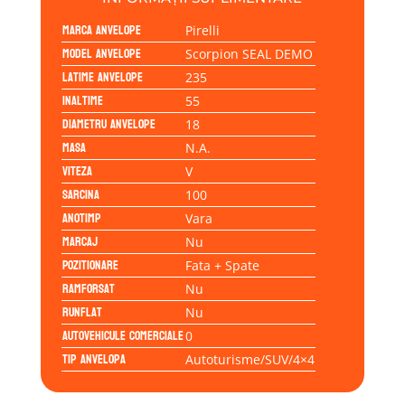
Marca anvelope
Pirelli
Model anvelope
Scorpion SEAL DEMO
Latime anvelope
235
Inaltime
55
Diametru anvelope
18
Masa
N.A.
Viteza
V
Sarcina
100
Anotimp
Vara
Marcaj
Nu
Pozitionare
Fata + Spate
Ramforsat
Nu
Runflat
Nu
Autovehicule comerciale
0
Tip anvelopa
Autoturisme/SUV/4×4