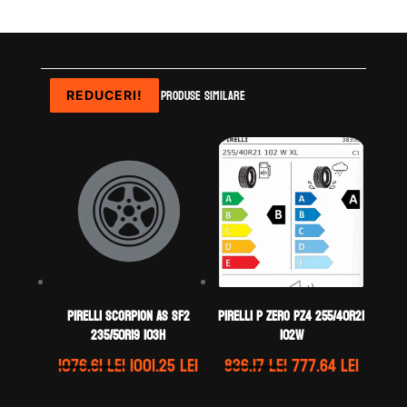
Produse similare
REDUCERI!
REDUCERI!
REDUCERI!
Pirelli SCORPION AS SF2
Pirelli P ZERO PZ4 255/40R21
235/50R19 103H
102W
Prețul
Prețul
Prețul
Prețul
1076.61
lei
1001.25
lei
836.17
lei
777.64
lei
inițial
curent
inițial
curent