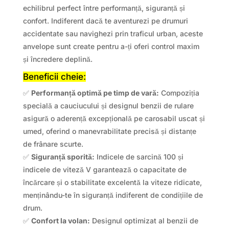
echilibrul perfect între performanță, siguranță și
confort. Indiferent dacă te aventurezi pe drumuri
accidentate sau navighezi prin traficul urban, aceste
anvelope sunt create pentru a-ți oferi control maxim
și încredere deplină.
Beneficii cheie:
✅
Performanță optimă pe timp de vară:
Compoziția
specială a cauciucului și designul benzii de rulare
asigură o aderență excepțională pe carosabil uscat și
umed, oferind o manevrabilitate precisă și distanțe
de frânare scurte.
✅
Siguranță sporită:
Indicele de sarcină 100 și
indicele de viteză V garantează o capacitate de
încărcare și o stabilitate excelentă la viteze ridicate,
menținându-te în siguranță indiferent de condițiile de
drum.
✅
Confort la volan:
Designul optimizat al benzii de