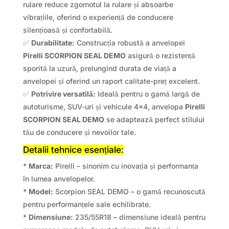
rulare reduce zgomotul la rulare și absoarbe
vibrațiile, oferind o experiență de conducere
silențioasă și confortabilă.
✅
Durabilitate:
Construcția robustă a anvelopei
Pirelli SCORPION SEAL DEMO
asigură o rezistență
sporită la uzură, prelungind durata de viață a
anvelopei și oferind un raport calitate-preț excelent.
✅
Potrivire versatilă:
Ideală pentru o gamă largă de
autoturisme, SUV-uri și vehicule 4×4, anvelopa
Pirelli
SCORPION SEAL DEMO
se adaptează perfect stilului
tău de conducere și nevoilor tale.
Detalii tehnice esențiale:
*
Marca:
Pirelli – sinonim cu inovația și performanța
în lumea anvelopelor.
*
Model:
Scorpion SEAL DEMO – o gamă recunoscută
pentru performanțele sale echilibrate.
*
Dimensiune:
235/55R18 – dimensiune ideală pentru