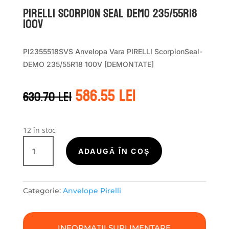
Pirelli SCORPION SEAL DEMO 235/55R18
100V
PI2355518SVS Anvelopa Vara PIRELLI ScorpionSeal-
DEMO 235/55R18 100V [DEMONTATE]
Prețul
Prețul
586.55
lei
630.70
lei
inițial
curent
a
este:
fost:
586.55 lei.
630.70 lei.
12 în stoc
Cantitate
Pirelli
ADAUGĂ ÎN COȘ
SCORPION
SEAL
DEMO
Categorie:
Anvelope Pirelli
235/55R18
100V
INFORMAȚII SUPLIMENTARE