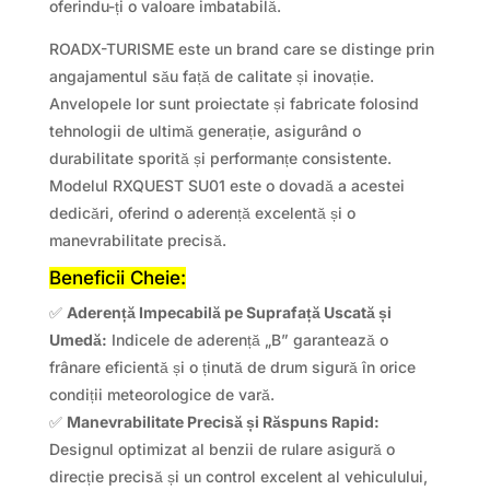
oferindu-ți o valoare imbatabilă.
ROADX-TURISME este un brand care se distinge prin
angajamentul său față de calitate și inovație.
Anvelopele lor sunt proiectate și fabricate folosind
tehnologii de ultimă generație, asigurând o
durabilitate sporită și performanțe consistente.
Modelul RXQUEST SU01 este o dovadă a acestei
dedicări, oferind o aderență excelentă și o
manevrabilitate precisă.
Beneficii Cheie:
✅
Aderență Impecabilă pe Suprafață Uscată și
Umedă:
Indicele de aderență „B” garantează o
frânare eficientă și o ținută de drum sigură în orice
condiții meteorologice de vară.
✅
Manevrabilitate Precisă și Răspuns Rapid:
Designul optimizat al benzii de rulare asigură o
direcție precisă și un control excelent al vehiculului,