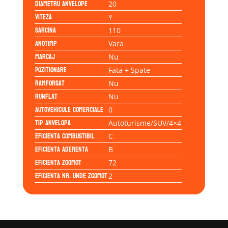
Diametru anvelope
20
Viteza
Y
Sarcina
110
Anotimp
Vara
Marcaj
Nu
Pozitionare
Fata + Spate
Ramforsat
Nu
Runflat
Nu
Autovehicule comerciale
0
Tip anvelopa
Autoturisme/SUV/4×4
Eficienta Combustibil
C
Eficienta Aderenta
B
Eficienta Zgomot
72
Eficienta Nr. Unde Zgomot
2