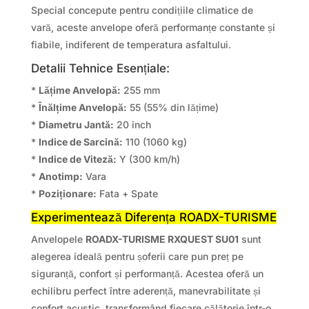
Special concepute pentru condițiile climatice de
vară, aceste anvelope oferă performanțe constante și
fiabile, indiferent de temperatura asfaltului.
Detalii Tehnice Esențiale:
*
Lățime Anvelopă:
255 mm
*
Înălțime Anvelopă:
55 (55% din lățime)
*
Diametru Jantă:
20 inch
*
Indice de Sarcină:
110 (1060 kg)
*
Indice de Viteză:
Y (300 km/h)
*
Anotimp:
Vara
*
Poziționare:
Fata + Spate
Experimentează Diferența ROADX-TURISME
Anvelopele
ROADX-TURISME RXQUEST SU01
sunt
alegerea ideală pentru șoferii care pun preț pe
siguranță, confort și performanță. Acestea oferă un
echilibru perfect între aderență, manevrabilitate și
confort acustic, transformând fiecare călătorie într-o