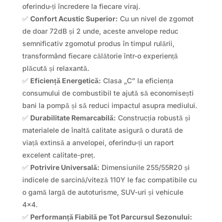
oferindu-ți încredere la fiecare viraj.
✅
Confort Acustic Superior:
Cu un nivel de zgomot
de doar 72dB și 2 unde, aceste anvelope reduc
semnificativ zgomotul produs în timpul rulării,
transformând fiecare călătorie într-o experiență
plăcută și relaxantă.
✅
Eficiență Energetică:
Clasa „C” la eficiența
consumului de combustibil te ajută să economisești
bani la pompă și să reduci impactul asupra mediului.
✅
Durabilitate Remarcabilă:
Construcția robustă și
materialele de înaltă calitate asigură o durată de
viață extinsă a anvelopei, oferindu-ți un raport
excelent calitate-preț.
✅
Potrivire Universală:
Dimensiunile 255/55R20 și
indicele de sarcină/viteză 110Y le fac compatibile cu
o gamă largă de autoturisme, SUV-uri și vehicule
4×4.
✅
Performanță Fiabilă pe Tot Parcursul Sezonului: