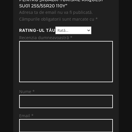
SU01 255/55R20 110Y”
Adresa ta de email nu va fi publicată.
Câmpurile obligatorii sunt marcate cu
*
RATING-UL TĂU
Recenzia dumneavoastră
*
Nume
*
Email
*