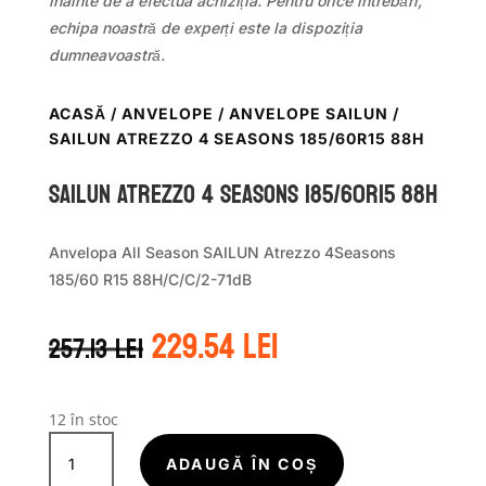
înainte de a efectua achiziția. Pentru orice întrebări,
echipa noastră de experți este la dispoziția
dumneavoastră.
ACASĂ
/
ANVELOPE
/
ANVELOPE SAILUN
/
SAILUN ATREZZO 4 SEASONS 185/60R15 88H
Sailun ATREZZO 4 SEASONS 185/60R15 88H
Anvelopa All Season SAILUN Atrezzo 4Seasons
185/60 R15 88H/C/C/2-71dB
Prețul
Prețul
229.54
lei
257.13
lei
inițial
curent
a
este:
fost:
229.54 lei.
257.13 lei.
12 în stoc
Cantitate
Sailun
ADAUGĂ ÎN COȘ