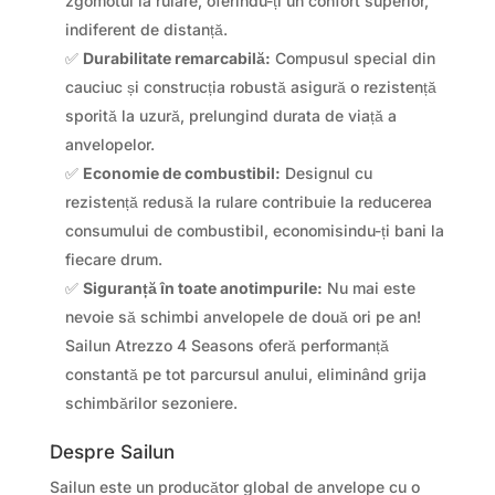
zgomotul la rulare, oferindu-ți un confort superior,
indiferent de distanță.
✅
Durabilitate remarcabilă:
Compusul special din
cauciuc și construcția robustă asigură o rezistență
sporită la uzură, prelungind durata de viață a
anvelopelor.
✅
Economie de combustibil:
Designul cu
rezistență redusă la rulare contribuie la reducerea
consumului de combustibil, economisindu-ți bani la
fiecare drum.
✅
Siguranță în toate anotimpurile:
Nu mai este
nevoie să schimbi anvelopele de două ori pe an!
Sailun Atrezzo 4 Seasons oferă performanță
constantă pe tot parcursul anului, eliminând grija
schimbărilor sezoniere.
Despre Sailun
Sailun este un producător global de anvelope cu o