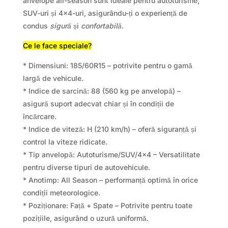
anvelope all-season sunt ideale pentru autoturisme,
SUV-uri și 4×4-uri, asigurându-ți o experiență de
condus
sigură
și
confortabilă
.
Ce le face speciale?
* Dimensiuni: 185/60R15 – potrivite pentru o gamă
largă de vehicule.
* Indice de sarcină: 88 (560 kg pe anvelopă) –
asigură suport adecvat chiar și în condiții de
încărcare.
* Indice de viteză: H (210 km/h) – oferă siguranță și
control la viteze ridicate.
* Tip anvelopă: Autoturisme/SUV/4×4 – Versatilitate
pentru diverse tipuri de autovehicule.
* Anotimp: All Season – performanță optimă în orice
condiții meteorologice.
* Poziționare: Față + Spate – Potrivite pentru toate
pozițiile, asigurând o uzură uniformă.