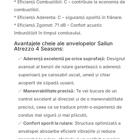
* Eficiență Combustibil: C – contribuie la economia de
combustibil.
* Eficiență Aderenta: C – siguranță sporită în frânare.
* Eficiență Zgomot: 71 dB – Confort acustic
îmbunătățit în timpul condusului.
Avantajele cheie ale anvelopelor Sailun
Atrezzo 4 Seasons:
✅
Aderență excelentă pe orice suprafață:
Designul
avansat al benzii de rulare garantează o aderență
superioară pe carosabil uscat, umed și chiar
acoperit de zăpadă ușoară.
✅
Manevrabilitate precisă:
Te vei bucura de un
control excelent al direcției și de o manevrabilitate
precisă, ceea ce se traduce printr-o experiență de
condus mai sigură și mai plăcută.
✅
Confort sporit la rulare:
Structura optimizată a
anvelopei absoarbe eficient vibrațiile și reduce