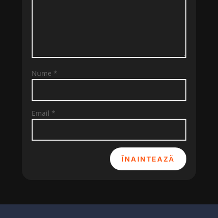
Nume
*
Email
*
ÎNAINTEAZĂ