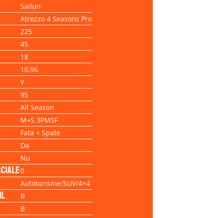
Sailun
Atrezzo 4 Seasons Pro
225
45
18
10.96
Y
95
All Season
M+S 3PMSF
Fata + Spate
Da
Nu
ciale
0
Autoturisme/SUV/4×4
il
B
B