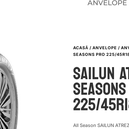
ANVELOPE
ACASĂ
/
ANVELOPE
/
AN
SEASONS PRO 225/45R1
Sailun A
SEASONS
225/45R1
All Season SAILUN ATR