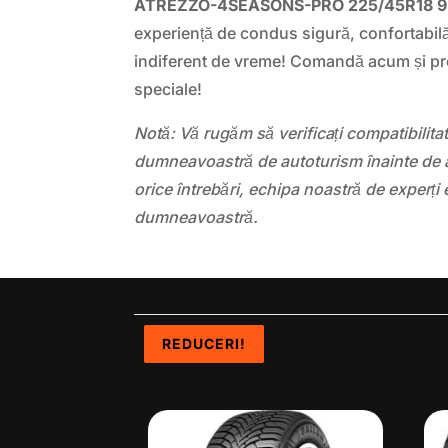
ATREZZO-4SEASONS-PRO 225/45R18 
experiență de condus sigură, confortabil
indiferent de vreme! Comandă acum și pro
speciale!
Notă: Vă rugăm să verificați compatibilit
dumneavoastră de autoturism înainte de a
orice întrebări, echipa noastră de experți 
dumneavoastră.
REDUCERI!
REDUCERI!
REDUCERI!
REDUCERI!