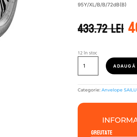
95Y/XL/B/B/72dB(B)
P
4
i
433.72
lei
a
f
4
12 în stoc
Cantitate
Sailun
ADAUGĂ 
ATREZZO
4
SEASONS
Categorie:
Anvelope SAIL
PRO
225/45R18
95Y
INFORMA
Greutate