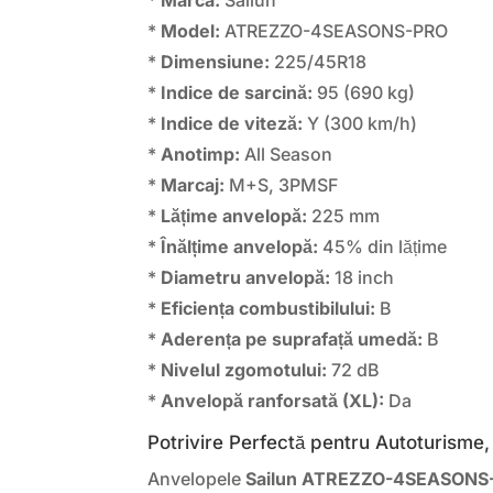
*
Marca:
Sailun
*
Model:
ATREZZO-4SEASONS-PRO
*
Dimensiune:
225/45R18
*
Indice de sarcină:
95 (690 kg)
*
Indice de viteză:
Y (300 km/h)
*
Anotimp:
All Season
*
Marcaj:
M+S, 3PMSF
*
Lățime anvelopă:
225 mm
*
Înălțime anvelopă:
45% din lățime
*
Diametru anvelopă:
18 inch
*
Eficiența combustibilului:
B
*
Aderența pe suprafață umedă:
B
*
Nivelul zgomotului:
72 dB
*
Anvelopă ranforsată (XL):
Da
Potrivire Perfectă pentru Autoturisme,
Anvelopele
Sailun ATREZZO-4SEASONS