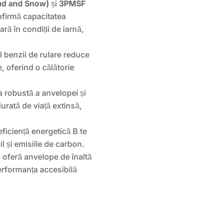
d and Snow)
și
3PMSF
firmă capacitatea
ră în condiții de iarnă,
l benzii de rulare reduce
, oferind o călătorie
 robustă a anvelopei și
urată de viață extinsă,
ficiență energetică B te
 și emisiile de carbon.
 oferă anvelope de înaltă
performanța accesibilă