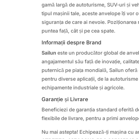
gamă largă de autoturisme, SUV-uri și veh
tipul mașinii tale, aceste anvelope îți vor 
siguranța de care ai nevoie. Poziționarea
puntea față, cât și pe cea spate.
Informații despre Brand
Sailun
este un producător global de anve
angajamentul său față de inovație, calitat
puternică pe piața mondială, Sailun ofer
pentru diverse aplicații, de la autoturism
echipamente industriale și agricole.
Garanție și Livrare
Beneficiezi de garanția standard oferită d
flexibile de livrare, pentru a primi anvelo
Nu mai astepta! Echipează-ți mașina cu 