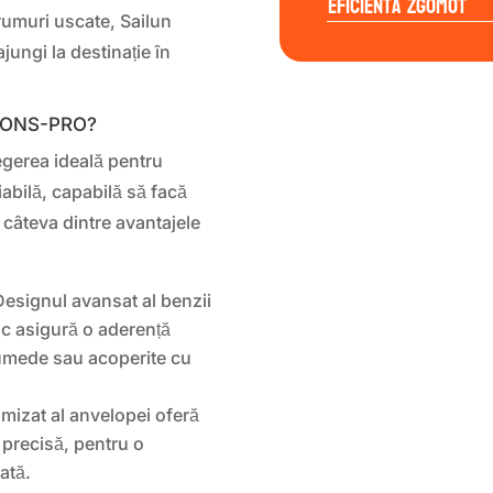
Eficienta Zgomot
rumuri uscate, Sailun
ngi la destinație în
ASONS-PRO?
erea ideală pentru
iabilă, capabilă să facă
ă câteva dintre avantajele
esignul avansat al benzii
uc asigură o aderență
 umede sau acoperite cu
imizat al anvelopei oferă
ie precisă, pentru o
ată.