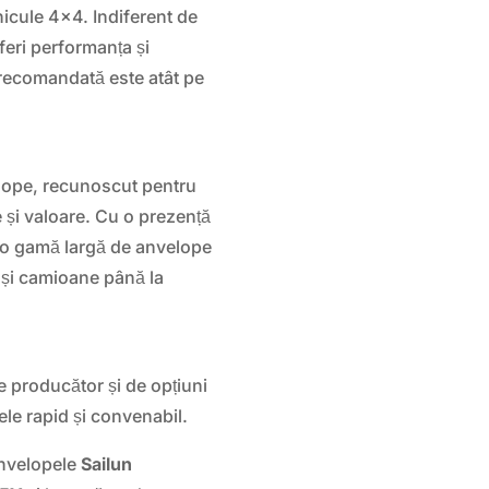
icule 4×4. Indiferent de
oferi performanța și
 recomandată este atât pe
lope, recunoscut pentru
e și valoare. Cu o prezență
ă o gamă largă de anvelope
e și camioane până la
e producător și de opțiuni
pele rapid și convenabil.
anvelopele
Sailun