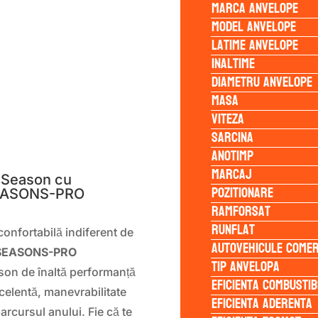
Marca anvelope
Model anvelope
Latime anvelope
Inaltime
Diametru anvelope
Masa
Viteza
Sarcina
S
Anotimp
Marcaj
-Season cu
Pozitionare
SEASONS-PRO
Ramforsat
Runflat
confortabilă indiferent de
Autovehicule comer
4SEASONS-PRO
Tip anvelopa
son de înaltă performanță
Eficienta Combustib
celentă, manevrabilitate
Eficienta Aderenta
parcursul anului. Fie că te