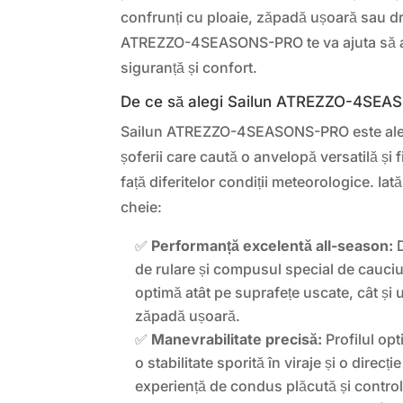
confrunți cu ploaie, zăpadă ușoară sau d
ATREZZO-4SEASONS-PRO te va ajuta să aju
siguranță și confort.
De ce să alegi Sailun ATREZZO-4SE
Sailun ATREZZO-4SEASONS-PRO este aleg
șoferii care caută o anvelopă versatilă și f
față diferitelor condiții meteorologice. Iat
cheie:
✅
Performanță excelentă all-season:
D
de rulare și compusul special de cauci
optimă atât pe suprafețe uscate, cât și
zăpadă ușoară.
✅
Manevrabilitate precisă:
Profilul opt
o stabilitate sporită în viraje și o direcț
experiență de condus plăcută și control