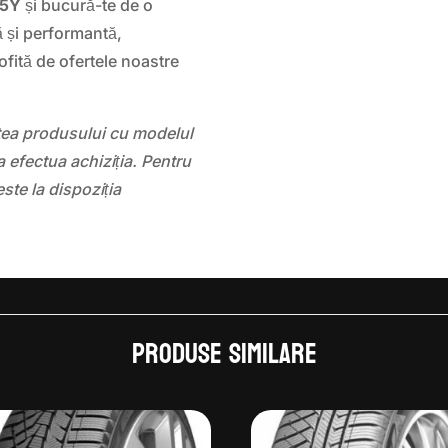
95Y
și bucură-te de o
ă și performantă,
fită de ofertele noastre
atea produsului cu modelul
 efectua achiziția. Pentru
este la dispoziția
Produse similare