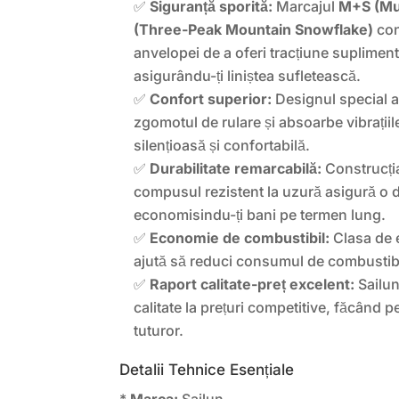
✅
Siguranță sporită:
Marcajul
M+S (Mu
(Three-Peak Mountain Snowflake)
con
anvelopei de a oferi tracțiune suplimenta
asigurându-ți liniștea sufletească.
✅
Confort superior:
Designul special a
zgomotul de rulare și absoarbe vibrațiile
silențioasă și confortabilă.
✅
Durabilitate remarcabilă:
Construcția
compusul rezistent la uzură asigură o d
economisindu-ți bani pe termen lung.
✅
Economie de combustibil:
Clasa de e
ajută să reduci consumul de combustibil
✅
Raport calitate-preț excelent:
Sailun
calitate la prețuri competitive, făcând 
tuturor.
Detalii Tehnice Esențiale