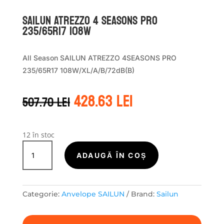
Sailun ATREZZO 4 SEASONS PRO
235/65R17 108W
All Season SAILUN ATREZZO 4SEASONS PRO
235/65R17 108W/XL/A/B/72dB(B)
Prețul
Prețul
428.63
lei
507.70
lei
inițial
curent
a
este:
fost:
428.63 lei.
507.70 lei.
12 în stoc
Cantitate
Sailun
ADAUGĂ ÎN COȘ
ATREZZO
4
SEASONS
Categorie:
Anvelope SAILUN
Brand:
Sailun
PRO
235/65R17