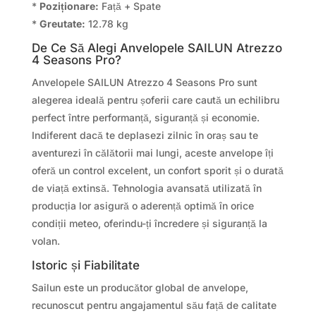
*
Poziționare:
Față + Spate
*
Greutate:
12.78 kg
De Ce Să Alegi Anvelopele SAILUN Atrezzo
4 Seasons Pro?
Anvelopele SAILUN Atrezzo 4 Seasons Pro sunt
alegerea ideală pentru șoferii care caută un echilibru
perfect între performanță, siguranță și economie.
Indiferent dacă te deplasezi zilnic în oraș sau te
aventurezi în călătorii mai lungi, aceste anvelope îți
oferă un control excelent, un confort sporit și o durată
de viață extinsă. Tehnologia avansată utilizată în
producția lor asigură o aderență optimă în orice
condiții meteo, oferindu-ți încredere și siguranță la
volan.
Istoric și Fiabilitate
Sailun este un producător global de anvelope,
recunoscut pentru angajamentul său față de calitate