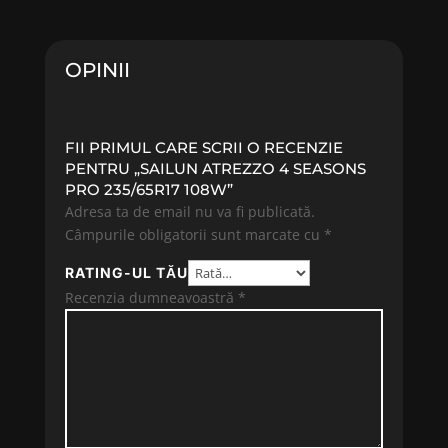
fost:
363.20 lei.
fost:
406.07 
420.25 lei.
436.63 lei.
OPINII
FII PRIMUL CARE SCRII O RECENZIE
PENTRU „SAILUN ATREZZO 4 SEASONS
PRO 235/65R17 108W”
Adresa ta de email nu va fi publicată.
Câmpurile obligatorii sunt marcate cu
*
RATING-UL TĂU
Recenzia dumneavoastră
*