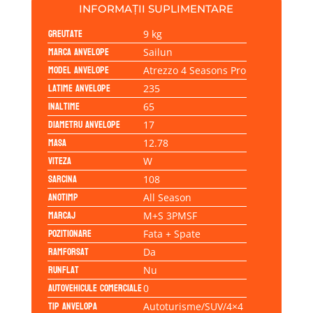
108W
INFORMAȚII SUPLIMENTARE
Greutate
9 kg
Marca anvelope
Sailun
Model anvelope
Atrezzo 4 Seasons Pro
Latime anvelope
235
Inaltime
65
Diametru anvelope
17
Masa
12.78
Viteza
W
Sarcina
108
Anotimp
All Season
Marcaj
M+S 3PMSF
Pozitionare
Fata + Spate
Ramforsat
Da
Runflat
Nu
Autovehicule comerciale
0
Tip anvelopa
Autoturisme/SUV/4×4