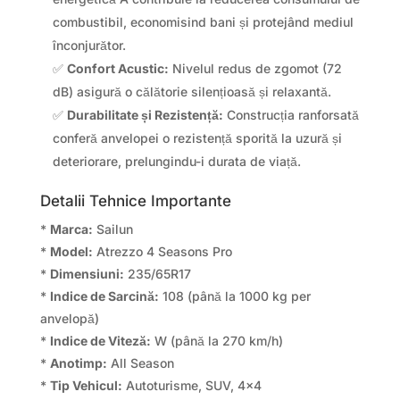
combustibil, economisind bani și protejând mediul
înconjurător.
✅
Confort Acustic:
Nivelul redus de zgomot (72
dB) asigură o călătorie silențioasă și relaxantă.
✅
Durabilitate și Rezistență:
Construcția ranforsată
conferă anvelopei o rezistență sporită la uzură și
deteriorare, prelungindu-i durata de viață.
Detalii Tehnice Importante
*
Marca:
Sailun
*
Model:
Atrezzo 4 Seasons Pro
*
Dimensiuni:
235/65R17
*
Indice de Sarcină:
108 (până la 1000 kg per
anvelopă)
*
Indice de Viteză:
W (până la 270 km/h)
*
Anotimp:
All Season
*
Tip Vehicul:
Autoturisme, SUV, 4×4