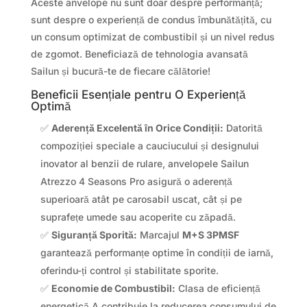
Aceste anvelope nu sunt doar despre performanță;
sunt despre o experiență de condus îmbunătățită, cu
un consum optimizat de combustibil și un nivel redus
de zgomot. Beneficiază de tehnologia avansată
Sailun și bucură-te de fiecare călătorie!
Beneficii Esențiale pentru O Experiență
Optimă
✅
Aderență Excelentă în Orice Condiții:
Datorită
compoziției speciale a cauciucului și designului
inovator al benzii de rulare, anvelopele Sailun
Atrezzo 4 Seasons Pro asigură o aderență
superioară atât pe carosabil uscat, cât și pe
suprafețe umede sau acoperite cu zăpadă.
✅
Siguranță Sporită:
Marcajul
M+S 3PMSF
garantează performanțe optime în condiții de iarnă,
oferindu-ți control și stabilitate sporite.
✅
Economie de Combustibil:
Clasa de eficiență
energetică A contribuie la reducerea consumului de