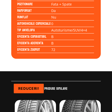
Pozitionare
Fata + Spate
Ramforsat
Da
Runflat
Nu
Autovehicule comerciale
0
Tip anvelopa
Autoturisme/SUV/4×4
Eficienta Combustibil
B
Eficienta Aderenta
B
Eficienta Zgomot
72
Produse similare
REDUCERI!
REDUCERI!
REDUCERI!
REDUCERI!