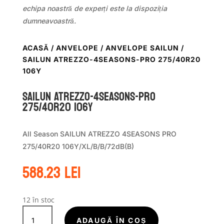
echipa noastră de experți este la dispoziția
dumneavoastră.
ACASĂ
/
ANVELOPE
/
ANVELOPE SAILUN
/
SAILUN ATREZZO-4SEASONS-PRO 275/40R20
106Y
Sailun ATREZZO-4SEASONS-PRO
275/40R20 106Y
All Season SAILUN ATREZZO 4SEASONS PRO
275/40R20 106Y/XL/B/B/72dB(B)
588.23
lei
12 în stoc
Cantitate
Sailun
ADAUGĂ ÎN COȘ