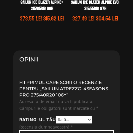
Sailun ICE BLAZER ALPINE+
Sailun ICE BLAZER ALPINE EVO1
215/65R16 98H
215/55R16 97H
Prețul
Prețul
Prețul
Prețul
373.55
lei
315.82
lei
327.46
lei
304.54
lei
inițial
curent
inițial
curen
a
este:
a
este:
fost:
315.82 lei.
fost:
304.54 
373.55 lei.
327.46 lei.
OPINII
FII PRIMUL CARE SCRII O RECENZIE
PENTRU „SAILUN ATREZZO-4SEASONS-
PRO 275/40R20 106Y”
Adresa ta de email nu va fi publicată.
Câmpurile obligatorii sunt marcate cu
*
RATING-UL TĂU
Recenzia dumneavoastră
*