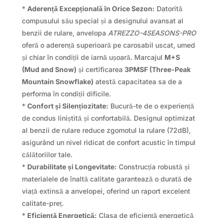
*
Aderență Excepțională în Orice Sezon:
Datorită
compusului său special și a designului avansat al
benzii de rulare, anvelopa
ATREZZO-4SEASONS-PRO
oferă o aderență superioară pe carosabil uscat, umed
și chiar în condiții de iarnă ușoară. Marcajul
M+S
(Mud and Snow)
și certificarea
3PMSF (Three-Peak
Mountain Snowflake)
atestă capacitatea sa de a
performa în condiții dificile.
*
Confort și Silențiozitate:
Bucură-te de o experiență
de condus liniștită și confortabilă. Designul optimizat
al benzii de rulare reduce zgomotul la rulare (72dB),
asigurând un nivel ridicat de confort acustic în timpul
călătoriilor tale.
*
Durabilitate și Longevitate:
Construcția robustă și
materialele de înaltă calitate garantează o durată de
viață extinsă a anvelopei, oferind un raport excelent
calitate-preț.
*
Eficiență Energetică:
Clasa de eficiență energetică