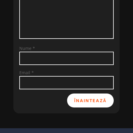
Nume
*
Email
*
ÎNAINTEAZĂ