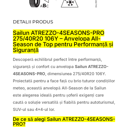
DETALII PRODUS
Sailun ATREZZO-4SEASONS-PRO
275/40R20 106Y – Anvelopa All-
Season de Top pentru Performanță și
Siguranță
Descoperă echilibrul perfect între performanță,
siguranță și confort cu anvelopa
Sailun ATREZZO-
4SEASONS-PRO
, dimensiunea 275/40R20 106Y.
Proiectată pentru a face față cu brio tuturor condițiilor
meteo, această anvelopă All-Season de la Sailun
este alegerea ideală pentru șoferii exigenți care
caută o soluție versatilă și fiabilă pentru autoturismul,
SUV-ul sau 4×4-ul lor.
De ce să alegi Sailun ATREZZO-4SEASONS-
PRO?