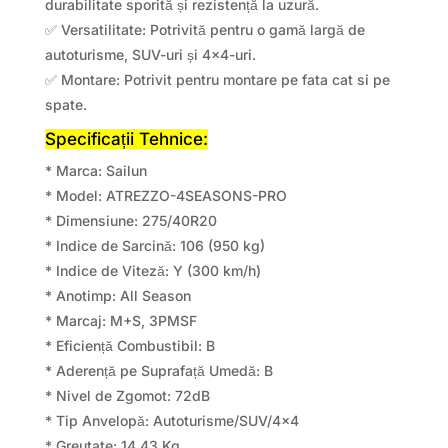
durabilitate sporită și rezistență la uzură.
✅ Versatilitate: Potrivită pentru o gamă largă de
autoturisme, SUV-uri și 4×4-uri.
✅ Montare: Potrivit pentru montare pe fata cat si pe
spate.
Specificații Tehnice:
* Marca: Sailun
* Model: ATREZZO-4SEASONS-PRO
* Dimensiune: 275/40R20
* Indice de Sarcină: 106 (950 kg)
* Indice de Viteză: Y (300 km/h)
* Anotimp: All Season
* Marcaj: M+S, 3PMSF
* Eficiență Combustibil: B
* Aderență pe Suprafață Umedă: B
* Nivel de Zgomot: 72dB
* Tip Anvelopă: Autoturisme/SUV/4×4
* Greutate: 14.43 Kg