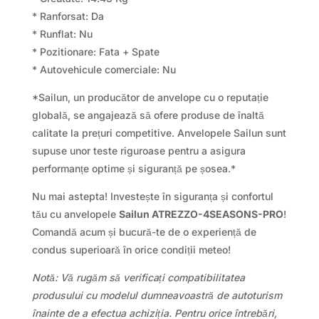
* Ranforsat: Da
* Runflat: Nu
* Pozitionare: Fata + Spate
* Autovehicule comerciale: Nu
*Sailun, un producător de anvelope cu o reputație
globală, se angajează să ofere produse de înaltă
calitate la prețuri competitive. Anvelopele Sailun sunt
supuse unor teste riguroase pentru a asigura
performanțe optime și siguranță pe șosea.*
Nu mai astepta! Investește în siguranța și confortul
tău cu anvelopele
Sailun ATREZZO-4SEASONS-PRO
!
Comandă acum și bucură-te de o experiență de
condus superioară în orice condiții meteo!
Notă: Vă rugăm să verificați compatibilitatea
produsului cu modelul dumneavoastră de autoturism
înainte de a efectua achiziția. Pentru orice întrebări,