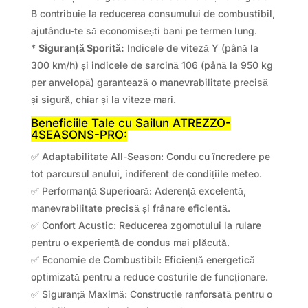
B contribuie la reducerea consumului de combustibil,
ajutându-te să economisești bani pe termen lung.
*
Siguranță Sporită:
Indicele de viteză Y (până la
300 km/h) și indicele de sarcină 106 (până la 950 kg
per anvelopă) garantează o manevrabilitate precisă
și sigură, chiar și la viteze mari.
Beneficiile Tale cu Sailun ATREZZO-
4SEASONS-PRO:
✅ Adaptabilitate All-Season: Condu cu încredere pe
tot parcursul anului, indiferent de condițiile meteo.
✅ Performanță Superioară: Aderență excelentă,
manevrabilitate precisă și frânare eficientă.
✅ Confort Acustic: Reducerea zgomotului la rulare
pentru o experiență de condus mai plăcută.
✅ Economie de Combustibil: Eficiență energetică
optimizată pentru a reduce costurile de funcționare.
✅ Siguranță Maximă: Construcție ranforsată pentru o