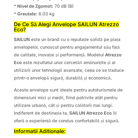
*
Nivel de Zgomot:
70 dB (B)
*
Greutate:
6.03 kg
De Ce Să Alegi Anvelope SAILUN Atrezzo
Eco?
SAILUN
este un brand cu o reputație solidă pe piața
anvelopelor, cunoscut pentru angajamentul său față
de calitate, inovație și performanță. Modelul
Atrezzo
Eco
este rezultatul unor cercetări amănunțite și al
utilizării unor tehnologii avansate, ceea ce se traduce
printr-o anvelopă sigură, durabilă și economică.
Aceste anvelope sunt ideale pentru autoturismele de
dimensiuni mici și medii, fiind potrivite atât pentru
utilizare urbană, cât și pentru călătorii mai lungi.
Indiferent de destinația ta,
SAILUN Atrezzo Eco
îți
oferă o experiență de condus confortabilă și sigură.
Informatii Aditionale: