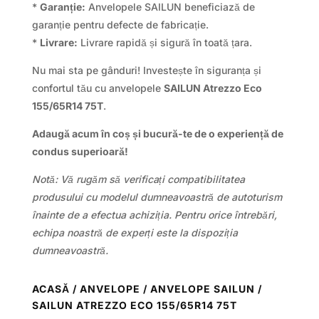
*
Garanție:
Anvelopele SAILUN beneficiază de
garanție pentru defecte de fabricație.
*
Livrare:
Livrare rapidă și sigură în toată țara.
Nu mai sta pe gânduri! Investește în siguranța și
confortul tău cu anvelopele
SAILUN Atrezzo Eco
155/65R14 75T
.
Adaugă acum în coș și bucură-te de o experiență de
condus superioară!
Notă: Vă rugăm să verificați compatibilitatea
produsului cu modelul dumneavoastră de autoturism
înainte de a efectua achiziția. Pentru orice întrebări,
echipa noastră de experți este la dispoziția
dumneavoastră.
ACASĂ
/
ANVELOPE
/
ANVELOPE SAILUN
/
SAILUN ATREZZO ECO 155/65R14 75T