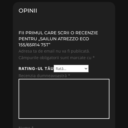
208.99 lei.
280.18 lei.
OPINII
FII PRIMUL CARE SCRII O RECENZIE
PENTRU „SAILUN ATREZZO ECO
155/65R14 75T”
Adresa ta de email nu va fi publicată.
Câmpurile obligatorii sunt marcate cu
*
RATING-UL TĂU
Recenzia dumneavoastră
*
Nume
*