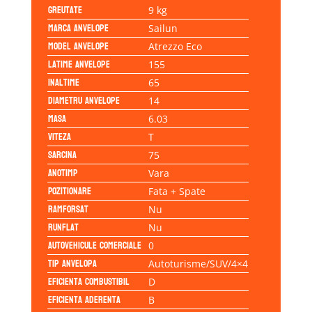
Greutate
9 kg
Marca anvelope
Sailun
Model anvelope
Atrezzo Eco
Latime anvelope
155
Inaltime
65
Diametru anvelope
14
Masa
6.03
Viteza
T
Sarcina
75
Anotimp
Vara
Pozitionare
Fata + Spate
Ramforsat
Nu
Runflat
Nu
Autovehicule comerciale
0
Tip anvelopa
Autoturisme/SUV/4×4
Eficienta Combustibil
D
Eficienta Aderenta
B