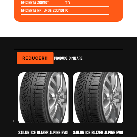
Eficienta Zgomot
70
Eficienta Nr. Unde Zgomot
B
Produse similare
REDUCERI!
REDUCERI!
REDUCERI!
REDUCERI!
Sailun ICE BLAZER ALPINE EVO1
Sailun ICE BLAZER ALPINE EVO1