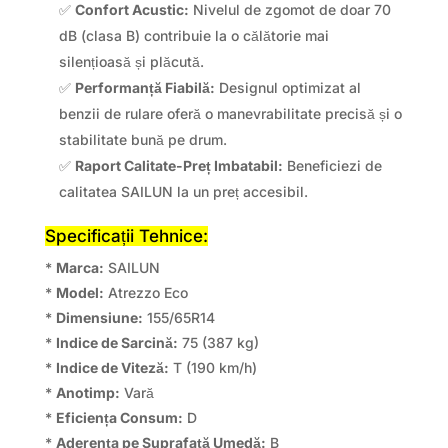
✅
Confort Acustic:
Nivelul de zgomot de doar 70
dB (clasa B) contribuie la o călătorie mai
silențioasă și plăcută.
✅
Performanță Fiabilă:
Designul optimizat al
benzii de rulare oferă o manevrabilitate precisă și o
stabilitate bună pe drum.
✅
Raport Calitate-Preț Imbatabil:
Beneficiezi de
calitatea SAILUN la un preț accesibil.
Specificații Tehnice:
*
Marca:
SAILUN
*
Model:
Atrezzo Eco
*
Dimensiune:
155/65R14
*
Indice de Sarcină:
75 (387 kg)
*
Indice de Viteză:
T (190 km/h)
*
Anotimp:
Vară
*
Eficiența Consum:
D
*
Aderența pe Suprafață Umedă:
B