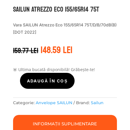
Sailun ATREZZO ECO 155/65R14 75T
Vara SAILUN Atrezzo Eco 155/65R14 75T/D/B/70dB(B)
[DOT 2022]
Prețul
Prețul
148.59
lei
159.77
lei
inițial
curent
a
este:
fost:
148.59 lei.
159.77 lei.
🚨 Ultima bucată disponibilă! Grăbește-te!
ADAUGĂ ÎN COȘ
Cantitate
Sailun
ATREZZO
ECO
Categorie:
Anvelope SAILUN
Brand:
Sailun
155/65R14
75T
INFORMAȚII SUPLIMENTARE