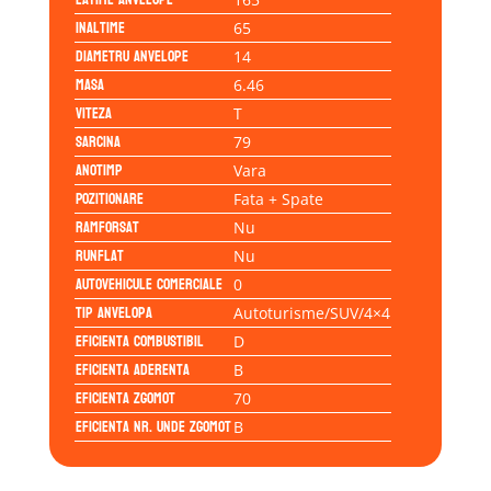
Inaltime
65
Diametru anvelope
14
Masa
6.46
Viteza
T
Sarcina
79
Anotimp
Vara
Pozitionare
Fata + Spate
Ramforsat
Nu
Runflat
Nu
Autovehicule comerciale
0
Tip anvelopa
Autoturisme/SUV/4×4
Eficienta Combustibil
D
Eficienta Aderenta
B
Eficienta Zgomot
70
Eficienta Nr. Unde Zgomot
B