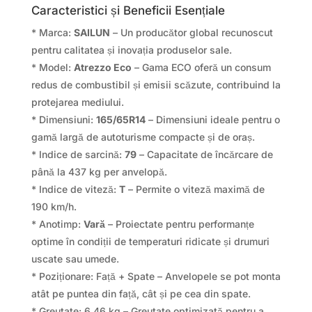
Caracteristici și Beneficii Esențiale
* Marca:
SAILUN
– Un producător global recunoscut
pentru calitatea și inovația produselor sale.
* Model:
Atrezzo Eco
– Gama ECO oferă un consum
redus de combustibil și emisii scăzute, contribuind la
protejarea mediului.
* Dimensiuni:
165/65R14
– Dimensiuni ideale pentru o
gamă largă de autoturisme compacte și de oraș.
* Indice de sarcină:
79
– Capacitate de încărcare de
până la 437 kg per anvelopă.
* Indice de viteză:
T
– Permite o viteză maximă de
190 km/h.
* Anotimp:
Vară
– Proiectate pentru performanțe
optime în condiții de temperaturi ridicate și drumuri
uscate sau umede.
* Poziționare: Față + Spate – Anvelopele se pot monta
atât pe puntea din față, cât și pe cea din spate.
* Greutate: 6.46 kg – Greutate optimizată pentru a