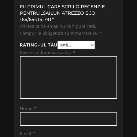
FII PRIMUL CARE SCRII O RECENZIE
PENTRU „SAILUN ATREZZO ECO
165/65R14 79T”
Adresa ta de email nu va fi publicată.
Câmpurile obligatorii sunt marcate cu
*
RATING-UL TĂU
Recenzia dumneavoastră
*
Nume
*
Email
*