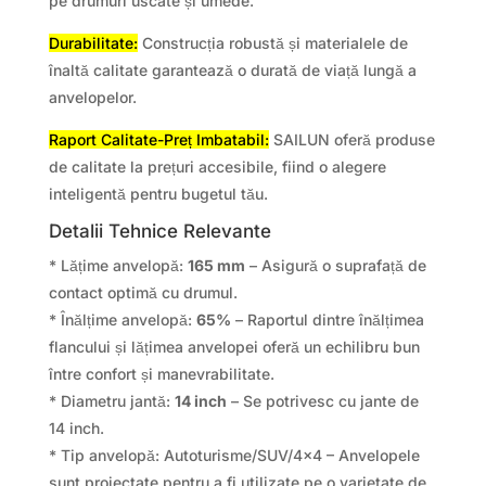
pe drumuri uscate și umede.
Durabilitate:
Construcția robustă și materialele de
înaltă calitate garantează o durată de viață lungă a
anvelopelor.
Raport Calitate-Preț Imbatabil:
SAILUN oferă produse
de calitate la prețuri accesibile, fiind o alegere
inteligentă pentru bugetul tău.
Detalii Tehnice Relevante
* Lățime anvelopă:
165 mm
– Asigură o suprafață de
contact optimă cu drumul.
* Înălțime anvelopă:
65%
– Raportul dintre înălțimea
flancului și lățimea anvelopei oferă un echilibru bun
între confort și manevrabilitate.
* Diametru jantă:
14 inch
– Se potrivesc cu jante de
14 inch.
* Tip anvelopă: Autoturisme/SUV/4×4 – Anvelopele
sunt proiectate pentru a fi utilizate pe o varietate de