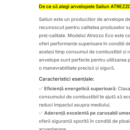
De ce să alegi anvelopele Sailun ATREZ
Sailun este un producător de anvelope d
recunoscut pentru calitatea produselor sa
preț-calitate. Modelul Atrezzo Eco este c
oferi performanțe superioare în condiții d
același timp consumul de combustibil și 
anvelope sunt perfecte pentru utilizarea p
o manevrabilitate precisă și sigură.
Caracteristici esențiale:
✅
Eficiență energetică superioară:
Clasa 
consumului de combustibil te ajută să ec
reduci impactul asupra mediului.
✅
Aderență excelentă pe carosabil ume
oferă siguranță sporită în condiții de ploa
acvaplanare.