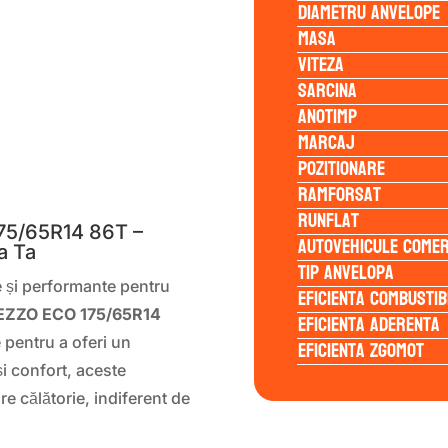
Diametru anvelope
Masa
Viteza
Sarcina
Anotimp
Marcaj
Pozitionare
S
Ramforsat
Runflat
75/65R14 86T –
Autovehicule comer
a Ta
Tip anvelopa
e și performante pentru
Eficienta Combustib
REZZO ECO 175/65R14
Eficienta Aderenta
 pentru a oferi un
Eficienta Zgomot
și confort, aceste
re călătorie, indiferent de