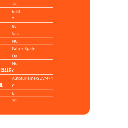
14
6.63
T
86
Vara
Nu
Fata + Spate
Da
Nu
ciale
0
Autoturisme/SUV/4×4
il
C
B
70