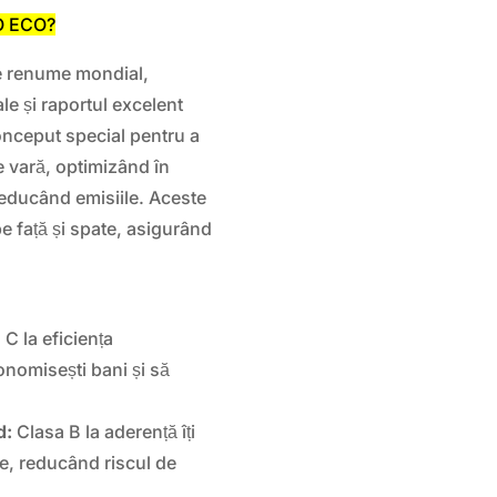
ZO ECO?
e renume mondial,
le și raportul excelent
onceput special pentru a
e vară, optimizând în
reducând emisiile. Aceste
e față și spate, asigurând
C la eficiența
onomisești bani și să
d:
Clasa B la aderență îți
ie, reducând riscul de