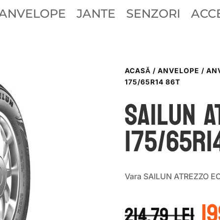
ANVELOPE
JANTE
SENZORI
ACCE
ACASĂ
/
ANVELOPE
/
AN
175/65R14 86T
Sailun A
175/65R1
Vara SAILUN ATREZZO EC
P
1
in
214.79
lei