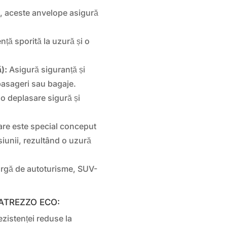
, aceste anvelope asigură
nță sporită la uzură și o
):
Asigură siguranță și
 pasageri sau bagaje.
o deplasare sigură și
lare este special conceput
siunii, rezultând o uzură
argă de autoturisme, SUV-
un ATREZZO ECO:
ezistenței reduse la