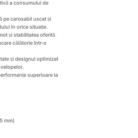
ativă a consumului de
 pe carosabil uscat și
ului în orice situație.
t și stabilitatea oferită
care călătorie într-o
itate și designul optimizat
nvelopelor.
performanțe superioare la
.75 mm)