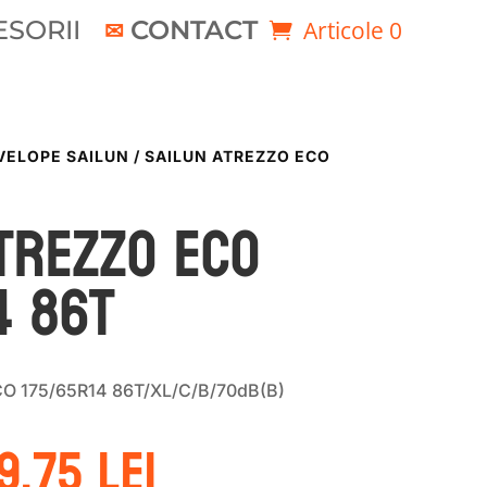
SORII
CONTACT
Articole 0
VELOPE SAILUN
/ SAILUN ATREZZO ECO
TREZZO ECO
4 86T
O 175/65R14 86T/XL/C/B/70dB(B)
rețul
Prețul
99.75
lei
ițial
curent