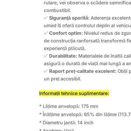
rulare, vei observa o scădere semnific
combustibil.
✅
Siguranță sporită:
Aderența excelentă
umed îți oferă controlul deplin al vehicul
✅
Confort optim:
Nivelul redus de zgomo
de construcția ranforsată transformă fie
experiență plăcută.
✅
Durabilitate:
Materialele de înaltă cal
asigură o durată de viață mai lungă a a
✅
Raport preț-calitate excelent:
Obții 
un preț accesibil.
Informații tehnice suplimentare:
* Lățime anvelopă: 175 mm
* Înălțime anvelopă: 65% din lățime (113
* Diametru jantă: 14 inch
* Anotimp: Vară