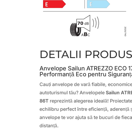
DETALII PRODU
Anvelope Sailun ATREZZO ECO 1
Performanță Eco pentru Siguranț
Cauți anvelope de vară fiabile, economic
autoturismul tău? Anvelopele
Sailun AT
86T
reprezintă alegerea ideală! Proiectate
echilibru perfect între eficiență, aderență 
anvelope te vor ajuta să te bucuri de fieca
distanță.