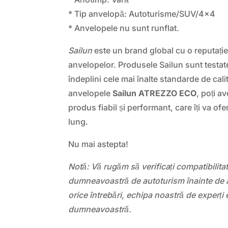
* Tip anvelopă: Autoturisme/SUV/4×4
* Anvelopele nu sunt runflat.
Sailun
este un brand global cu o reputație 
anvelopelor. Produsele Sailun sunt testat
îndeplini cele mai înalte standarde de cali
anvelopele
Sailun ATREZZO ECO
, poți a
produs fiabil și performant, care îți va ofe
lung.
Nu mai astepta!
Notă: Vă rugăm să verificați compatibilit
dumneavoastră de autoturism înainte de a
orice întrebări, echipa noastră de experți 
dumneavoastră.