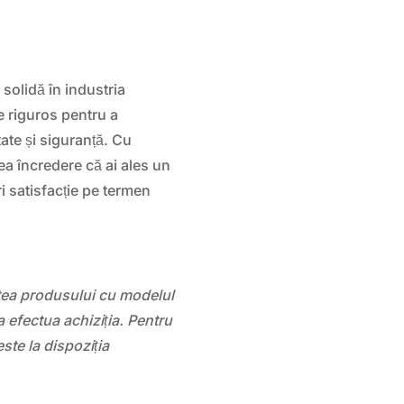
solidă în industria
e riguros pentru a
tate și siguranță. Cu
vea încredere că ai ales un
ri satisfacție pe termen
atea produsului cu modelul
 efectua achiziția. Pentru
este la dispoziția