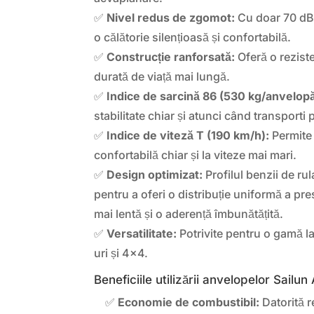
✅
Nivel redus de zgomot:
Cu doar 70 dB
o călătorie silențioasă și confortabilă.
✅
Construcție ranforsată:
Oferă o reziste
durată de viață mai lungă.
✅
Indice de sarcină 86 (530 kg/anvelopă
stabilitate chiar și atunci când transporti
✅
Indice de viteză T (190 km/h):
Permite 
confortabilă chiar și la viteze mai mari.
✅
Design optimizat:
Profilul benzii de ru
pentru a oferi o distribuție uniformă a pre
mai lentă și o aderență îmbunătățită.
✅
Versatilitate:
Potrivite pentru o gamă l
uri și 4×4.
Beneficiile utilizării anvelopelor Sail
✅
Economie de combustibil:
Datorită r