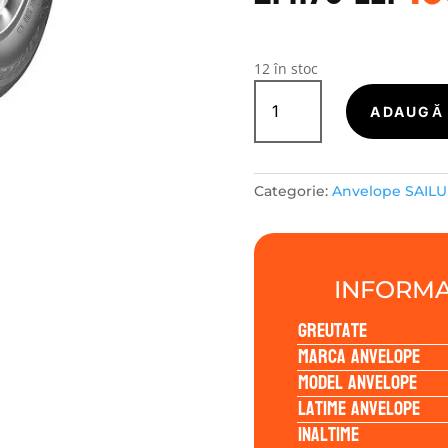
a
f
21
12 în stoc
Cantitate
Sailun
ADAUGĂ 
ATREZZO
ECO
175/65R14
Categorie:
Anvelope SAIL
86T
INFORMA
Greutate
Marca anvelope
Model anvelope
Latime anvelope
Inaltime