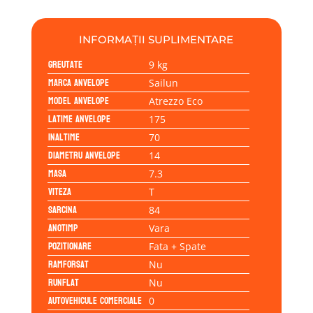
INFORMAȚII SUPLIMENTARE
Greutate
9 kg
Marca anvelope
Sailun
Model anvelope
Atrezzo Eco
Latime anvelope
175
Inaltime
70
Diametru anvelope
14
Masa
7.3
Viteza
T
Sarcina
84
Anotimp
Vara
Pozitionare
Fata + Spate
Ramforsat
Nu
Runflat
Nu
Autovehicule comerciale
0