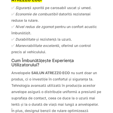
✅
Siguranță sporită
pe carosabil uscat și umed.
✅
Economie de combustibil
datorită rezistenței
reduse la rulare.
✅
Nivel redus de zgomot
pentru un confort acustic
îmbunătățit.
✅
Durabilitate
și rezistență la uzură.
✅
Manevrabilitate excelentă
, oferind un control
precis al vehiculului.
Cum Îmbunătățește Experiența
Utilizatorului?
Anvelopele
SAILUN ATREZZO ECO
nu sunt doar un
produs, ci o investiție în confortul și siguranța ta.
Tehnologia avansată utilizată în producția acestor
anvelope asigură o distribuție uniformă a presiunii pe
suprafața de contact, ceea ce duce la o uzură mai
lentă și la o durată de viață mai lungă a anvelopelor.
În plus, designul benzii de rulare optimizează