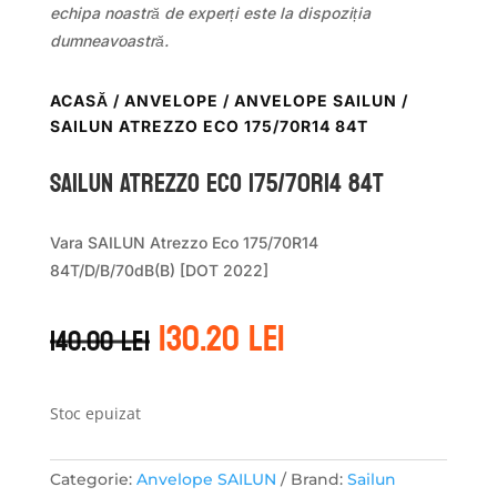
echipa noastră de experți este la dispoziția
dumneavoastră.
ACASĂ
/
ANVELOPE
/
ANVELOPE SAILUN
/
SAILUN ATREZZO ECO 175/70R14 84T
Sailun ATREZZO ECO 175/70R14 84T
Vara SAILUN Atrezzo Eco 175/70R14
84T/D/B/70dB(B) [DOT 2022]
Prețul
Prețul
130.20
lei
140.00
lei
inițial
curent
a
este:
fost:
130.20 lei.
140.00 lei.
Stoc epuizat
Categorie:
Anvelope SAILUN
Brand:
Sailun