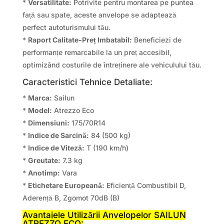
*
Versatilitate:
Potrivite pentru montarea pe puntea
față sau spate, aceste anvelope se adaptează
perfect autoturismului tău.
*
Raport Calitate-Preț Imbatabil:
Beneficiezi de
performanțe remarcabile la un preț accesibil,
optimizând costurile de întreținere ale vehiculului tău.
Caracteristici Tehnice Detaliate:
*
Marca:
Sailun
*
Model:
Atrezzo Eco
*
Dimensiuni:
175/70R14
*
Indice de Sarcină:
84 (500 kg)
*
Indice de Viteză:
T (190 km/h)
*
Greutate:
7.3 kg
*
Anotimp:
Vara
*
Etichetare Europeană:
Eficiență Combustibil D,
Aderență B, Zgomot 70dB (B)
Avantajele Utilizării Anvelopelor SAILUN
ATREZZO ECO: