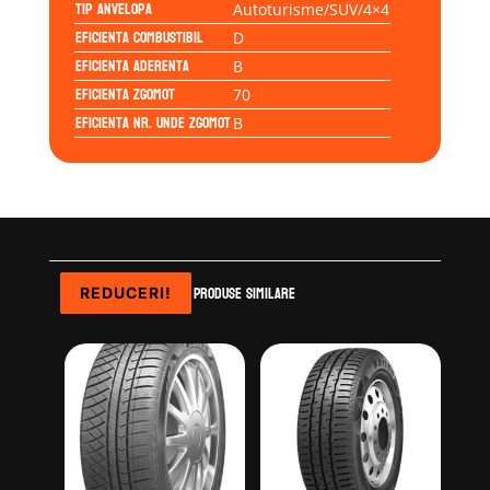
Tip anvelopa
Autoturisme/SUV/4×4
Eficienta Combustibil
D
Eficienta Aderenta
B
Eficienta Zgomot
70
Eficienta Nr. Unde Zgomot
B
Produse similare
REDUCERI!
REDUCERI!
REDUCERI!
REDUCERI!