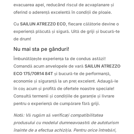
evacuarea apei, reducând riscul de acvaplanare și
oferind o aderență excelentă în condiții de ploaie.
Cu
SAILUN ATREZZO ECO
, fiecare călătorie devine o
experiență plăcută și sigură. Uită de griji și bucură-te
de drum!
Nu mai sta pe gânduri!
Îmbunătățește experiența ta de condus astăzi!
Comandă acum anvelopele de vară
SAILUN ATREZZO
ECO 175/70R14 84T
și bucură-te de performanță,
economie și siguranță la un preț excelent. Adaugă-le
în coș acum și profită de ofertele noastre speciale!
Consultă termenii și condițiile de garanție și livrare
pentru o experiență de cumpărare fără griji.
Notă: Vă rugăm să verificați compatibilitatea
produsului cu modelul dumneavoastră de autoturism
înainte de a efectua achiziția. Pentru orice întrebări,