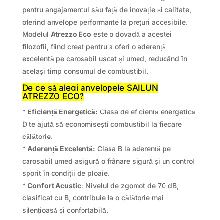
pentru angajamentul său față de inovație și calitate,
oferind anvelope performante la prețuri accesibile.
Modelul
Atrezzo Eco
este o dovadă a acestei
filozofii, fiind creat pentru a oferi o aderență
excelentă pe carosabil uscat și umed, reducând în
același timp consumul de combustibil.
De ce să alegi anvelopele SAILUN
ATREZZO ECO?
*
Eficiență Energetică:
Clasa de eficiență energetică
D te ajută să economisești combustibil la fiecare
călătorie.
*
Aderență Excelentă:
Clasa B la aderență pe
carosabil umed asigură o frânare sigură și un control
sporit în condiții de ploaie.
*
Confort Acustic:
Nivelul de zgomot de 70 dB,
clasificat cu B, contribuie la o călătorie mai
silențioasă și confortabilă.