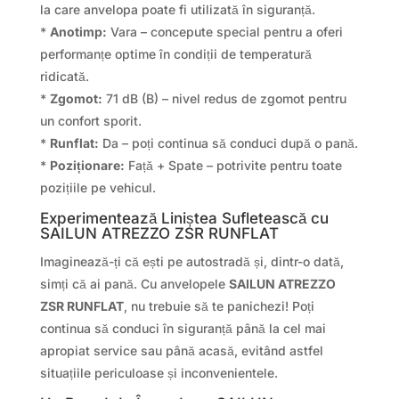
la care anvelopa poate fi utilizată în siguranță.
*
Anotimp:
Vara – concepute special pentru a oferi
performanțe optime în condiții de temperatură
ridicată.
*
Zgomot:
71 dB (B) – nivel redus de zgomot pentru
un confort sporit.
*
Runflat:
Da – poți continua să conduci după o pană.
*
Poziționare:
Față + Spate – potrivite pentru toate
pozițiile pe vehicul.
Experimentează Liniștea Sufletească cu
SAILUN ATREZZO ZSR RUNFLAT
Imaginează-ți că ești pe autostradă și, dintr-o dată,
simți că ai pană. Cu anvelopele
SAILUN ATREZZO
ZSR RUNFLAT
, nu trebuie să te panichezi! Poți
continua să conduci în siguranță până la cel mai
apropiat service sau până acasă, evitând astfel
situațiile periculoase și inconvenientele.