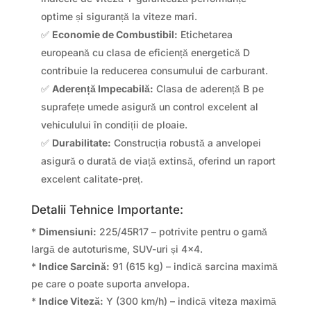
optime și siguranță la viteze mari.
✅
Economie de Combustibil:
Etichetarea
europeană cu clasa de eficiență energetică D
contribuie la reducerea consumului de carburant.
✅
Aderență Impecabilă:
Clasa de aderență B pe
suprafețe umede asigură un control excelent al
vehiculului în condiții de ploaie.
✅
Durabilitate:
Construcția robustă a anvelopei
asigură o durată de viață extinsă, oferind un raport
excelent calitate-preț.
Detalii Tehnice Importante:
*
Dimensiuni:
225/45R17 – potrivite pentru o gamă
largă de autoturisme, SUV-uri și 4×4.
*
Indice Sarcină:
91 (615 kg) – indică sarcina maximă
pe care o poate suporta anvelopa.
*
Indice Viteză:
Y (300 km/h) – indică viteza maximă