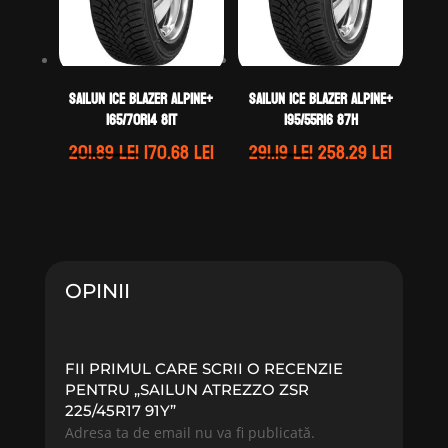
Sailun ICE BLAZER ALPINE+
Sailun ICE BLAZER ALPINE+
165/70R14 81T
195/55R16 87H
Prețul
Prețul
Prețul
Prețul
201.89
lei
170.68
lei
291.19
lei
258.29
lei
inițial
curent
inițial
curent
a
este:
a
este:
fost:
170.68 lei.
fost:
258.29 l
201.89 lei.
291.19 lei.
OPINII
FII PRIMUL CARE SCRII O RECENZIE
PENTRU „SAILUN ATREZZO ZSR
225/45R17 91Y”
Adresa ta de email nu va fi publicată.