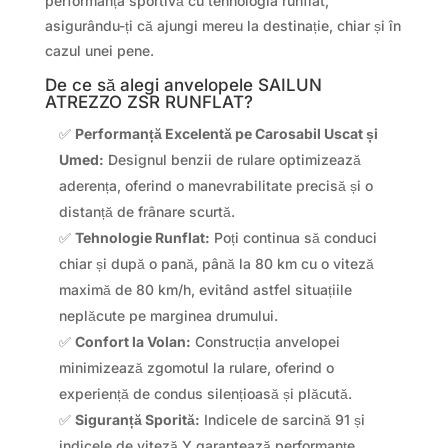
performanța sportivă cu tehnologia runflat,
asigurându-ți că ajungi mereu la destinație, chiar și în
cazul unei pene.
De ce să alegi anvelopele SAILUN
ATREZZO ZSR RUNFLAT?
✅
Performanță Excelentă pe Carosabil Uscat și
Umed:
Designul benzii de rulare optimizează
aderența, oferind o manevrabilitate precisă și o
distanță de frânare scurtă.
✅
Tehnologie Runflat:
Poți continua să conduci
chiar și după o pană, până la 80 km cu o viteză
maximă de 80 km/h, evitând astfel situațiile
neplăcute pe marginea drumului.
✅
Confort la Volan:
Construcția anvelopei
minimizează zgomotul la rulare, oferind o
experiență de condus silențioasă și plăcută.
✅
Siguranță Sporită:
Indicele de sarcină 91 și
indicele de viteză Y garantează performanțe