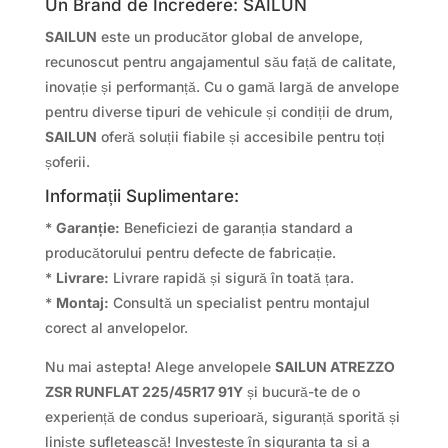
Un Brand de Încredere: SAILUN
SAILUN
este un producător global de anvelope,
recunoscut pentru angajamentul său față de calitate,
inovație și performanță. Cu o gamă largă de anvelope
pentru diverse tipuri de vehicule și condiții de drum,
SAILUN
oferă soluții fiabile și accesibile pentru toți
șoferii.
Informații Suplimentare:
*
Garanție:
Beneficiezi de garanția standard a
producătorului pentru defecte de fabricație.
*
Livrare:
Livrare rapidă și sigură în toată țara.
*
Montaj:
Consultă un specialist pentru montajul
corect al anvelopelor.
Nu mai astepta! Alege anvelopele
SAILUN ATREZZO
ZSR RUNFLAT 225/45R17 91Y
și bucură-te de o
experiență de condus superioară, siguranță sporită și
liniște sufletească! Investește în siguranța ta și a