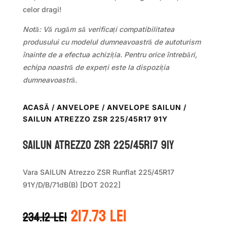
celor dragi!
Notă: Vă rugăm să verificați compatibilitatea
produsului cu modelul dumneavoastră de autoturism
înainte de a efectua achiziția. Pentru orice întrebări,
echipa noastră de experți este la dispoziția
dumneavoastră.
ACASĂ
/
ANVELOPE
/
ANVELOPE SAILUN
/
SAILUN ATREZZO ZSR 225/45R17 91Y
Sailun ATREZZO ZSR 225/45R17 91Y
Vara SAILUN Atrezzo ZSR Runflat 225/45R17
91Y/D/B/71dB(B) [DOT 2022]
Prețul
Prețul
217.73
lei
234.12
lei
inițial
curent