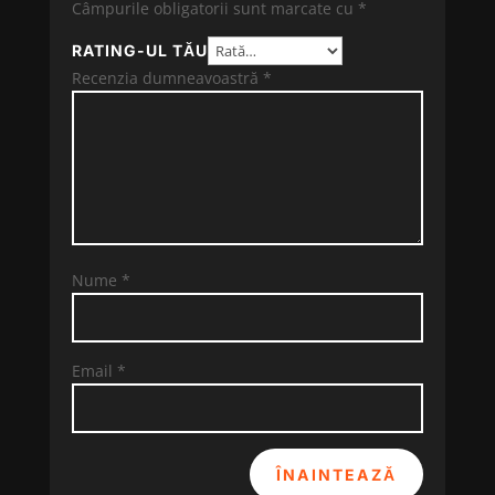
Câmpurile obligatorii sunt marcate cu
*
RATING-UL TĂU
Recenzia dumneavoastră
*
Nume
*
Email
*
ÎNAINTEAZĂ