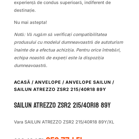
experiență de condus superioară, indiferent de
destinație.
Nu mai astepta!
Notă: Vă rugăm să verificați compatibilitatea
produsului cu modelul dumneavoastră de autoturism
înainte de a efectua achiziția. Pentru orice întrebări,
echipa noastră de experți este la dispoziția
dumneavoastră.
ACASĂ
/
ANVELOPE
/
ANVELOPE SAILUN
/
SAILUN ATREZZO ZSR2 215/40R18 89Y
Sailun ATREZZO ZSR2 215/40R18 89Y
Vara SAILUN ATREZZO ZSR2 215/40R18 89Y/XL
Prețul
Prețul