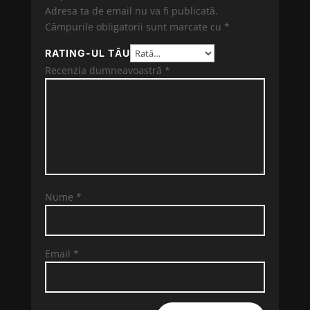
Adresa ta de email nu va fi publicată.
Câmpurile obligatorii sunt marcate cu
*
RATING-UL TĂU
Recenzia dumneavoastră
*
Nume
*
Email
*