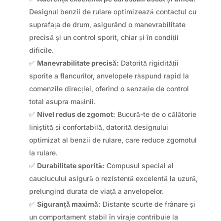
Designul benzii de rulare optimizează contactul cu
suprafața de drum, asigurând o manevrabilitate
precisă și un control sporit, chiar și în condiții
dificile.
✅
Manevrabilitate precisă:
Datorită rigidității
sporite a flancurilor, anvelopele răspund rapid la
comenzile direcției, oferind o senzație de control
total asupra mașinii.
✅
Nivel redus de zgomot:
Bucură-te de o călătorie
liniștită și confortabilă, datorită designului
optimizat al benzii de rulare, care reduce zgomotul
la rulare.
✅
Durabilitate sporită:
Compusul special al
cauciucului asigură o rezistență excelentă la uzură,
prelungind durata de viață a anvelopelor.
✅
Siguranță maximă:
Distanțe scurte de frânare și
un comportament stabil în viraje contribuie la