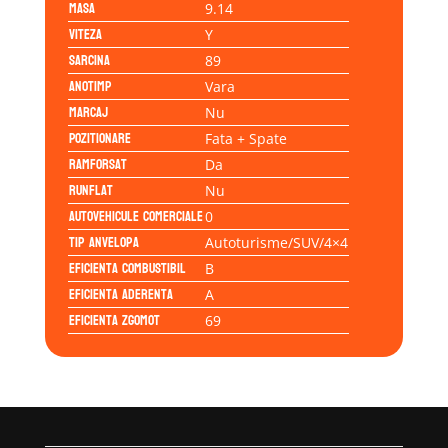
Masa
9.14
Viteza
Y
Sarcina
89
Anotimp
Vara
Marcaj
Nu
Pozitionare
Fata + Spate
Ramforsat
Da
Runflat
Nu
Autovehicule comerciale
0
Tip anvelopa
Autoturisme/SUV/4×4
Eficienta Combustibil
B
Eficienta Aderenta
A
Eficienta Zgomot
69