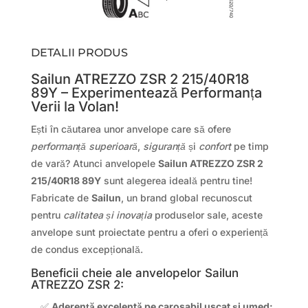
DETALII PRODUS
Sailun ATREZZO ZSR 2 215/40R18
89Y – Experimentează Performanța
Verii la Volan!
Ești în căutarea unor anvelope care să ofere
performanță superioară
,
siguranță
și
confort
pe timp
de vară? Atunci anvelopele
Sailun ATREZZO ZSR 2
215/40R18 89Y
sunt alegerea ideală pentru tine!
Fabricate de
Sailun
, un brand global recunoscut
pentru
calitatea și inovația
produselor sale, aceste
anvelope sunt proiectate pentru a oferi o experiență
de condus excepțională.
Beneficii cheie ale anvelopelor Sailun
ATREZZO ZSR 2:
✅
Aderență excelentă pe carosabil uscat și umed: