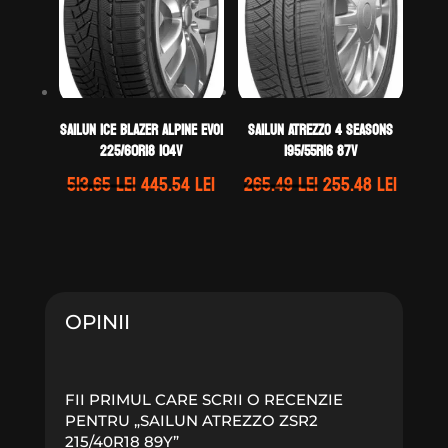
Sailun ICE BLAZER ALPINE EVO1
Sailun ATREZZO 4 SEASONS
225/60R18 104V
195/55R16 87V
Prețul
Prețul
Prețul
Prețul
513.65
lei
445.54
lei
265.49
lei
255.48
lei
inițial
curent
inițial
curen
a
este:
a
este:
fost:
445.54 lei.
fost:
255.48 
513.65 lei.
265.49 lei.
OPINII
FII PRIMUL CARE SCRII O RECENZIE
PENTRU „SAILUN ATREZZO ZSR2
215/40R18 89Y”