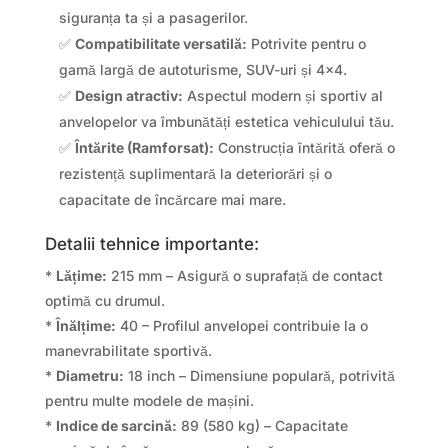
siguranța ta și a pasagerilor.
✅
Compatibilitate versatilă:
Potrivite pentru o
gamă largă de autoturisme, SUV-uri și 4×4.
✅
Design atractiv:
Aspectul modern și sportiv al
anvelopelor va îmbunătăți estetica vehiculului tău.
✅
Întărite (Ramforsat):
Construcția întărită oferă o
rezistență suplimentară la deteriorări și o
capacitate de încărcare mai mare.
Detalii tehnice importante:
*
Lățime:
215 mm – Asigură o suprafață de contact
optimă cu drumul.
*
Înălțime:
40 – Profilul anvelopei contribuie la o
manevrabilitate sportivă.
*
Diametru:
18 inch – Dimensiune populară, potrivită
pentru multe modele de mașini.
*
Indice de sarcină:
89 (580 kg) – Capacitate