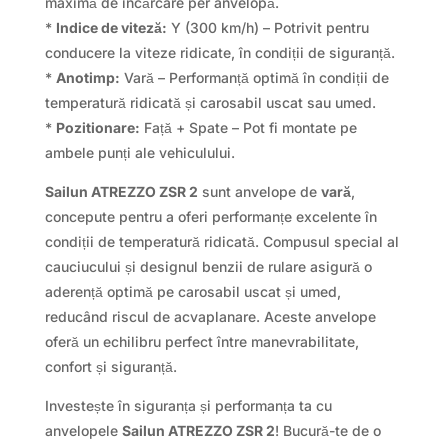
maximă de încărcare per anvelopă.
*
Indice de viteză:
Y (300 km/h) – Potrivit pentru
conducere la viteze ridicate, în condiții de siguranță.
*
Anotimp:
Vară – Performanță optimă în condiții de
temperatură ridicată și carosabil uscat sau umed.
*
Pozitionare:
Față + Spate – Pot fi montate pe
ambele punți ale vehiculului.
Sailun ATREZZO ZSR 2
sunt anvelope de
vară
,
concepute pentru a oferi performanțe excelente în
condiții de temperatură ridicată. Compusul special al
cauciucului și designul benzii de rulare asigură o
aderență optimă pe carosabil uscat și umed,
reducând riscul de acvaplanare. Aceste anvelope
oferă un echilibru perfect între manevrabilitate,
confort și siguranță.
Investește în siguranța și performanța ta cu
anvelopele
Sailun ATREZZO ZSR 2
! Bucură-te de o