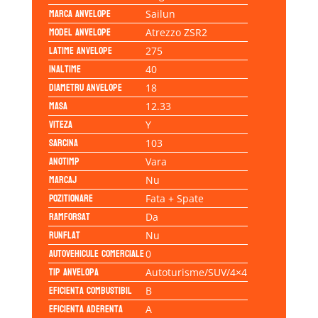
Marca anvelope
Sailun
Model anvelope
Atrezzo ZSR2
Latime anvelope
275
Inaltime
40
Diametru anvelope
18
Masa
12.33
Viteza
Y
Sarcina
103
Anotimp
Vara
Marcaj
Nu
Pozitionare
Fata + Spate
Ramforsat
Da
Runflat
Nu
Autovehicule comerciale
0
Tip anvelopa
Autoturisme/SUV/4×4
Eficienta Combustibil
B
Eficienta Aderenta
A