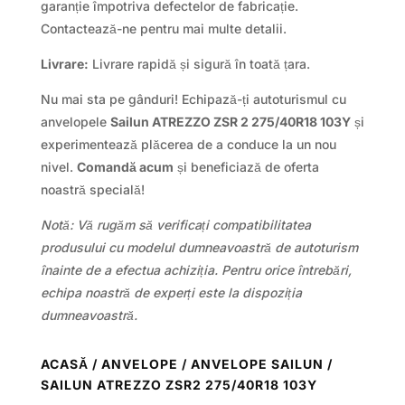
garanție împotriva defectelor de fabricație.
Contactează-ne pentru mai multe detalii.
Livrare:
Livrare rapidă și sigură în toată țara.
Nu mai sta pe gânduri! Echipază-ți autoturismul cu
anvelopele
Sailun ATREZZO ZSR 2 275/40R18 103Y
și
experimentează plăcerea de a conduce la un nou
nivel.
Comandă acum
și beneficiază de oferta
noastră specială!
Notă: Vă rugăm să verificați compatibilitatea
produsului cu modelul dumneavoastră de autoturism
înainte de a efectua achiziția. Pentru orice întrebări,
echipa noastră de experți este la dispoziția
dumneavoastră.
ACASĂ
/
ANVELOPE
/
ANVELOPE SAILUN
/
SAILUN ATREZZO ZSR2 275/40R18 103Y