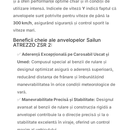
și a oferi performanțe optime chiar și în condiții de
utilizare intensă. Indicele de viteză
Y
indică faptul că
anvelopele sunt potrivite pentru viteze de până la
300 km/h
, asigurând siguranță și control sporit la
viteze mari.
Beneficii cheie ale anvelopelor Sailun
ATREZZO ZSR 2:
✅
Aderență Excepțională pe Carosabil Uscat și
Umed:
Compusul special al benzii de rulare și
designul optimizat asigură o aderență superioară,
reducând distanța de frânare și îmbunătățind
manevrabilitatea în orice condiții meteorologice de
vară.
✅
Manevrabilitate Precisă și Stabilitate:
Designul
avansat al benzii de rulare și construcția rigidă a
anvelopei contribuie la o direcție precisă și la o
stabilitate excelentă în viraje, oferind un control
maxim al vehiculului.