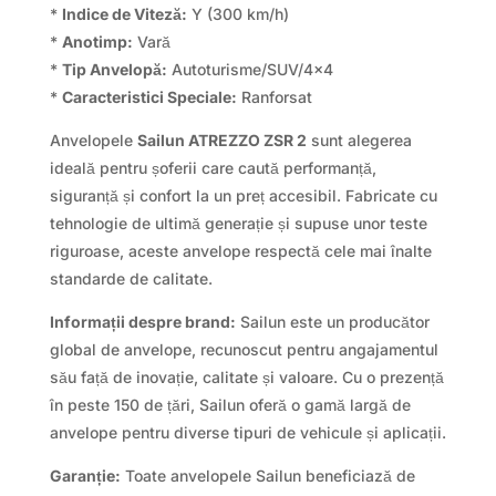
*
Indice de Viteză:
Y (300 km/h)
*
Anotimp:
Vară
*
Tip Anvelopă:
Autoturisme/SUV/4×4
*
Caracteristici Speciale:
Ranforsat
Anvelopele
Sailun ATREZZO ZSR 2
sunt alegerea
ideală pentru șoferii care caută performanță,
siguranță și confort la un preț accesibil. Fabricate cu
tehnologie de ultimă generație și supuse unor teste
riguroase, aceste anvelope respectă cele mai înalte
standarde de calitate.
Informații despre brand:
Sailun este un producător
global de anvelope, recunoscut pentru angajamentul
său față de inovație, calitate și valoare. Cu o prezență
în peste 150 de țări, Sailun oferă o gamă largă de
anvelope pentru diverse tipuri de vehicule și aplicații.
Garanție:
Toate anvelopele Sailun beneficiază de