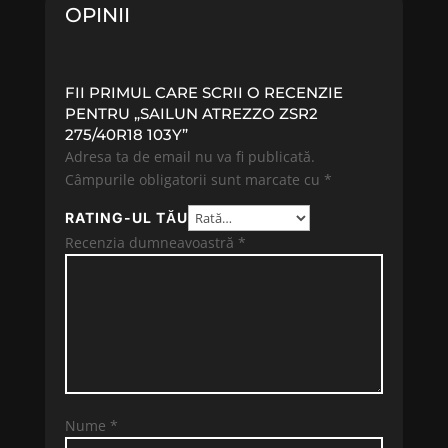
OPINII
FII PRIMUL CARE SCRII O RECENZIE
PENTRU „SAILUN ATREZZO ZSR2
275/40R18 103Y”
Adresa ta de email nu va fi publicată.
Câmpurile obligatorii sunt marcate cu
*
RATING-UL TĂU
Recenzia dumneavoastră
*
Nume
*