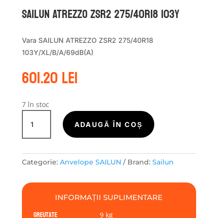
Sailun ATREZZO ZSR2 275/40R18 103Y
Vara SAILUN ATREZZO ZSR2 275/40R18
103Y/XL/B/A/69dB(A)
601.20
lei
7 în stoc
Cantitate
Sailun
ADAUGĂ ÎN COȘ
ATREZZO
ZSR2
275/40R18
Categorie:
Anvelope SAILUN
Brand:
Sailun
103Y
INFORMAȚII SUPLIMENTARE
Greutate
9 kg