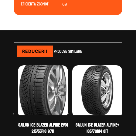
Eficienta Zgomot
69
Produse similare
REDUCERI!
REDUCERI!
REDUCERI!
REDUCERI!
Sailun ICE BLAZER ALPINE EVO1
Sailun ICE BLAZER ALPINE+
215/55R16 97H
165/70R14 81T