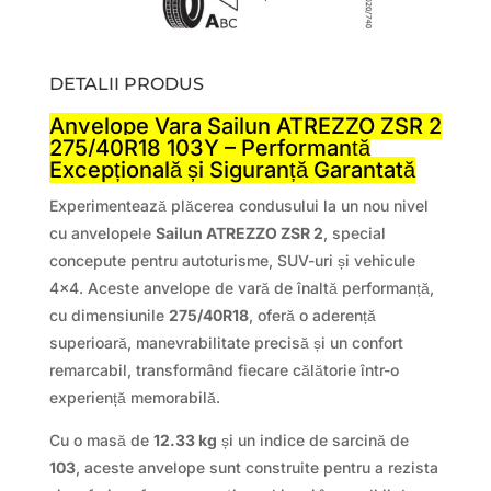
DETALII PRODUS
Anvelope Vara Sailun ATREZZO ZSR 2
275/40R18 103Y – Performanță
Excepțională și Siguranță Garantată
Experimentează plăcerea condusului la un nou nivel
cu anvelopele
Sailun ATREZZO ZSR 2
, special
concepute pentru autoturisme, SUV-uri și vehicule
4×4. Aceste anvelope de vară de înaltă performanță,
cu dimensiunile
275/40R18
, oferă o aderență
superioară, manevrabilitate precisă și un confort
remarcabil, transformând fiecare călătorie într-o
experiență memorabilă.
Cu o masă de
12.33 kg
și un indice de sarcină de
103
, aceste anvelope sunt construite pentru a rezista