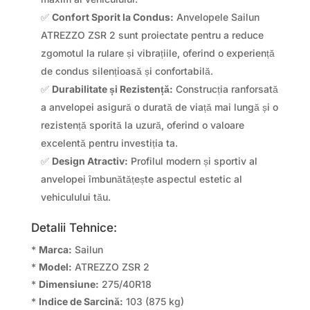
✅
Confort Sporit la Condus:
Anvelopele Sailun
ATREZZO ZSR 2 sunt proiectate pentru a reduce
zgomotul la rulare și vibrațiile, oferind o experiență
de condus silențioasă și confortabilă.
✅
Durabilitate și Rezistență:
Construcția ranforsată
a anvelopei asigură o durată de viață mai lungă și o
rezistență sporită la uzură, oferind o valoare
excelentă pentru investiția ta.
✅
Design Atractiv:
Profilul modern și sportiv al
anvelopei îmbunătățește aspectul estetic al
vehiculului tău.
Detalii Tehnice:
*
Marca:
Sailun
*
Model:
ATREZZO ZSR 2
*
Dimensiune:
275/40R18
*
Indice de Sarcină:
103 (875 kg)