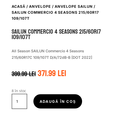
ACASĂ
/
ANVELOPE
/
ANVELOPE SAILUN
/
SAILUN COMMERCIO 4 SEASONS 215/60R17
109/107T
Sailun COMMERCIO 4 SEASONS 215/60R17
109/107T
All Season SAILUN Commercio 4 Seasons
215/60R17C 109/107T D/A/72dB-B [DOT 2022]
Prețul
Prețul
371.99
lei
399.99
lei
inițial
curent
a
este:
fost:
371.99 lei.
399.99 lei.
8 în stoc
Cantitate
Sailun
ADAUGĂ ÎN COȘ
COMMERCIO
4