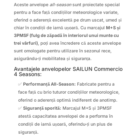
Aceste anvelope
all-season
sunt proiectate special
pentru a face față condițiilor meteorologice variate,
oferind o aderență excelentă pe drum uscat, umed și
chiar în condiții de iarnă ușoară. Cu marcajul
M+S și
3PMSF (fulg de zăpadă în interiorul unui munte cu
trei vârfuri)
, poți avea încredere că aceste anvelope
sunt omologate pentru utilizare în sezonul rece,
asigurându-ți mobilitatea și siguranța.
Avantajele anvelopelor SAILUN Commercio
4 Seasons:
✅
Performanță All-Season:
Fabricate pentru a
face față cu brio tuturor condițiilor meteorologice,
oferind o aderență optimă indiferent de anotimp.
✅
Siguranță sporită:
Marcajul M+S și 3PMSF
atestă capacitatea anvelopei de a performa în
condiții de iarnă ușoară, oferindu-ți un plus de
siguranță.