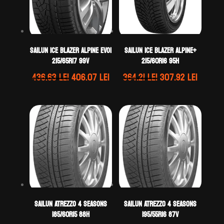
Sailun ICE BLAZER ALPINE EVO1
Sailun ICE BLAZER ALPINE+
215/65R17 99V
215/60R16 95H
Prețul
Prețul
Prețul
Prețul
436.63
lei
406.07
lei
364.21
lei
307.92
lei
inițial
curent
inițial
curent
a
este:
a
este:
fost:
406.07 lei.
fost:
307.92 
436.63 lei.
364.21 lei.
Sailun ATREZZO 4 SEASONS
Sailun ATREZZO 4 SEASONS
185/60R15 88H
195/55R16 87V