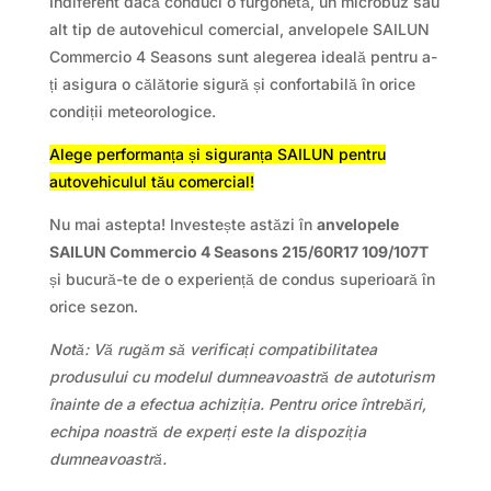
Indiferent dacă conduci o furgonetă, un microbuz sau
alt tip de autovehicul comercial, anvelopele SAILUN
Commercio 4 Seasons sunt alegerea ideală pentru a-
ți asigura o călătorie sigură și confortabilă în orice
condiții meteorologice.
Alege performanța și siguranța SAILUN pentru
autovehiculul tău comercial!
Nu mai astepta! Investește astăzi în
anvelopele
SAILUN Commercio 4 Seasons 215/60R17 109/107T
și bucură-te de o experiență de condus superioară în
orice sezon.
Notă: Vă rugăm să verificați compatibilitatea
produsului cu modelul dumneavoastră de autoturism
înainte de a efectua achiziția. Pentru orice întrebări,
echipa noastră de experți este la dispoziția
dumneavoastră.