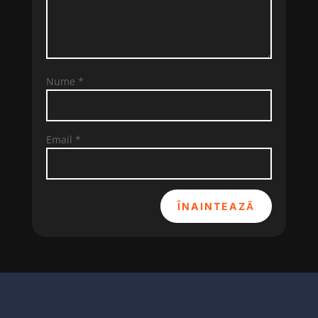
Nume
*
Email
*
ÎNAINTEAZĂ