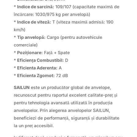
*
Indice de sarcină:
109/107 (capacitate maximă de
încărcare: 1030/975 kg per anvelopă)
*
Indice de viteză:
T (viteza maximă admisă: 190
km/h)
*
Tip anvelopă:
Cargo (pentru autovehicule
comerciale)
*
Poziționare:
Față + Spate
*
Eficiența Combustibil:
D
*
Eficienta Aderenta:
A
*
Eficienta Zgomot:
72 dB
SAILUN
este un producător global de anvelope,
recunoscut pentru raportul excelent calitate-preț și
pentru tehnologia avansată utilizată în producția
anvelopelor. Prin alegerea anvelopelor SAILUN,
beneficiezi de performanță, siguranță și durabilitate
la un preț accesibil.