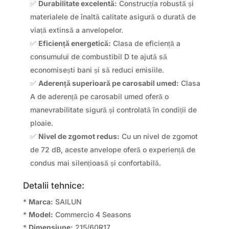
✅
Durabilitate excelentă:
Construcția robustă și
materialele de înaltă calitate asigură o durată de
viață extinsă a anvelopelor.
✅
Eficiență energetică:
Clasa de eficiență a
consumului de combustibil D te ajută să
economisești bani și să reduci emisiile.
✅
Aderență superioară pe carosabil umed:
Clasa
A de aderență pe carosabil umed oferă o
manevrabilitate sigură și controlată în condiții de
ploaie.
✅
Nivel de zgomot redus:
Cu un nivel de zgomot
de 72 dB, aceste anvelope oferă o experiență de
condus mai silențioasă și confortabilă.
Detalii tehnice:
*
Marca:
SAILUN
*
Model:
Commercio 4 Seasons
*
Dimensiune:
215/60R17