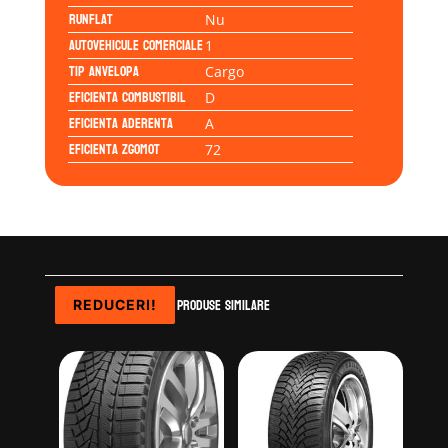
Runflat
Nu
Autovehicule comerciale
1
Tip anvelopa
Cargo
Eficienta Combustibil
D
Eficienta Aderenta
A
Eficienta Zgomot
72
Produse similare
REDUCERI!
REDUCERI!
REDUCERI!
REDUCERI!