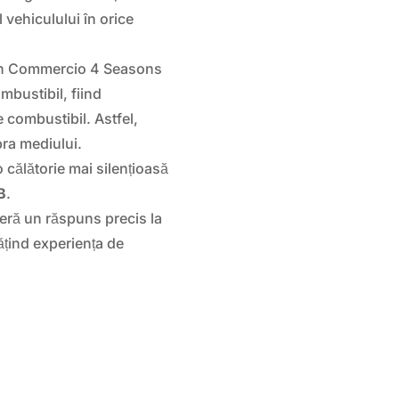
 vehiculului în orice
un Commercio 4 Seasons
bustibil, fiind
 combustibil. Astfel,
pra mediului.
 călătorie mai silențioasă
B
.
eră un răspuns precis la
tățind experiența de