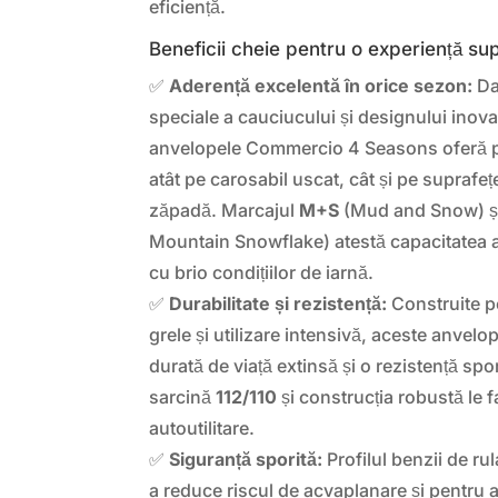
eficiență.
Beneficii cheie pentru o experiență su
✅
Aderență excelentă în orice sezon:
Da
speciale a cauciucului și designului inovat
anvelopele Commercio 4 Seasons oferă p
atât pe carosabil uscat, cât și pe supraf
zăpadă. Marcajul
M+S
(Mud and Snow) ș
Mountain Snowflake) atestă capacitatea a
cu brio condițiilor de iarnă.
✅
Durabilitate și rezistență:
Construite p
grele și utilizare intensivă, aceste anvel
durată de viață extinsă și o rezistență spor
sarcină
112/110
și construcția robustă le f
autoutilitare.
✅
Siguranță sporită:
Profilul benzii de ru
a reduce riscul de acvaplanare și pentru a