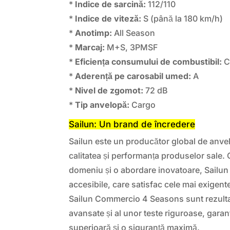
*
Indice de sarcină:
112/110
*
Indice de viteză:
S (până la 180 km/h)
*
Anotimp:
All Season
*
Marcaj:
M+S, 3PMSF
*
Eficiența consumului de combustibil:
*
Aderență pe carosabil umed:
A
*
Nivel de zgomot:
72 dB
*
Tip anvelopă:
Cargo
Sailun: Un brand de încredere
Sailun este un producător global de anv
calitatea și performanța produselor sale. 
domeniu și o abordare inovatoare, Sailun 
accesibile, care satisfac cele mai exigent
Sailun Commercio 4 Seasons sunt rezultat
avansate și al unor teste riguroase, gara
superioară și o siguranță maximă.