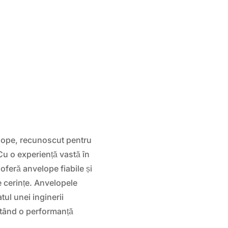
C
elope, recunoscut pentru
Cu o experiență vastă în
oferă anvelope fiabile și
e cerințe. Anvelopele
ul unei inginerii
ntând o performanță