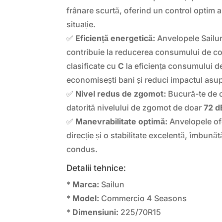
frânare scurtă, oferind un control optim al
situație.
✅
Eficiență energetică:
Anvelopele Sail
contribuie la reducerea consumului de com
clasificate cu
C
la eficiența consumului de
economisești bani și reduci impactul asu
✅
Nivel redus de zgomot:
Bucură-te de o
datorită nivelului de zgomot de doar
72 d
✅
Manevrabilitate optimă:
Anvelopele of
direcție și o stabilitate excelentă, îmbună
condus.
Detalii tehnice:
*
Marca:
Sailun
*
Model:
Commercio 4 Seasons
*
Dimensiuni:
225/70R15