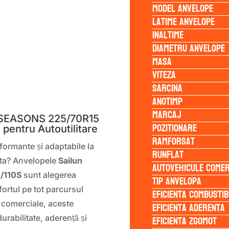
Model anvelope
Latime anvelope
Inaltime
Diametru anvelope
Masa
Viteza
Sarcina
S
Anotimp
Marcaj
 SEASONS 225/70R15
Pozitionare
 pentru Autoutilitare
Ramforsat
rformante și adaptabile la
Runflat
a ta? Anvelopele
Sailun
Autovehicule comer
/110S
sunt alegerea
Tip anvelopa
fortul pe tot parcursul
Eficienta Combustib
e comerciale, aceste
Eficienta Aderenta
Eficienta Zgomot
urabilitate, aderență și