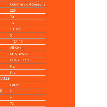
Commercio 4 Seasons
225
70
15
13.844
S
112/110
All Season
M+S 3PMSF
Fata + Spate
Nu
Nu
ciale
1
Cargo
il
C
A
72