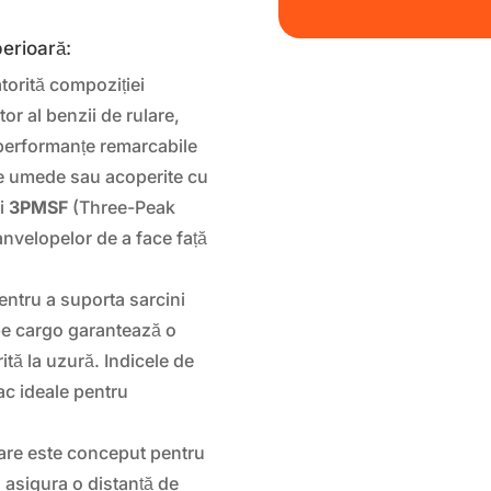
perioară:
torită compoziției
or al benzii de rulare,
erformanțe remarcabile
ețe umede sau acoperite cu
i
3PMSF
(Three-Peak
nvelopelor de a face față
entru a suporta sarcini
ope cargo garantează o
ită la uzură. Indicele de
ac ideale pentru
lare este conceput pentru
 asigura o distanță de