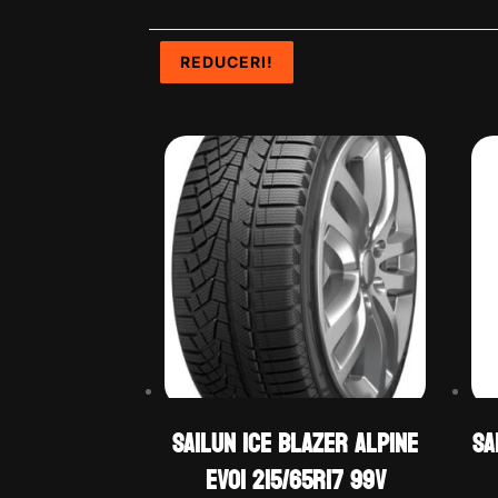
REDUCERI!
REDUCERI!
REDUCERI!
REDUCERI!
Sailun ICE BLAZER ALPINE
Sa
EVO1 215/65R17 99V