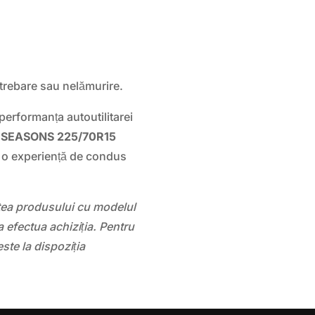
întrebare sau nelămurire.
performanța autoutilitarei
 SEASONS 225/70R15
 o experiență de condus
!
atea produsului cu modelul
 efectua achiziția. Pentru
este la dispoziția