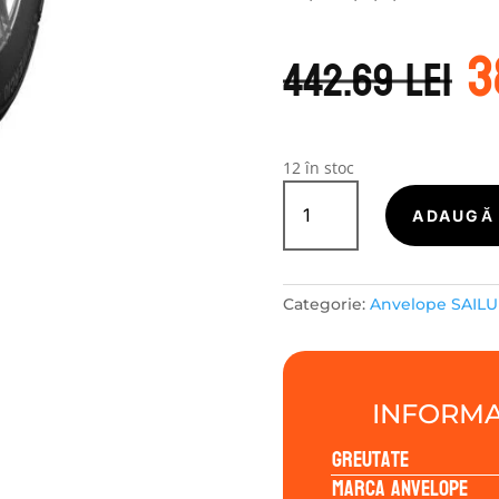
P
3
i
442.69
lei
a
f
4
12 în stoc
Cantitate
Sailun
ADAUGĂ 
COMMERCIO
4
SEASONS
Categorie:
Anvelope SAIL
225/70R15
112/110S
INFORMA
Greutate
Marca anvelope