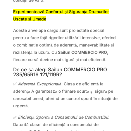
condiții de vară.
Experimentează Confortul și Siguranța Drumurilor
Uscate și Umede
Aceste anvelope cargo sunt proiectate special
pentru a face față rigorilor utilizării intensive, oferind
o combinație optimă de aderență, manevrabilitate și
rezistență la uzură. Cu
Sailun COMMERCIO PRO
,
fiecare cursă devine mai sigură și mai eficientă.
De ce să alegi Sailun COMMERCIO PRO
235/65R16 121/119R?
✅
Aderență Excepțională
: Clasa de eficiență la
aderență A garantează o frânare scurtă și sigură pe
carosabil umed, oferind un control sporit în situații de
urgență.
✅
Eficiență Sporită a Consumului de Combustibil
:
Datorită clasei de eficiență a consumului de