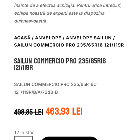
înainte de a efectua achiziția. Pentru orice întrebări,
echipa noastră de experți este la dispoziția
dumneavoastră.
ACASĂ
/
ANVELOPE
/
ANVELOPE SAILUN
/
SAILUN COMMERCIO PRO 235/65R16 121/119R
Sailun COMMERCIO PRO 235/65R16
121/119R
SAILUN COMMERCIO PRO 235/65R16C
121/119R/B/A/72dB-B
Prețul
Prețul
463.93
lei
498.85
lei
inițial
curent
a
este:
fost:
463.93 lei.
498.85 lei.
12 în stoc
Cantitate