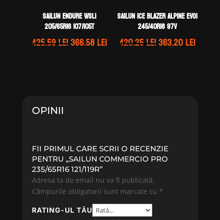
Sailun ENDURE WSL1
Sailun ICE BLAZER ALPINE EVO1
205/65R16 107/105T
245/40R18 97V
Prețul
Prețul
Prețul
Prețul
425.59
lei
366.58
lei
420.25
lei
363.20
lei
inițial
curent
inițial
curen
a
este:
a
este:
fost:
366.58 lei.
fost:
363.20 
425.59 lei.
420.25 lei.
OPINII
FII PRIMUL CARE SCRII O RECENZIE
PENTRU „SAILUN COMMERCIO PRO
235/65R16 121/119R”
Adresa ta de email nu va fi publicată.
Câmpurile obligatorii sunt marcate cu
*
RATING-UL TĂU