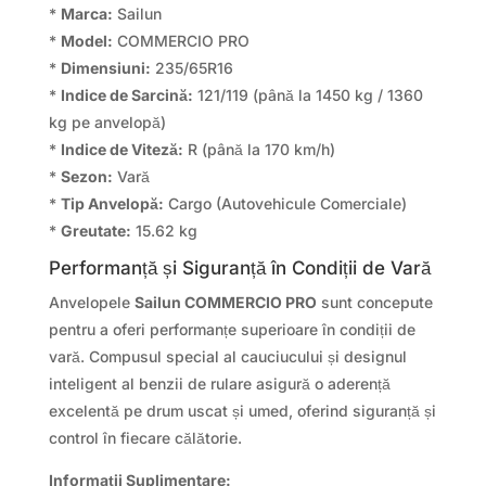
*
Marca:
Sailun
*
Model:
COMMERCIO PRO
*
Dimensiuni:
235/65R16
*
Indice de Sarcină:
121/119 (până la 1450 kg / 1360
kg pe anvelopă)
*
Indice de Viteză:
R (până la 170 km/h)
*
Sezon:
Vară
*
Tip Anvelopă:
Cargo (Autovehicule Comerciale)
*
Greutate:
15.62 kg
Performanță și Siguranță în Condiții de Vară
Anvelopele
Sailun COMMERCIO PRO
sunt concepute
pentru a oferi performanțe superioare în condiții de
vară. Compusul special al cauciucului și designul
inteligent al benzii de rulare asigură o aderență
excelentă pe drum uscat și umed, oferind siguranță și
control în fiecare călătorie.
Informații Suplimentare: