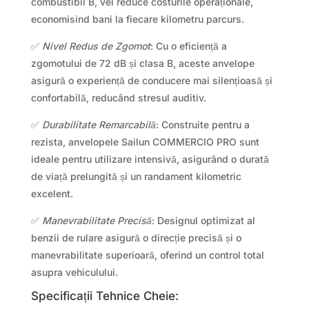
combustibil B, vei reduce costurile operaționale,
economisind bani la fiecare kilometru parcurs.
✅
Nivel Redus de Zgomot
: Cu o eficiență a
zgomotului de 72 dB și clasa B, aceste anvelope
asigură o experiență de conducere mai silențioasă și
confortabilă, reducând stresul auditiv.
✅
Durabilitate Remarcabilă
: Construite pentru a
rezista, anvelopele Sailun COMMERCIO PRO sunt
ideale pentru utilizare intensivă, asigurând o durată
de viață prelungită și un randament kilometric
excelent.
✅
Manevrabilitate Precisă
: Designul optimizat al
benzii de rulare asigură o direcție precisă și o
manevrabilitate superioară, oferind un control total
asupra vehiculului.
Specificații Tehnice Cheie: