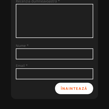
Recenzia dumneavoastră
*
Nume
*
Email
*
ÎNAINTEAZĂ