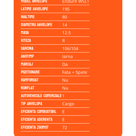
Model anvelope
Endure WSL1
Latime anvelope
195
Inaltime
80
Diametru anvelope
14
Masa
12.5
Viteza
R
Sarcina
106/104
Anotimp
Iarna
Marcaj
Da
Pozitionare
Fata + Spate
Ramforsat
Nu
Runflat
Nu
Autovehicule comerciale
1
Tip anvelopa
Cargo
Eficienta Combustibil
E
Eficienta Aderenta
E
Eficienta Zgomot
72