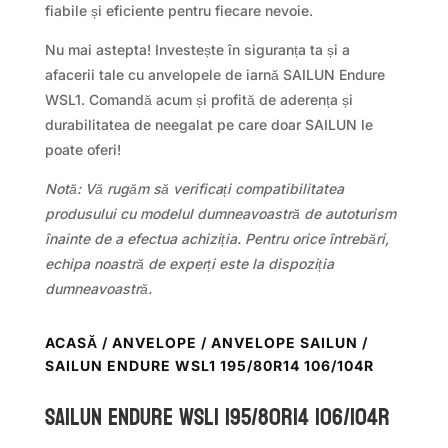
fiabile și eficiente pentru fiecare nevoie.
Nu mai astepta! Investește în siguranța ta și a
afacerii tale cu anvelopele de iarnă SAILUN Endure
WSL1. Comandă acum și profită de aderența și
durabilitatea de neegalat pe care doar SAILUN le
poate oferi!
Notă: Vă rugăm să verificați compatibilitatea
produsului cu modelul dumneavoastră de autoturism
înainte de a efectua achiziția. Pentru orice întrebări,
echipa noastră de experți este la dispoziția
dumneavoastră.
ACASĂ
/
ANVELOPE
/
ANVELOPE SAILUN
/
SAILUN ENDURE WSL1 195/80R14 106/104R
Sailun ENDURE WSL1 195/80R14 106/104R