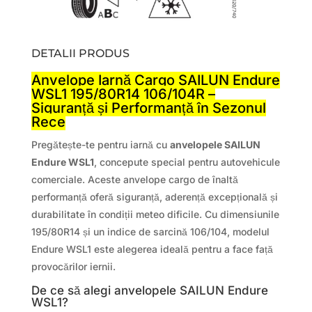
DETALII PRODUS
Anvelope Iarnă Cargo SAILUN Endure
WSL1 195/80R14 106/104R –
Siguranță și Performanță în Sezonul
Rece
Pregătește-te pentru iarnă cu
anvelopele SAILUN
Endure WSL1
, concepute special pentru autovehicule
comerciale. Aceste anvelope cargo de înaltă
performanță oferă siguranță, aderență excepțională și
durabilitate în condiții meteo dificile. Cu dimensiunile
195/80R14 și un indice de sarcină 106/104, modelul
Endure WSL1 este alegerea ideală pentru a face față
provocărilor iernii.
De ce să alegi anvelopele SAILUN Endure
WSL1?