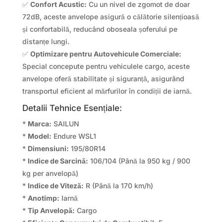
✅
Confort Acustic:
Cu un nivel de zgomot de doar
72dB, aceste anvelope asigură o călătorie silențioasă
și confortabilă, reducând oboseala șoferului pe
distanțe lungi.
✅
Optimizare pentru Autovehicule Comerciale:
Special concepute pentru vehiculele cargo, aceste
anvelope oferă stabilitate și siguranță, asigurând
transportul eficient al mărfurilor în condiții de iarnă.
Detalii Tehnice Esențiale:
*
Marca:
SAILUN
*
Model:
Endure WSL1
*
Dimensiuni:
195/80R14
*
Indice de Sarcină:
106/104 (Până la 950 kg / 900
kg per anvelopă)
*
Indice de Viteză:
R (Până la 170 km/h)
*
Anotimp:
Iarnă
*
Tip Anvelopă:
Cargo