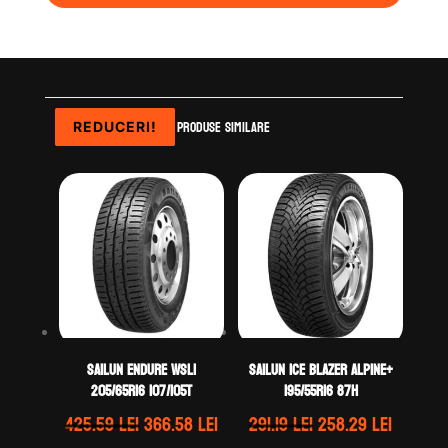
Produse similare
REDUCERI!
REDUCERI!
REDUCERI!
REDUCERI!
Sailun ENDURE WSL1
Sailun ICE BLAZER ALPINE+
205/65R16 107/105T
195/55R16 87H
Prețul
Prețul
Prețul
Prețul
425.59
lei
366.58
lei
291.19
lei
258.29
lei