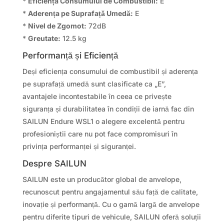
*
Eficiența Consumului de Combustibil:
E
*
Aderența pe Suprafață Umedă:
E
*
Nivel de Zgomot:
72dB
*
Greutate:
12.5 kg
Performanță și Eficiență
Deși eficiența consumului de combustibil și aderența
pe suprafață umedă sunt clasificate ca „E”,
avantajele incontestabile în ceea ce privește
siguranța și durabilitatea în condiții de iarnă fac din
SAILUN Endure WSL1 o alegere excelentă pentru
profesioniștii care nu pot face compromisuri în
privința performanței și siguranței.
Despre SAILUN
SAILUN este un producător global de anvelope,
recunoscut pentru angajamentul său față de calitate,
inovație și performanță. Cu o gamă largă de anvelope
pentru diferite tipuri de vehicule, SAILUN oferă soluții