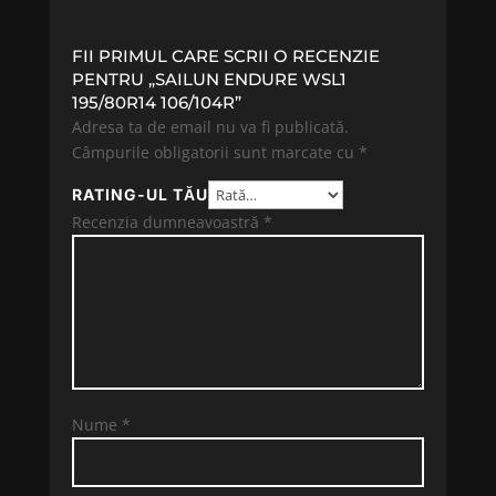
FII PRIMUL CARE SCRII O RECENZIE
PENTRU „SAILUN ENDURE WSL1
195/80R14 106/104R”
Adresa ta de email nu va fi publicată.
Câmpurile obligatorii sunt marcate cu
*
RATING-UL TĂU
Recenzia dumneavoastră
*
Nume
*