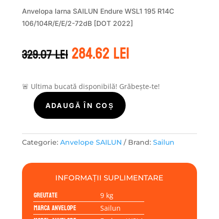
Anvelopa Iarna SAILUN Endure WSL1 195 R14C
106/104R/E/E/2-72dB [DOT 2022]
Prețul
Prețul
284.62
lei
329.07
lei
inițial
curent
a
este:
fost:
284.62 lei.
329.07 lei.
🚨 Ultima bucată disponibilă! Grăbește-te!
ADAUGĂ ÎN COȘ
Cantitate
Sailun
ENDURE
WSL1
Categorie:
Anvelope SAILUN
Brand:
Sailun
195/80R14
106/104R
INFORMAȚII SUPLIMENTARE
Greutate
9 kg
Marca anvelope
Sailun