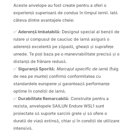
Aceste anvelope au fost create pentru a oferi o
experiență superioară de condus în timpul iernii. Iată
câteva dintre avantajele cheie:
✅
Aderență Imbatabilă:
Designul special al benzii de
rulare și compusul de cauciuc de iarnă asigură o
aderență excelentă pe zăpadă, gheață și suprafețe
umede. Te poți baza pe o manevrabilitate precisă și o
distanță de frânare redusă.
✅
Siguranță Sporită:
Marcajul specific de iarnă
(fulg
de nea pe munte) confirmă conformitatea cu
standardele europene și garantează performanțe
optime în condiții de iarnă.
✅
Durabilitate Remarcabilă:
Construite pentru a
rezista, anvelopele SAILUN Endure WSL1 sunt
proiectate să suporte sarcini grele și să ofere o
durată de viață extinsă, chiar și în condiții de utilizare
intensivă.