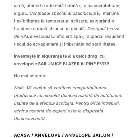
iarnă, oferind o aderență fiabilă și o manevrabilitate
sigură.
Compusul special al cauciucului
își menține
flexibilitatea la temperaturi scăzute, asigurând o
tracțiune optimă chiar și pe gheață.
Designul benzii
de rulare
evacuează eficient apa și zăpada, reducând
riscul de acvaplanare și îmbunătățind stabilitatea.
Investește în siguranța ta și a celor dragi cu
anvelopele SAILUN ICE BLAZER ALPINE EVO1!
Nu mai astepta!
Notă: Vă rugăm să verificați compatibilitatea
produsului cu modelul dumneavoastră de autoturism
înainte de a efectua achiziția. Pentru orice întrebări,
echipa noastră de experți este la dispoziția
dumneavoastră.
ACASĂ
/
ANVELOPE
/
ANVELOPE SAILUN
/