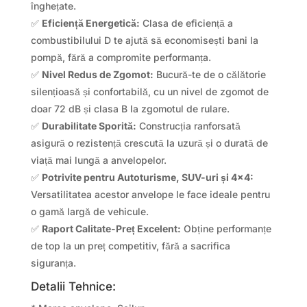
înghețate.
✅
Eficiență Energetică:
Clasa de eficiență a
combustibilului D te ajută să economisești bani la
pompă, fără a compromite performanța.
✅
Nivel Redus de Zgomot:
Bucură-te de o călătorie
silențioasă și confortabilă, cu un nivel de zgomot de
doar 72 dB și clasa B la zgomotul de rulare.
✅
Durabilitate Sporită:
Construcția ranforsată
asigură o rezistență crescută la uzură și o durată de
viață mai lungă a anvelopelor.
✅
Potrivite pentru Autoturisme, SUV-uri și 4×4:
Versatilitatea acestor anvelope le face ideale pentru
o gamă largă de vehicule.
✅
Raport Calitate-Preț Excelent:
Obține performanțe
de top la un preț competitiv, fără a sacrifica
siguranța.
Detalii Tehnice: