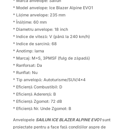
* Marca anvelope: Sailun
* Model anvelope: Ice Blazer Alpine EVO1
* Lățime anvelope: 235 mm
* Înălțime: 60 mm
* Diametru anvelope: 18 inch
* Indice de viteză: V (până la 240 km/h)
* Indice de sarcină: 68
* Anotimp: Iarna
* Marcaj: M+S, 3PMSF (fulg de zăpadă)
* Ranforsat: Da
* Runflat: Nu
* Tip anvelopă: Autoturisme/SUV/4×4
* Eficiență Combustibil: D
* Eficiență Aderență: B
* Eficiență Zgomot: 72 dB
* Eficiență Nr. Unde Zgomot: B
Anvelopele
SAILUN ICE BLAZER ALPINE EVO1
sunt
proiectate pentru a face față condițiilor aspre de