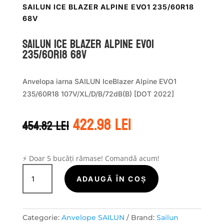
SAILUN ICE BLAZER ALPINE EVO1 235/60R18
68V
Sailun ICE BLAZER ALPINE EVO1
235/60R18 68V
Anvelopa iarna SAILUN IceBlazer Alpine EVO1
235/60R18 107V/XL/D/B/72dB(B) [DOT 2022]
Prețul
Prețul
422.98
lei
454.82
lei
inițial
curent
a
este:
fost:
422.98 lei.
454.82 lei.
⚡ Doar 5 bucăți rămase! Comandă acum!
Cantitate
Sailun
ADAUGĂ ÎN COȘ
ICE
BLAZER
ALPINE
Categorie:
Anvelope SAILUN
Brand:
Sailun