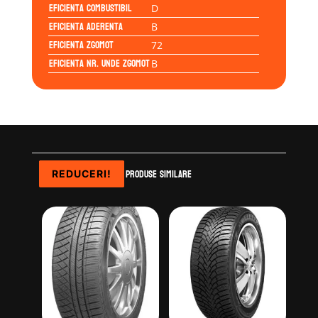
Eficienta Combustibil
D
Eficienta Aderenta
B
Eficienta Zgomot
72
Eficienta Nr. Unde Zgomot
B
Produse similare
REDUCERI!
REDUCERI!
REDUCERI!
REDUCERI!