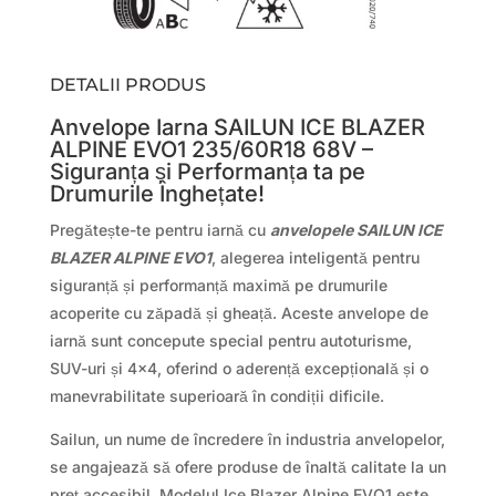
DETALII PRODUS
Anvelope Iarna SAILUN ICE BLAZER
ALPINE EVO1 235/60R18 68V –
Siguranța și Performanța ta pe
Drumurile Înghețate!
Pregătește-te pentru iarnă cu
anvelopele SAILUN ICE
BLAZER ALPINE EVO1
, alegerea inteligentă pentru
siguranță și performanță maximă pe drumurile
acoperite cu zăpadă și gheață. Aceste anvelope de
iarnă sunt concepute special pentru autoturisme,
SUV-uri și 4×4, oferind o aderență excepțională și o
manevrabilitate superioară în condiții dificile.
Sailun, un nume de încredere în industria anvelopelor,
se angajează să ofere produse de înaltă calitate la un
preț accesibil. Modelul Ice Blazer Alpine EVO1 este