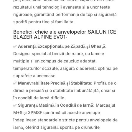
rezultatul unei tehnologii avansate și a unor teste
riguroase, garantând performanțe de top și siguranță
sporită pentru tine și familia ta.
Beneficii cheie ale anvelopelor SAILUN ICE
BLAZER ALPINE EVO1:
✅
Aderență Excepțională pe Zăpadă și Gheață:
Designul special al benzii de rulare, cu lamele
multiple și un compus de cauciuc adaptat
temperaturilor scăzute, asigură o aderență optimă pe
suprafețe alunecoase.
✅
Manevrabilitate Precisă și Stabilitate:
Profită de o
direcție precisă și o stabilitate îmbunătățită, chiar și
în condiții de iarnă dificile.
✅
Siguranță Maximă în Condiții de Iarnă:
Marcaajul
M+S și 3PMSF confirmă că aceste anvelope
îndeplinesc standardele stricte pentru anvelopele de
iarnă, oferind siguranță sporită pe drumurile