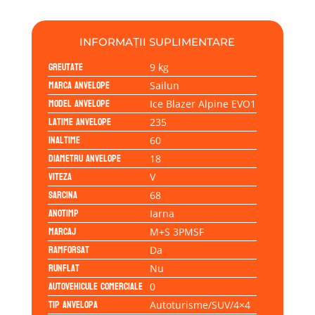
EVO1
235/60R18
68V
INFORMAȚII SUPLIMENTARE
Greutate
9 kg
Marca anvelope
Sailun
Model anvelope
Ice Blazer Alpine EVO1
Latime anvelope
235
Inaltime
60
Diametru anvelope
18
Viteza
V
Sarcina
68
Anotimp
Iarna
Marcaj
M+S 3PMSF
Ramforsat
Da
Runflat
Nu
Autovehicule comerciale
0
Tip anvelopa
Autoturisme/SUV/4×4