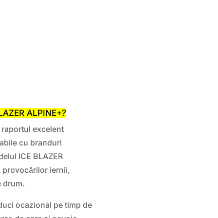
 BLAZER ALPINE+?
raportul excelent
abile cu branduri
odelul ICE BLAZER
provocărilor iernii,
pe drum.
duci ocazional pe timp de