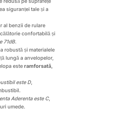
e redusă pe suprafețe
a siguranței tale și a
 al benzii de rulare
ălătorie confortabilă și
de 71dB
.
a robustă și materialele
ață lungă a anvelopelor,
elopa este
ramforsată
,
ustibil este D
,
bustibil.
ienta Aderenta este C
,
uri umede.