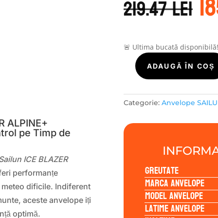
1
in
219.47
lei
a
f
21
🚨 Ultima bucată disponibilă
Cantitate
ADAUGĂ ÎN COȘ
Sailun
ICE
S
BLAZER
Categorie:
Anvelope SAIL
ALPINE+
165/60R14
ER ALPINE+
trol pe Timp de
79T
INFORMA
 Sailun ICE BLAZER
Greutate
feri performanțe
Marca anvelope
meteo dificile. Indiferent
Model anvelope
unte, aceste anvelope iți
Latime anvelope
ență optimă.