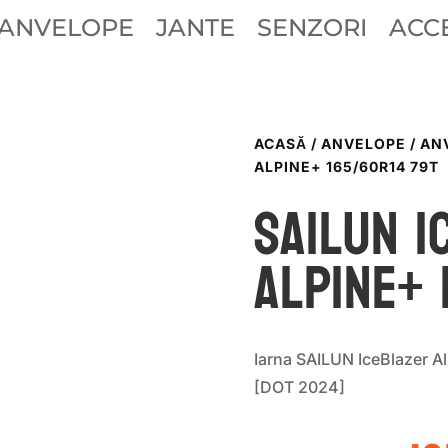
ANVELOPE
JANTE
SENZORI
ACCE
ACASĂ
/
ANVELOPE
/
AN
ALPINE+ 165/60R14 79T
Sailun I
ALPINE+ 
Iarna SAILUN IceBlazer 
[DOT 2024]
P