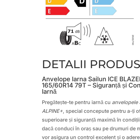
DETALII PRODU
Anvelope Iarna Sailun ICE BLAZ
165/60R14 79T – Siguranță și Con
Iarnă
Pregătește-te pentru iarnă cu
anvelopele
ALPINE+
, special concepute pentru a-ți o
superioare și siguranță maximă în condiții 
dacă conduci în oraș sau pe drumuri de m
vor asigura un control excelent și o ader