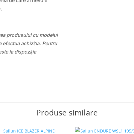
erea de care ai nevoie
e.
atea produsului cu modelul
 efectua achiziția. Pentru
este la dispoziția
Produse similare