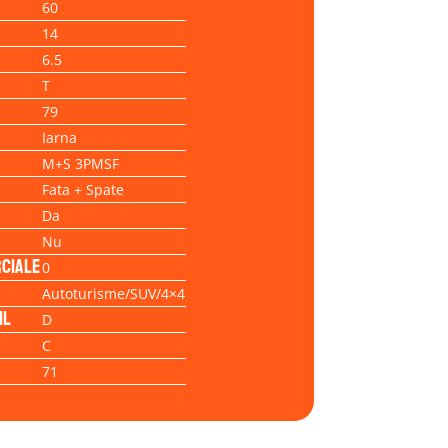
60
14
6.5
T
79
Iarna
M+S 3PMSF
Fata + Spate
Da
Nu
ciale
0
Autoturisme/SUV/4×4
il
D
C
71