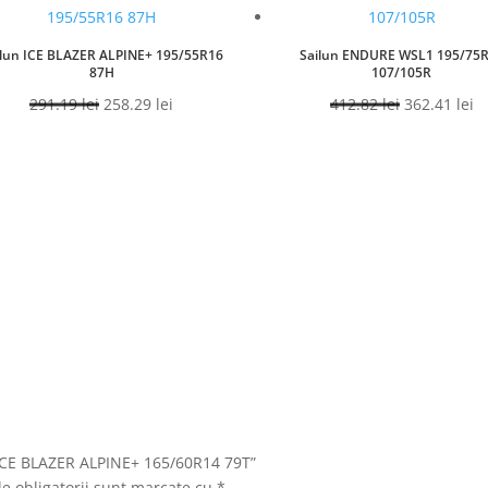
ilun ICE BLAZER ALPINE+ 195/55R16
Sailun ENDURE WSL1 195/75
87H
107/105R
Prețul
Prețul
Prețul
Pr
291.19
lei
258.29
lei
412.82
lei
362.41
lei
inițial
curent
inițial
c
a
este:
a
es
fost:
258.29 lei.
fost:
36
291.19 lei.
412.82 lei.
n ICE BLAZER ALPINE+ 165/60R14 79T”
e obligatorii sunt marcate cu
*