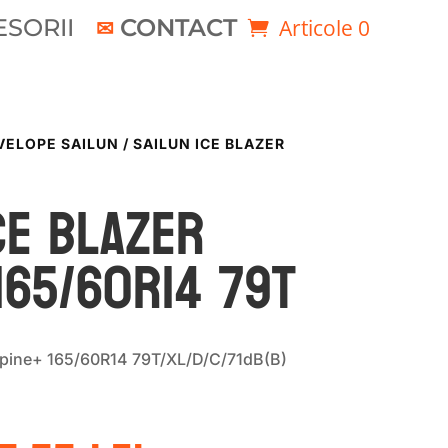
SORII
CONTACT
Articole 0
VELOPE SAILUN
/ SAILUN ICE BLAZER
CE BLAZER
165/60R14 79T
Alpine+ 165/60R14 79T/XL/D/C/71dB(B)
rețul
Prețul