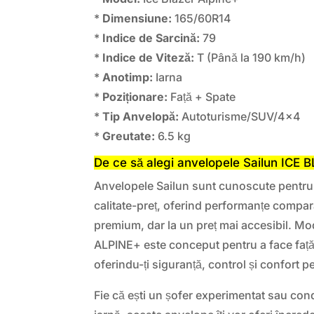
*
Dimensiune:
165/60R14
*
Indice de Sarcină:
79
*
Indice de Viteză:
T (Până la 190 km/h)
*
Anotimp:
Iarna
*
Poziționare:
Față + Spate
*
Tip Anvelopă:
Autoturisme/SUV/4×4
*
Greutate:
6.5 kg
De ce să alegi anvelopele Sailun ICE
Anvelopele Sailun sunt cunoscute pentru 
calitate-preț, oferind performanțe compar
premium, dar la un preț mai accesibil. M
ALPINE+ este conceput pentru a face față 
oferindu-ți siguranță, control și confort 
Fie că ești un șofer experimentat sau con