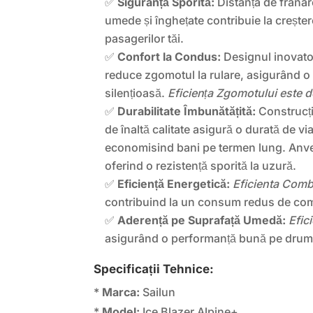
✅
Siguranță Sporită:
Distanța de frânar
umede și înghețate contribuie la creștere
pasagerilor tăi.
✅
Confort la Condus:
Designul inovator
reduce zgomotul la rulare, asigurând o c
silențioasă.
Eficiența Zgomotului este 
✅
Durabilitate Îmbunătățită:
Construcți
de înaltă calitate asigură o durată de vi
economisind bani pe termen lung. Anv
oferind o rezistență sporită la uzură.
✅
Eficiență Energetică:
Eficienta Comb
contribuind la un consum redus de com
✅
Aderență pe Suprafață Umedă:
Efic
asigurând o performanță bună pe drum
Specificații Tehnice:
*
Marca:
Sailun
*
Model:
Ice Blazer Alpine+