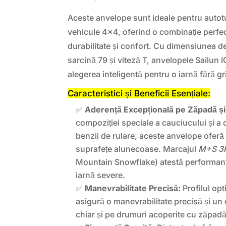
Aceste anvelope sunt ideale pentru autot
vehicule 4×4, oferind o combinație perfec
durabilitate și confort. Cu dimensiunea d
sarcină 79 și viteză T, anvelopele Sailu
alegerea inteligentă pentru o iarnă fără gri
Caracteristici și Beneficii Esențiale:
✅
Aderență Excepțională pe Zăpadă și
compoziției speciale a cauciucului și a 
benzii de rulare, aceste anvelope oferă
suprafețe alunecoase. Marcajul
M+S 3
Mountain Snowflake) atestă performanța
iarnă severe.
✅
Manevrabilitate Precisă:
Profilul opt
asigură o manevrabilitate precisă și un c
chiar și pe drumuri acoperite cu zăpad