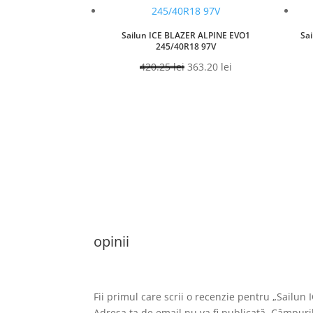
Sailun ICE BLAZER ALPINE EVO1
Sa
245/40R18 97V
Prețul
Prețul
420.25
lei
363.20
lei
inițial
curent
a
este:
fost:
363.20 lei.
420.25 lei.
opinii
Fii primul care scrii o recenzie pentru „Sailu
Adresa ta de email nu va fi publicată.
Câmpuril