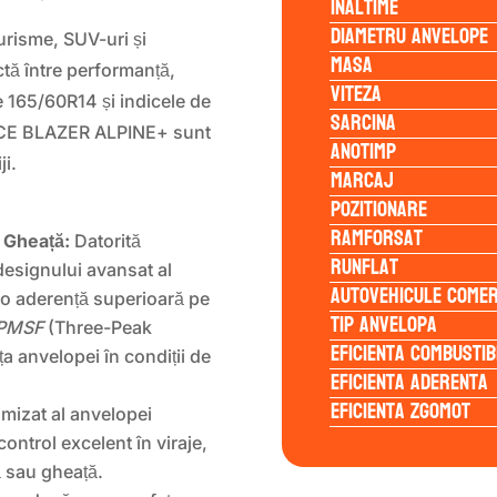
Inaltime
Diametru anvelope
urisme, SUV-uri și
Masa
tă între performanță,
Viteza
e 165/60R14 și indicele de
Sarcina
n ICE BLAZER ALPINE+ sunt
Anotimp
ji.
Marcaj
Pozitionare
Ramforsat
 Gheață:
Datorită
Runflat
designului avansat al
Autovehicule comer
 o aderență superioară pe
Tip anvelopa
PMSF
(Three-Peak
Eficienta Combustib
 anvelopei în condiții de
Eficienta Aderenta
Eficienta Zgomot
imizat al anvelopei
ontrol excelent în viraje,
ă sau gheață.