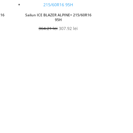
R16
Sailun ICE BLAZER ALPINE+ 215/60R16
95H
ețul
Prețul
Prețul
364.21
lei
307.92
lei
urent
inițial
curent
te:
a
este:
2.41 lei.
fost:
307.92 lei.
364.21 lei.