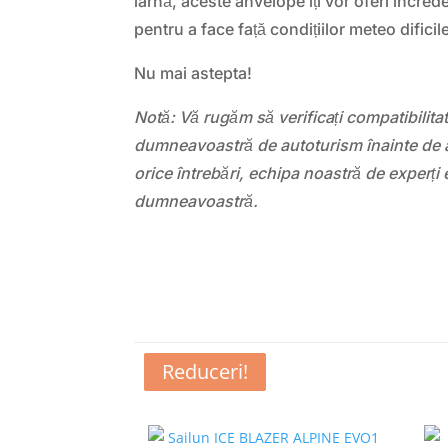
iarnă, aceste anvelope îți vor oferi încred
pentru a face față condițiilor meteo dificil
Nu mai astepta!
Notă: Vă rugăm să verificați compatibilit
dumneavoastră de autoturism înainte de a
orice întrebări, echipa noastră de experți 
dumneavoastră.
Reduceri!
Reduceri!
Reduceri!
Reduceri!