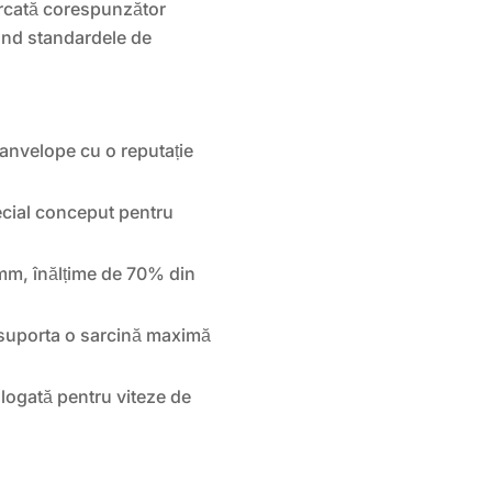
rcată corespunzător
ctând standardele de
anvelope cu o reputație
cial conceput pentru
mm, înălțime de 70% din
suporta o sarcină maximă
logată pentru viteze de