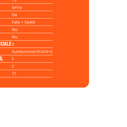
Iarna
Da
Fata + Spate
Nu
Nu
ciale
0
Autoturisme/SUV/4×4
il
F
C
71