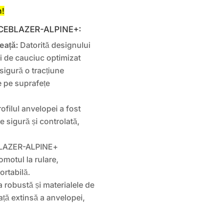
n!
n ICEBLAZER-ALPINE+:
eață:
Datorită designului
ui de cauciuc optimizat
sigură o tracțiune
e pe suprafețe
ofilul anvelopei a fost
e sigură și controlată,
BLAZER-ALPINE+
omotul la rulare,
rtabilă.
 robustă și materialele de
iață extinsă a anvelopei,