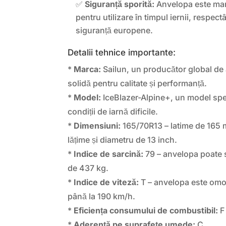
✅
Siguranță sporită:
Anvelopa este ma
pentru utilizare în timpul iernii, respe
siguranță europene.
Detalii tehnice importante:
*
Marca:
Sailun, un producător global de 
solidă pentru calitate și performanță.
*
Model:
IceBlazer-Alpine+, un model spe
condiții de iarnă dificile.
*
Dimensiuni:
165/70R13 – latime de 165 
lățime și diametru de 13 inch.
*
Indice de sarcină:
79 – anvelopa poate 
de 437 kg.
*
Indice de viteză:
T – anvelopa este omo
până la 190 km/h.
*
Eficiența consumului de combustibil:
F
*
Aderență pe suprafețe umede:
C