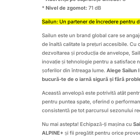
*
Nivel de zgomot:
71 dB
Sailun: Un partener de încredere pentru d
Sailun este un brand global care se anga
de înaltă calitate la prețuri accesibile. Cu
dezvoltarea și producția de anvelope, Sai
inovație și tehnologie pentru a satisface 
șoferilor din întreaga lume.
Alege Sailun
bucură-te de o iarnă sigură și fără prob
Această anvelopă este potrivită atât pentr
pentru puntea spate, oferind o performanț
consistentă pe tot parcursul sezonului re
Nu mai astepta! Echipază-ți mașina cu
Sa
ALPINE+
și fii pregătit pentru orice prov