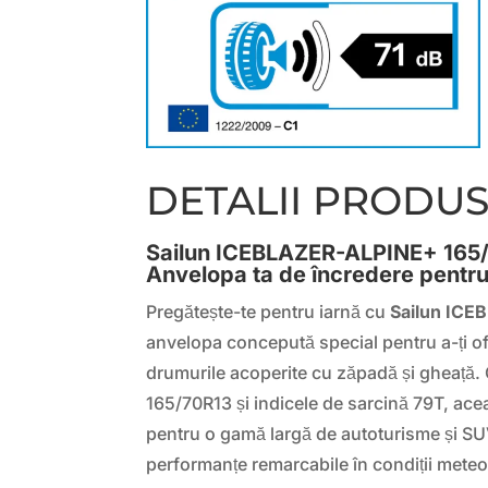
DETALII PRODU
Sailun ICEBLAZER-ALPINE+ 165
Anvelopa ta de încredere pentru
Pregătește-te pentru iarnă cu
Sailun IC
anvelopa concepută special pentru a-ți ofe
drumurile acoperite cu zăpadă și gheață.
165/70R13 și indicele de sarcină 79T, ace
pentru o gamă largă de autoturisme și SU
performanțe remarcabile în condiții meteor