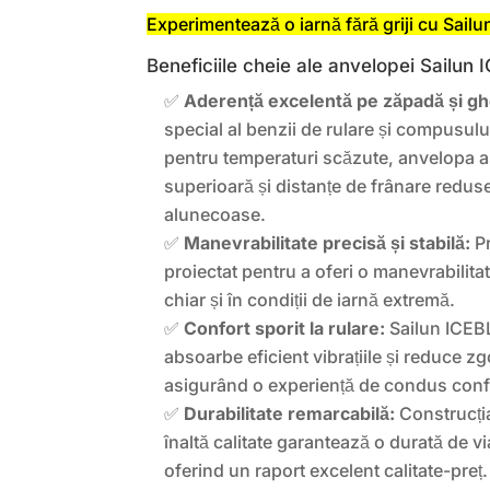
Experimentează o iarnă fără griji cu Sailu
Beneficiile cheie ale anvelopei Sailu
✅
Aderență excelentă pe zăpadă și gh
special al benzii de rulare și compusul
pentru temperaturi scăzute, anvelopa a
superioară și distanțe de frânare redus
alunecoase.
✅
Manevrabilitate precisă și stabilă:
Pr
proiectat pentru a oferi o manevrabilitat
chiar și în condiții de iarnă extremă.
✅
Confort sporit la rulare:
Sailun ICE
absoarbe eficient vibrațiile și reduce zg
asigurând o experiență de condus confo
✅
Durabilitate remarcabilă:
Construcția
înaltă calitate garantează o durată de v
oferind un raport excelent calitate-preț.