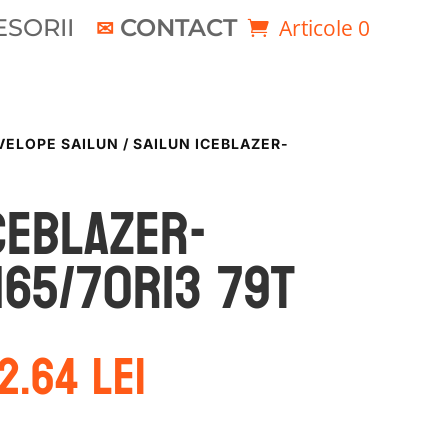
SORII
CONTACT
Articole 0
VELOPE SAILUN
/ SAILUN ICEBLAZER-
CEBLAZER-
165/70R13 79T
rețul
Prețul
62.64
lei
ițial
curent
este:
ost:
162.64 lei.
4.88 lei.