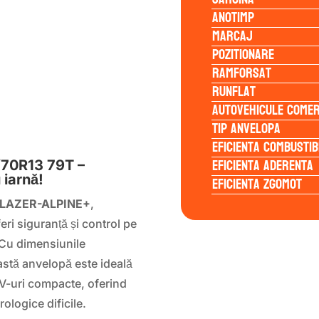
Anotimp
Marcaj
Pozitionare
Ramforsat
Runflat
Autovehicule comer
S
Tip anvelopa
Eficienta Combustib
Eficienta Aderenta
/70R13 79T –
 iarnă!
Eficienta Zgomot
EBLAZER-ALPINE+
,
ri siguranță și control pe
 Cu dimensiunile
astă anvelopă este ideală
V-uri compacte, oferind
ologice dificile.