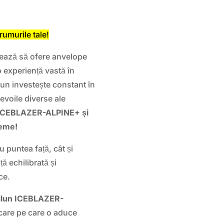
rumurile tale!
jează să ofere anvelope
 o experiență vastă în
lun investește constant în
nevoile diverse ale
 ICEBLAZER-ALPINE+ și
leme!
u puntea față, cât și
ă echilibrată și
ce.
ilun ICEBLAZER-
ocare pe care o aduce