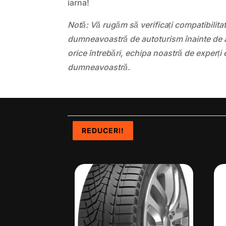
iarna!
Notă: Vă rugăm să verificați compatibilit
dumneavoastră de autoturism înainte de a
orice întrebări, echipa noastră de experți 
dumneavoastră.
REDUCERI!
REDUCERI!
REDUCERI!
REDUCERI!