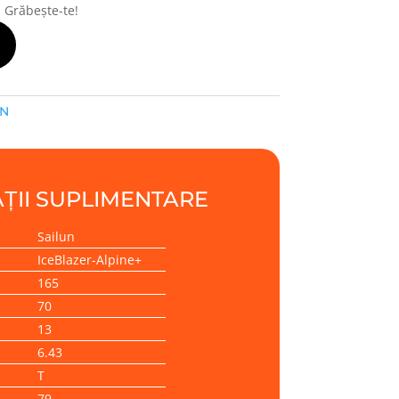
! Grăbește-te!
UN
ȚII SUPLIMENTARE
Sailun
IceBlazer-Alpine+
165
70
13
6.43
T
79