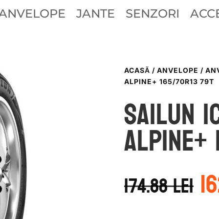
ANVELOPE
JANTE
SENZORI
ACCE
ACASĂ
/
ANVELOPE
/
AN
ALPINE+ 165/70R13 79T
Sailun I
ALPINE+ 
P
1
in
174.88
lei
a
f
17