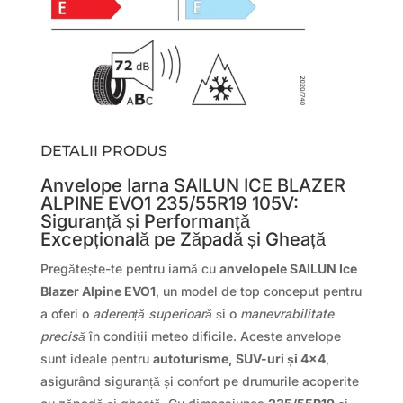
DETALII PRODUS
Anvelope Iarna SAILUN ICE BLAZER
ALPINE EVO1 235/55R19 105V:
Siguranță și Performanță
Excepțională pe Zăpadă și Gheață
Pregătește-te pentru iarnă cu
anvelopele SAILUN Ice
Blazer Alpine EVO1
, un model de top conceput pentru
a oferi o
aderență superioară
și o
manevrabilitate
precisă
în condiții meteo dificile. Aceste anvelope
sunt ideale pentru
autoturisme, SUV-uri și 4×4
,
asigurând siguranță și confort pe drumurile acoperite