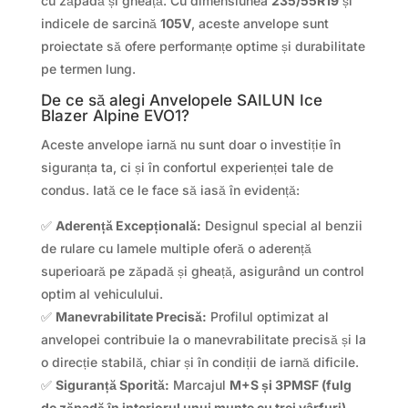
cu zăpadă și gheață. Cu dimensiunea
235/55R19
și
indicele de sarcină
105V
, aceste anvelope sunt
proiectate să ofere performanțe optime și durabilitate
pe termen lung.
De ce să alegi Anvelopele SAILUN Ice
Blazer Alpine EVO1?
Aceste anvelope iarnă nu sunt doar o investiție în
siguranța ta, ci și în confortul experienței tale de
condus. Iată ce le face să iasă în evidență:
✅
Aderență Excepțională:
Designul special al benzii
de rulare cu lamele multiple oferă o aderență
superioară pe zăpadă și gheață, asigurând un control
optim al vehiculului.
✅
Manevrabilitate Precisă:
Profilul optimizat al
anvelopei contribuie la o manevrabilitate precisă și la
o direcție stabilă, chiar și în condiții de iarnă dificile.
✅
Siguranță Sporită:
Marcajul
M+S și 3PMSF (fulg
de zăpadă în interiorul unui munte cu trei vârfuri)