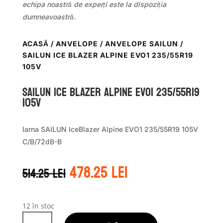
echipa noastră de experți este la dispoziția
dumneavoastră.
ACASĂ
/
ANVELOPE
/
ANVELOPE SAILUN
/
SAILUN ICE BLAZER ALPINE EVO1 235/55R19
105V
Sailun ICE BLAZER ALPINE EVO1 235/55R19
105V
Iarna SAILUN IceBlazer Alpine EVO1 235/55R19 105V
C/B/72dB-B
Prețul
Prețul
478.25
lei
514.25
lei
inițial
curent
a
este:
fost:
478.25 lei.
514.25 lei.
12 în stoc
Cantitate