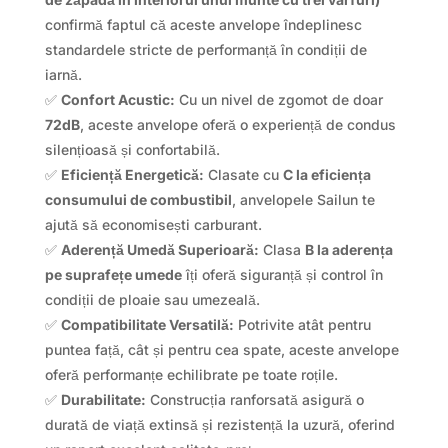
confirmă faptul că aceste anvelope îndeplinesc
standardele stricte de performanță în condiții de
iarnă.
✅
Confort Acustic:
Cu un nivel de zgomot de doar
72dB
, aceste anvelope oferă o experiență de condus
silențioasă și confortabilă.
✅
Eficiență Energetică:
Clasate cu
C la eficiența
consumului de combustibil
, anvelopele Sailun te
ajută să economisești carburant.
✅
Aderență Umedă Superioară:
Clasa
B la aderența
pe suprafețe umede
îți oferă siguranță și control în
condiții de ploaie sau umezeală.
✅
Compatibilitate Versatilă:
Potrivite atât pentru
puntea față, cât și pentru cea spate, aceste anvelope
oferă performanțe echilibrate pe toate roțile.
✅
Durabilitate:
Construcția ranforsată asigură o
durată de viață extinsă și rezistență la uzură, oferind