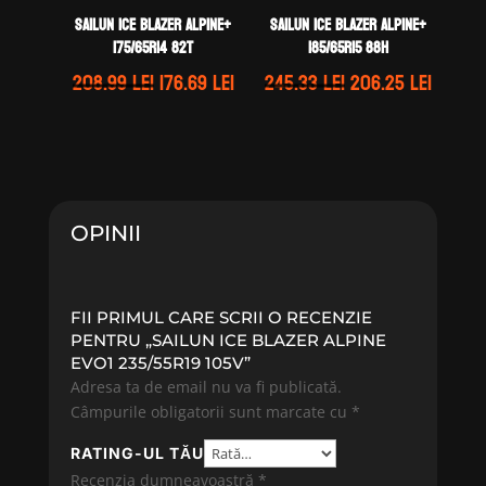
Sailun ICE BLAZER ALPINE+
Sailun ICE BLAZER ALPINE+
175/65R14 82T
185/65R15 88H
Prețul
Prețul
Prețul
Prețul
208.99
lei
176.69
lei
245.33
lei
206.25
lei
inițial
curent
inițial
curen
a
este:
a
este:
fost:
176.69 lei.
fost:
206.25 
208.99 lei.
245.33 lei.
OPINII
FII PRIMUL CARE SCRII O RECENZIE
PENTRU „SAILUN ICE BLAZER ALPINE
EVO1 235/55R19 105V”
Adresa ta de email nu va fi publicată.
Câmpurile obligatorii sunt marcate cu
*
RATING-UL TĂU
Recenzia dumneavoastră
*