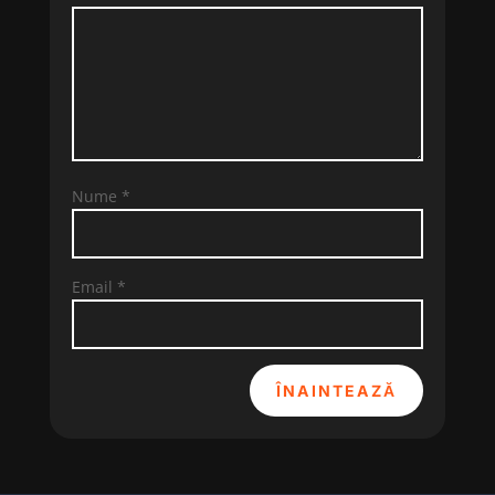
Nume
*
Email
*
ÎNAINTEAZĂ