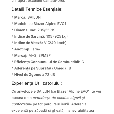
un raport excelent calitate-preț.
Detalii Tehnice Esențiale:
*
Marca:
SAILUN
*
Model:
Ice Blazer Alpine EVO1
*
Dimensiune:
235/55R19
*
Indice de Sarcină:
105 (925 kg)
*
Indice de Viteză:
V (240 km/h)
*
Anotimp:
Iarnă
*
Marcaj:
M+S, 3PMSF
*
Eficiența Consumului de Combustibil:
C
*
Aderența pe Suprafață Umedă:
B
*
Nivel de Zgomot:
72 dB
Experiența Utilizatorului:
Cu anvelopele SAILUN Ice Blazer Alpine EVO1, te vei
bucura de o
experiență de condus sigură și
confortabilă
pe tot parcursul iernii. Aderența
excelentă pe zăpadă și gheață, manevrabilitatea