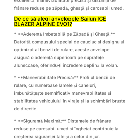
excelentă, manevrabilitate precisă și distanțe de
frânare reduse pe zăpadă, gheață și carosabil umed.
De ce să alegi anvelopele Sailun ICE
BLAZER ALPINE EVO1?
* **Aderență Imbatabilă pe Zăpadă și Gheață:**
Datorită compusului special de cauciuc și designului
optimizat al benzii de rulare, aceste anvelope
asigură o aderență superioară pe suprafețe
alunecoase, oferindu-ți încredere deplină la volan.
* **Manevrabilitate Precisă:** Profilul benzii de
rulare, cu numeroase lamele și caneluri,
îmbunătățește semnificativ manevrabilitatea și
stabilitatea vehiculului în viraje și la schimbări bruște
de direcție.
* **Siguranță Maximă:** Distanțele de frânare
reduse pe carosabil umed și înghețat contribuie la
creșterea siguranței tale și a celor din jur.