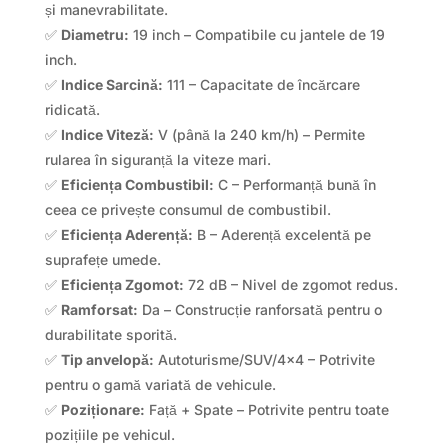
și manevrabilitate.
✅
Diametru:
19 inch – Compatibile cu jantele de 19
inch.
✅
Indice Sarcină:
111 – Capacitate de încărcare
ridicată.
✅
Indice Viteză:
V (până la 240 km/h) – Permite
rularea în siguranță la viteze mari.
✅
Eficiența Combustibil:
C – Performanță bună în
ceea ce privește consumul de combustibil.
✅
Eficiența Aderență:
B – Aderență excelentă pe
suprafețe umede.
✅
Eficiența Zgomot:
72 dB – Nivel de zgomot redus.
✅
Ramforsat:
Da – Construcție ranforsată pentru o
durabilitate sporită.
✅
Tip anvelopă:
Autoturisme/SUV/4×4 – Potrivite
pentru o gamă variată de vehicule.
✅
Poziționare:
Față + Spate – Potrivite pentru toate
pozițiile pe vehicul.