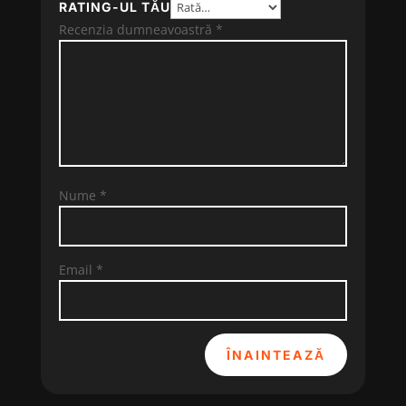
RATING-UL TĂU
Recenzia dumneavoastră
*
Nume
*
Email
*
ÎNAINTEAZĂ