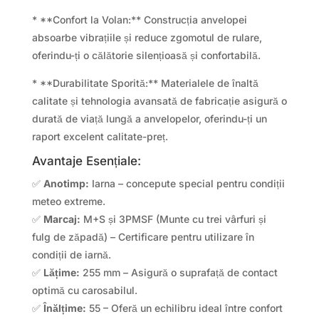
* **Confort la Volan:** Construcția anvelopei
absoarbe vibrațiile și reduce zgomotul de rulare,
oferindu-ți o călătorie silențioasă și confortabilă.
* **Durabilitate Sporită:** Materialele de înaltă
calitate și tehnologia avansată de fabricație asigură o
durată de viață lungă a anvelopelor, oferindu-ți un
raport excelent calitate-preț.
Avantaje Esențiale:
✅
Anotimp:
Iarna – concepute special pentru condiții
meteo extreme.
✅
Marcaj:
M+S și 3PMSF (Munte cu trei vârfuri și
fulg de zăpadă) – Certificare pentru utilizare în
condiții de iarnă.
✅
Lățime:
255 mm – Asigură o suprafață de contact
optimă cu carosabilul.
✅
Înălțime:
55 – Oferă un echilibru ideal între confort