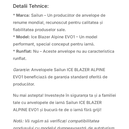
Detalii Tehnice:
*
Marca:
Sailun – Un producător de anvelope de
renume mondial, recunoscut pentru calitatea și
fiabilitatea produselor sale.
*
Model:
Ice Blazer Alpine EVO1 – Un model
performant, special conceput pentru iarnă.
*
Runflat:
Nu – Aceste anvelope nu au caracteristica
runflat.
Garanție:
Anvelopele Sailun ICE BLAZER ALPINE
EVO1 beneficiază de garanția standard oferită de
producător.
Nu mai astepta! Investește în siguranța ta și a familiei
tale cu anvelopele de iarnă Sailun ICE BLAZER
ALPINE EVO1 și bucură-te de o iarnă fără griji!
Notă: Vă rugăm să verificați compatibilitatea
produsului cu modelul dumneavoastră de autoturism