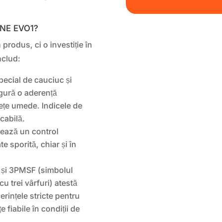
INE EVO1?
rodus, ci o investiție în
includ:
cial de cauciuc și
igură o aderență
ețe umede. Indicele de
cabilă.
ează un control
te sporită, chiar și în
și 3PMSF (simbolul
cu trei vârfuri) atestă
rințele stricte pentru
 fiabile în condiții de