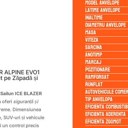
Model anvelope
Latime anvelope
Inaltime
Diametru anvelope
Masa
Viteza
Sarcina
Anotimp
S
Marcaj
Pozitionare
ER ALPINE EVO1
Ramforsat
t pe Zăpadă și
Runflat
Autovehicule comer
 Sailun ICE BLAZER
Tip anvelopa
a oferi
siguranță și
Eficienta Combustib
xtreme. Dimensiunea
Eficienta Aderenta
, SUV-uri și vehicule
Eficienta Zgomot
 un control precis