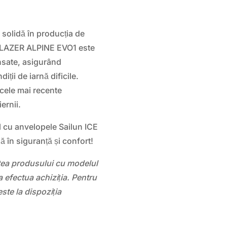
 solidă în producția de
 BLAZER ALPINE EVO1 este
ansate, asigurând
iții de iarnă dificile.
cele mai recente
ernii.
l cu anvelopele Sailun ICE
 în siguranță și confort!
atea produsului cu modelul
 efectua achiziția. Pentru
este la dispoziția