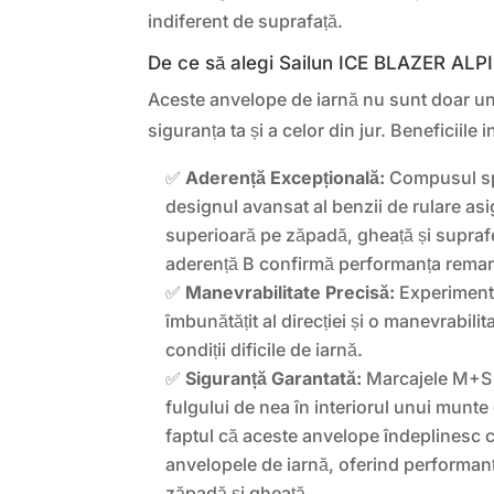
indiferent de suprafață.
De ce să alegi Sailun ICE BLAZER ALP
Aceste anvelope de iarnă nu sunt doar un p
siguranța ta și a celor din jur. Beneficiile 
✅
Aderență Excepțională:
Compusul spe
designul avansat al benzii de rulare as
superioară pe zăpadă, gheață și supraf
aderență B confirmă performanța remar
✅
Manevrabilitate Precisă:
Experiment
îmbunătățit al direcției și o manevrabilita
condiții dificile de iarnă.
✅
Siguranță Garantată:
Marcajele M+S 
fulgului de nea în interiorul unui munte 
faptul că aceste anvelope îndeplinesc ce
anvelopele de iarnă, oferind performanțe
zăpadă și gheață.