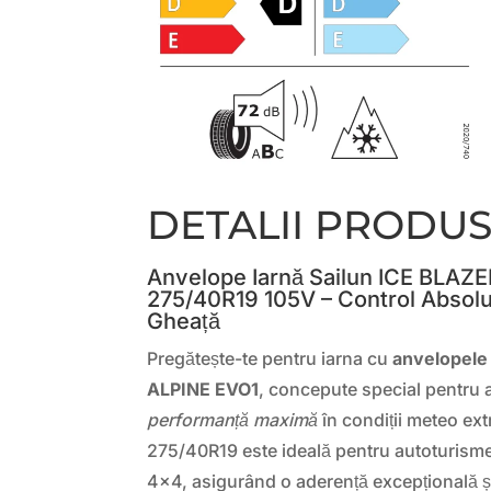
DETALII PRODU
Anvelope Iarnă Sailun ICE BLAZ
275/40R19 105V – Control Absolu
Gheață
Pregătește-te pentru iarna cu
anvelopele
ALPINE EVO1
, concepute special pentru 
performanță maximă
în condiții meteo e
275/40R19 este ideală pentru autoturisme
4×4, asigurând o aderență excepțională și