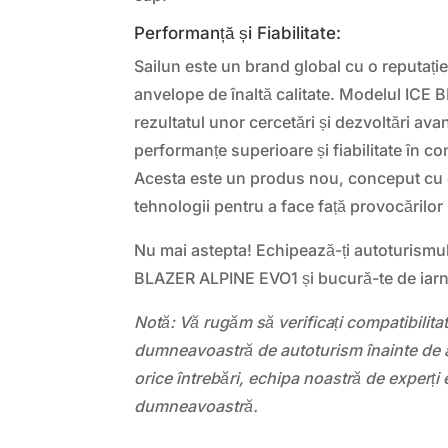
Performanță și Fiabilitate:
Sailun este un brand global cu o reputație
anvelope de înaltă calitate. Modelul ICE
rezultatul unor cercetări și dezvoltări av
performanțe superioare și fiabilitate în cond
Acesta este un produs nou, conceput cu 
tehnologii pentru a face față provocărilor i
Nu mai astepta! Echipează-ți autoturismu
BLAZER ALPINE EVO1 și bucură-te de iarnă
Notă: Vă rugăm să verificați compatibilit
dumneavoastră de autoturism înainte de a
orice întrebări, echipa noastră de experți 
dumneavoastră.