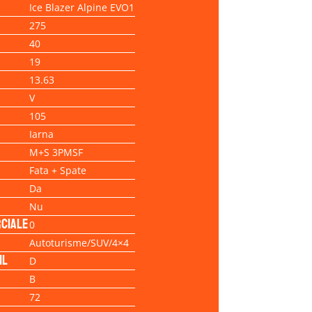
Ice Blazer Alpine EVO1
275
40
19
13.63
V
105
Iarna
M+S 3PMSF
Fata + Spate
Da
Nu
ciale
0
Autoturisme/SUV/4×4
il
D
B
72