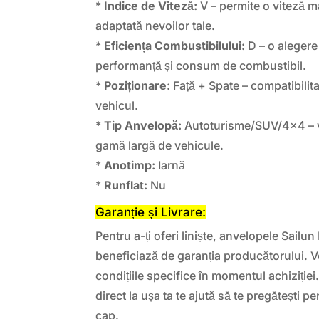
*
Indice de Viteză:
V – permite o viteză m
adaptată nevoilor tale.
*
Eficiența Combustibilului:
D – o alegere 
performanță și consum de combustibil.
*
Poziționare:
Față + Spate – compatibilitat
vehicul.
*
Tip Anvelopă:
Autoturisme/SUV/4×4 – ve
gamă largă de vehicule.
*
Anotimp:
Iarnă
*
Runflat:
Nu
Garanție și Livrare:
Pentru a-ți oferi liniște, anvelopele Sai
beneficiază de garanția producătorului. Ve
condițiile specifice în momentul achiziției
direct la ușa ta te ajută să te pregătești p
cap.