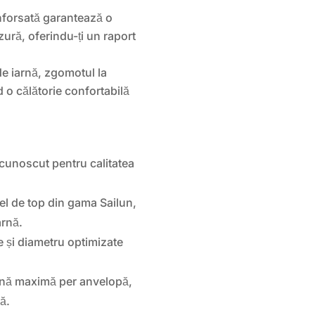
nforsată garantează o
uzură, oferindu-ți un raport
 de iarnă, zgomotul la
 o călătorie confortabilă
cunoscut pentru calitatea
el de top din gama Sailun,
arnă.
e și diametru optimizate
ină maximă per anvelopă,
ă.