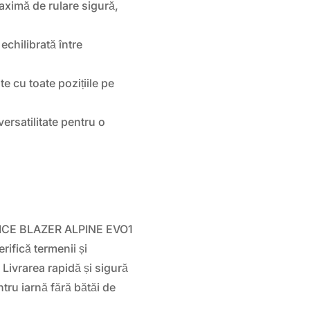
aximă de rulare sigură,
echilibrată între
e cu toate pozițiile pe
rsatilitate pentru o
lun ICE BLAZER ALPINE EVO1
rifică termenii și
. Livrarea rapidă și sigură
entru iarnă fără bătăi de