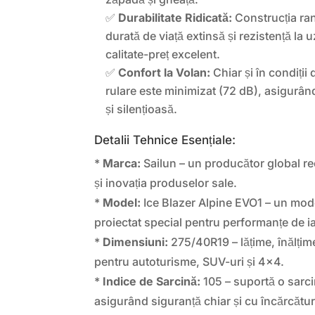
✅
Durabilitate Ridicată:
Construcția ra
durată de viață extinsă și rezistență la 
calitate-preț excelent.
✅
Confort la Volan:
Chiar și în condiții
rulare este minimizat (72 dB), asigurând
și silențioasă.
Detalii Tehnice Esențiale:
*
Marca:
Sailun – un producător global re
și inovația produselor sale.
*
Model:
Ice Blazer Alpine EVO1 – un mod
proiectat special pentru performanțe de i
*
Dimensiuni:
275/40R19 – lățime, înălțim
pentru autoturisme, SUV-uri și 4×4.
*
Indice de Sarcină:
105 – suportă o sarc
asigurând siguranță chiar și cu încărcătur