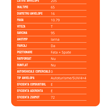
Latime anvelope
205
Inaltime
65
Diametru anvelope
16
Masa
10.79
Viteza
T
Sarcina
95
Anotimp
Iarna
Marcaj
Da
Pozitionare
Fata + Spate
Ramforsat
Nu
Runflat
Nu
Autovehicule comerciale
0
Tip anvelopa
Autoturisme/SUV/4×4
Eficienta Combustibil
E
Eficienta Aderenta
E
Eficienta Zgomot
72