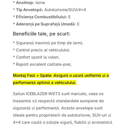
*
Anotimp:
Iarna
*
Tip Anvelopă:
Autoturisme/SUV/4×4
*
Eficiența Combustibilului:
E
*
Aderență pe Suprafață Umedă:
E
Beneficiile tale, pe scurt:
* Siguranță maximă pe timp de iarnă.
* Control precis al vehiculului.
* Confort sporit la volan.
* Raport excelent calitate-preț.
Montaj Față + Spate: Asigură o uzură uniformă și o
performanță optimă a vehiculului.
Sailun ICEBLAZER-WST3 sunt marcate, ceea ce
înseamnă că respectă standardele europene de
siguranță și performanță. Aceste anvelope sunt
ideale pentru proprietarii de autoturisme, SUV-uri și
4×4 care caută o soluție sigură, fiabilă și economică