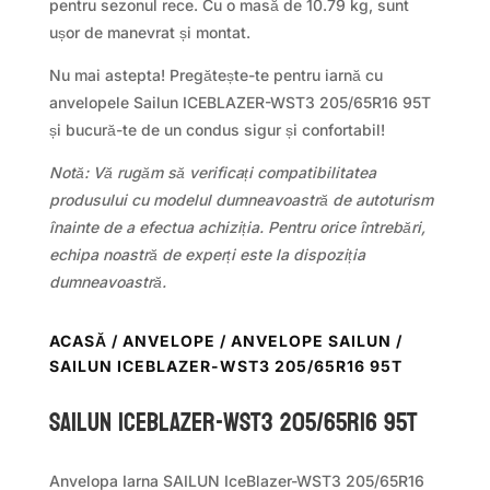
pentru sezonul rece. Cu o masă de 10.79 kg, sunt
ușor de manevrat și montat.
Nu mai astepta! Pregătește-te pentru iarnă cu
anvelopele Sailun ICEBLAZER-WST3 205/65R16 95T
și bucură-te de un condus sigur și confortabil!
Notă: Vă rugăm să verificați compatibilitatea
produsului cu modelul dumneavoastră de autoturism
înainte de a efectua achiziția. Pentru orice întrebări,
echipa noastră de experți este la dispoziția
dumneavoastră.
ACASĂ
/
ANVELOPE
/
ANVELOPE SAILUN
/
SAILUN ICEBLAZER-WST3 205/65R16 95T
Sailun ICEBLAZER-WST3 205/65R16 95T
Anvelopa Iarna SAILUN IceBlazer-WST3 205/65R16