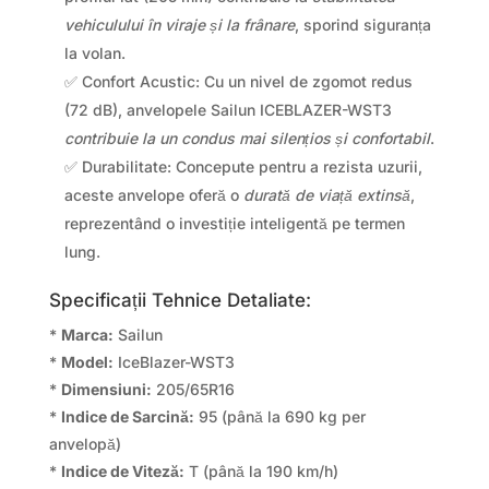
vehiculului în viraje și la frânare
, sporind siguranța
la volan.
✅ Confort Acustic: Cu un nivel de zgomot redus
(72 dB), anvelopele Sailun ICEBLAZER-WST3
contribuie la un condus mai silențios și confortabil
.
✅ Durabilitate: Concepute pentru a rezista uzurii,
aceste anvelope oferă o
durată de viață extinsă
,
reprezentând o investiție inteligentă pe termen
lung.
Specificații Tehnice Detaliate:
*
Marca:
Sailun
*
Model:
IceBlazer-WST3
*
Dimensiuni:
205/65R16
*
Indice de Sarcină:
95 (până la 690 kg per
anvelopă)
*
Indice de Viteză:
T (până la 190 km/h)