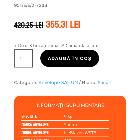
95T/E/E/2-72dB
Prețul
Prețul
355.31
lei
420.25
lei
inițial
curent
a
este:
fost:
355.31 lei.
420.25 lei.
⚡ Doar 3 bucăți rămase! Comandă acum!
Cantitate
Sailun
ADAUGĂ ÎN COȘ
ICEBLAZER-
WST3
205/65R16
Categorie:
Anvelope SAILUN
Brand:
Sailun
95T
INFORMAȚII SUPLIMENTARE
Greutate
9 kg
Marca anvelope
Sailun
Model anvelope
IceBlazer-WST3