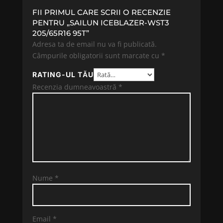
FII PRIMUL CARE SCRII O RECENZIE
PENTRU „SAILUN ICEBLAZER-WST3
205/65R16 95T”
Adresa ta de email nu va fi publicată.
Câmpurile obligatorii sunt marcate cu
*
RATING-UL TĂU
Recenzia dumneavoastră
*
Nume
*
Email
*