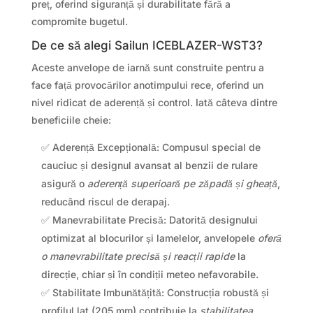
preț, oferind siguranță și durabilitate fără a
compromite bugetul.
De ce să alegi Sailun ICEBLAZER-WST3?
Aceste anvelope de iarnă sunt construite pentru a
face față provocărilor anotimpului rece, oferind un
nivel ridicat de aderență și control. Iată câteva dintre
beneficiile cheie:
✅ Aderență Excepțională: Compusul special de
cauciuc și designul avansat al benzii de rulare
asigură o
aderență superioară pe zăpadă și gheață
,
reducând riscul de derapaj.
✅ Manevrabilitate Precisă: Datorită designului
optimizat al blocurilor și lamelelor, anvelopele
oferă
o manevrabilitate precisă și reacții rapide
la
direcție, chiar și în condiții meteo nefavorabile.
✅ Stabilitate Imbunătățită: Construcția robustă și
profilul lat (205 mm) contribuie la
stabilitatea