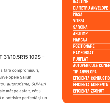
Inaltime
Diametru anvelope
Masa
Viteza
Sarcina
Anotimp
Marcaj
S
Pozitionare
Ramforsat
31/10.5R15 109S –
Runflat
Autovehicule comer
Tip anvelopa
us fără compromisuri,
Eficienta Combustib
 Anvelopele
Sailun
Eficienta Aderenta
ntru
autoturisme, SUV-uri
Eficienta Zgomot
e atât pe asfalt, cât și
o potrivire perfectă și un