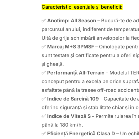
Caracteristici esențiale și beneficii:
✅
Anotimp: All Season
– Bucură-te de ad
parcursul anului, indiferent de temperatur
Uită de grija schimbării anvelopelor la fi
✅
Marcaj M+S 3PMSF
– Omologate pentru
sunt testate și certificate pentru a oferi 
și gheață.
✅
Performanță All-Terrain
– Modelul TE
conceput pentru a excela pe orice suprafa
asfaltate până la trasee off-road accident
✅
Indice de Sarcină 109
– Capacitate de a
oferind siguranță și stabilitate chiar și în co
✅
Indice de Viteză S
– Permite rularea în 
până la 180 km/h.
✅
Eficiență Energetică Clasa D
– Un echil