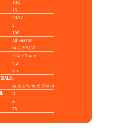
10.5
15
20.37
S
109
All Season
M+S 3PMSF
Fata + Spate
Nu
Nu
ciale
0
Autoturisme/SUV/4×4
il
D
A
73