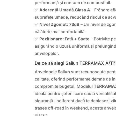
performanță și consum de combustibil.
✅
Aderență Umedă Clasa A
– Frânare efi
suprafețe umede, reducând riscul de acv
✅
Nivel Zgomot: 73dB
– Un nivel de zgo
călătorie mai confortabilă.
✅
Pozitionare: Față + Spate
– Potrivite pe
asigurând o uzură uniformă și prelungind 
anvelopelor.
De ce să alegi Sailun TERRAMAX A/T?
Anvelopele
Sailun
sunt recunoscute pentr
calitate, oferind performanțe demne de în
compromite bugetul. Modelul
TERRAMAX
ideală pentru șoferii care caută versatilitat
siguranță. Indiferent dacă te deplasezi zil
trasee off-road în weekend, aceste anvel
plăcut.