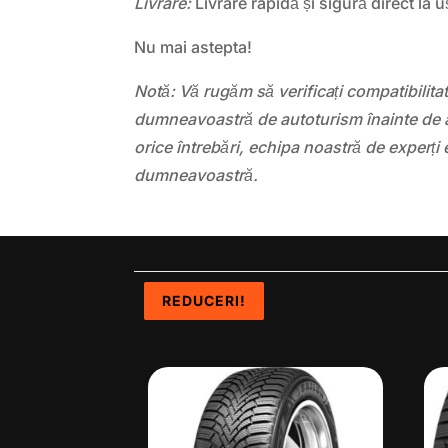
Livrare:
Livrare rapidă și sigură direct la u
Nu mai astepta!
Notă: Vă rugăm să verificați compatibilit
dumneavoastră de autoturism înainte de a
orice întrebări, echipa noastră de experți 
dumneavoastră.
REDUCERI!
REDUCERI!
REDUCERI!
REDUCERI!