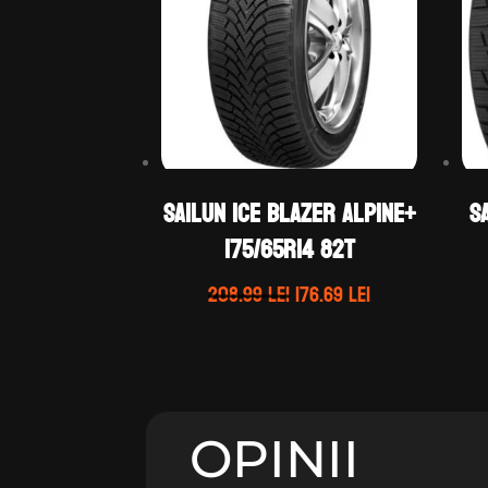
Sailun ICE BLAZER ALPINE+
S
175/65R14 82T
Prețul
Prețul
208.99
lei
176.69
lei
inițial
curent
a
este:
fost:
176.69 lei.
208.99 lei.
OPINII