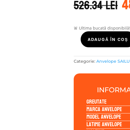
4
i
526.34
lei
a
f
5
🚨 Ultima bucată disponibilă
Cantitate
ADAUGĂ ÎN COȘ
Sailun
TERRAMAX
A/T
Categorie:
Anvelope SAIL
31/10.5R15
109S
INFORMA
Greutate
Marca anvelope
Model anvelope
Latime anvelope