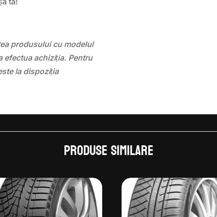
șa ta!
atea produsului cu modelul
 efectua achiziția. Pentru
este la dispoziția
Produse similare