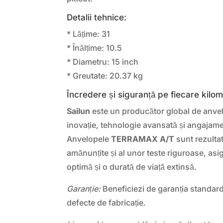
Detalii tehnice:
* Lățime: 31
* Înălțime: 10.5
* Diametru: 15 inch
* Greutate: 20.37 kg
Încredere și siguranță pe fiecare kilo
Sailun
este un producător global de anve
inovație, tehnologie avansată și angajamen
Anvelopele
TERRAMAX A/T
sunt rezultat
amănunțite și al unor teste riguroase, as
optimă și o durată de viață extinsă.
Garanție:
Beneficiezi de garanția standar
defecte de fabricație.