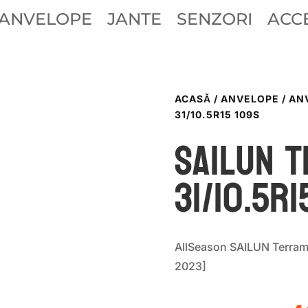
ANVELOPE
JANTE
SENZORI
ACCE
ACASĂ
/
ANVELOPE
/
AN
31/10.5R15 109S
Sailun T
31/10.5R1
AllSeason SAILUN Terra
2023]
P