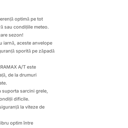
erență optimă pe tot
ă sau condițiile meteo.
ecare sezon!
 iarnă, aceste anvelope
siguranță sporită pe zăpadă
RRAMAX A/T este
ță, de la drumuri
ate.
 suporta sarcini grele,
ndiții dificile.
siguranță la viteze de
ibru optim între