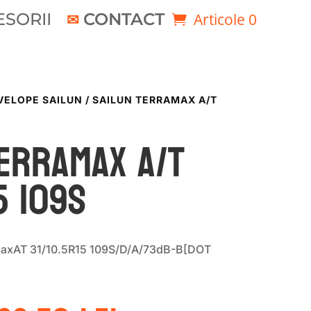
SORII
CONTACT
Articole 0
VELOPE SAILUN
/ SAILUN TERRAMAX A/T
ERRAMAX A/T
5 109S
maxAT 31/10.5R15 109S/D/A/73dB-B[DOT
rețul
Prețul