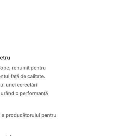
metru
lope, renumit pentru
tul față de calitate.
ul unei cercetări
igurând o performanță
d a producătorului pentru