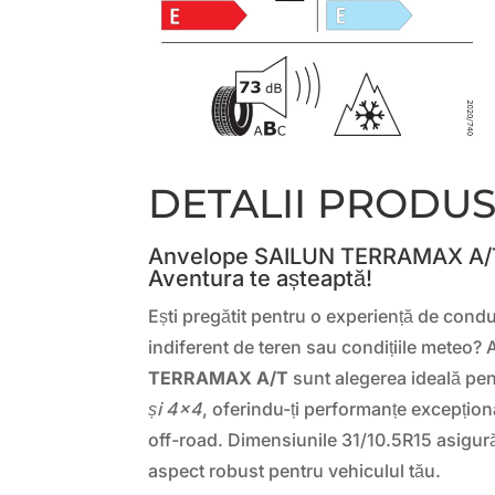
DETALII PRODU
Anvelope SAILUN TERRAMAX A/T 
Aventura te așteaptă!
Ești pregătit pentru o experiență de cond
indiferent de teren sau condițiile meteo?
TERRAMAX A/T
sunt alegerea ideală pe
și 4×4
, oferindu-ți performanțe excepțional
off-road. Dimensiunile 31/10.5R15 asigură 
aspect robust pentru vehiculul tău.