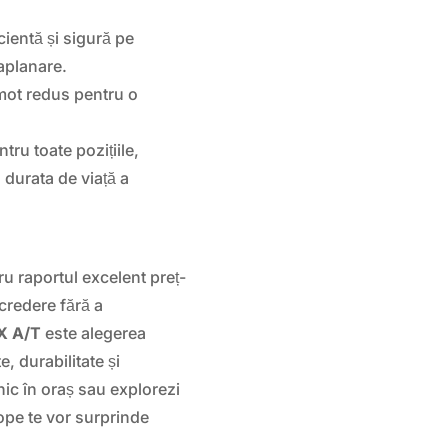
cientă și sigură pe
aplanare.
mot redus pentru o
ntru toate pozițiile,
durata de viață a
u raportul excelent preț-
credere fără a
 A/T
este alegerea
e, durabilitate și
nic în oraș sau explorezi
ope te vor surprinde