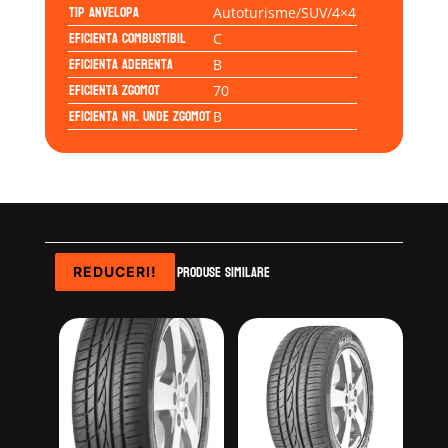
Tip anvelopa
Autoturisme/SUV/4×4
Eficienta Combustibil
C
Eficienta Aderenta
B
Eficienta Zgomot
70
Eficienta Nr. Unde Zgomot
B
Produse similare
REDUCERI!
REDUCERI!