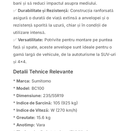
bani și să reduci impactul asupra mediului.
✅
Durabilitate și Rezistență:
Construcția ranforsată
asigură o durată de viață extinsă a anvelopei și o
rezistență sporită la uzură, chiar și în condiții de
utilizare intensă.
✅
Versatilitate:
Potrivite pentru montare pe puntea
față și spate, aceste anvelope sunt ideale pentru o
gamă largă de vehicule, de la autoturisme la SUV-uri
și 4×4.
Detalii Tehnice Relevante
*
Marca:
Sumitomo
*
Model:
BC100
*
Dimensiune:
235/55R19
*
Indice de Sarcină:
105 (925 kg)
*
Indice de Viteză:
W (270 km/h)
*
Greutate:
15.6 kg
*
Anotimp:
Vara