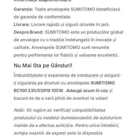
Garanție:
Toate anvelopele SUMITOMO beneficiază
de garanție de conformitate.
Livrare:
Livrare rapidă și sigură oriunde în țară.
Despre Brand:
SUMITOMO este un producător global
de anvelope cu o tradiție îndelungată în inovație și
calitate. Anvelopele SUMITOMO sunt renumite
pentru performanța lor fiabilă și valoarea excelentă.
Nu Mai Sta pe Gânduri!
Îmbunătățește-ți experiența de conducere și asigură-
ți siguranța pe drumuri cu anvelopele
SUMITOMO
BC100 235/55R19 105W
.
Adaugă acum în coș
și
bucură-te de o vară plină de aventuri la volan!
Notă: Vă rugăm să verificați compatibilitatea
produsului cu modelul dumneavoastră de autoturism
înainte de a efectua achiziția. Pentru orice întrebări,
echipa noastră de experți este la dispoziția