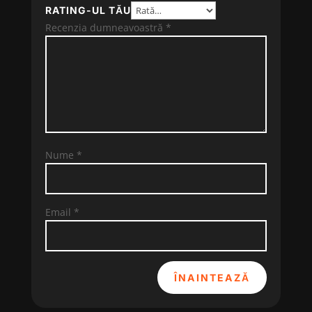
RATING-UL TĂU
Recenzia dumneavoastră
*
Nume
*
Email
*
ÎNAINTEAZĂ