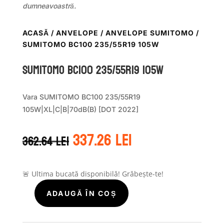
dumneavoastră.
ACASĂ
/
ANVELOPE
/
ANVELOPE SUMITOMO
/
SUMITOMO BC100 235/55R19 105W
Sumitomo BC100 235/55R19 105W
Vara SUMITOMO BC100 235/55R19
105W|XL|C|B|70dB(B) [DOT 2022]
Prețul
Prețul
337.26
lei
362.64
lei
inițial
curent
a
este:
fost:
337.26 lei.
362.64 lei.
🚨 Ultima bucată disponibilă! Grăbește-te!
ADAUGĂ ÎN COȘ
Cantitate
Sumitomo
BC100