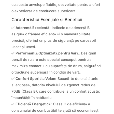
cu aceste anvelope fiabile, dezvoltate pentru a oferi
o experiență de conducere superioară.
Caracteristici Esențiale și Beneficii
✅
Aderență Excelentă:
Indicele de aderență B
asigură o frânare eficientă și o manevrabilitate
precisă, oferind un plus de siguranță pe carosabil
uscat și umed.
✅
Performanță Optimizată pentru Vară:
Designul
benzii de rulare este special conceput pentru a
maximiza contactul cu suprafața de drum, asigurând
o tracțiune superioară în condiții de vară.
✅
Confort Sporit la Volan:
Bucură-te de o călătorie
silențioasă, datorită nivelului de zgomot redus de
70dB (Clasa B), care contribuie la un confort acustic
îmbunătățit în habitaclu.
✅
Eficiență Energetică:
Clasa C de eficiență a
consumului de combustibil te ajută să economisești