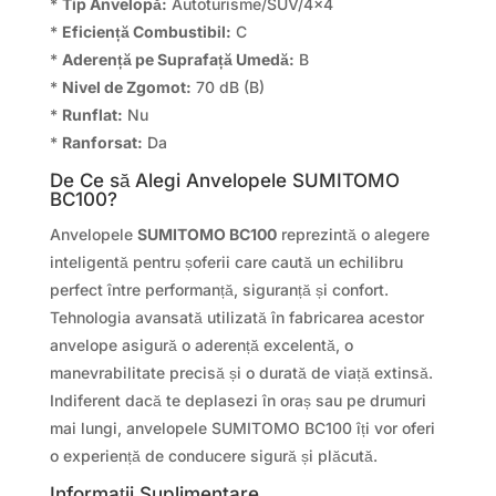
*
Tip Anvelopă:
Autoturisme/SUV/4×4
*
Eficiență Combustibil:
C
*
Aderență pe Suprafață Umedă:
B
*
Nivel de Zgomot:
70 dB (B)
*
Runflat:
Nu
*
Ranforsat:
Da
De Ce să Alegi Anvelopele SUMITOMO
BC100?
Anvelopele
SUMITOMO BC100
reprezintă o alegere
inteligentă pentru șoferii care caută un echilibru
perfect între performanță, siguranță și confort.
Tehnologia avansată utilizată în fabricarea acestor
anvelope asigură o aderență excelentă, o
manevrabilitate precisă și o durată de viață extinsă.
Indiferent dacă te deplasezi în oraș sau pe drumuri
mai lungi, anvelopele SUMITOMO BC100 îți vor oferi
o experiență de conducere sigură și plăcută.
Informații Suplimentare