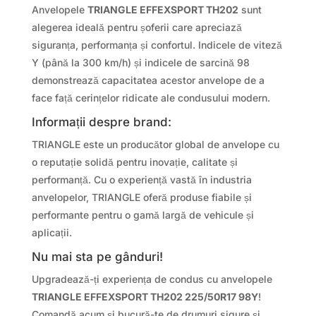
Anvelopele
TRIANGLE EFFEXSPORT TH202
sunt
alegerea ideală pentru șoferii care apreciază
siguranța, performanța și confortul. Indicele de viteză
Y (până la 300 km/h) și indicele de sarcină 98
demonstrează capacitatea acestor anvelope de a
face față cerințelor ridicate ale condusului modern.
Informații despre brand:
TRIANGLE este un producător global de anvelope cu
o reputație solidă pentru inovație, calitate și
performanță. Cu o experiență vastă în industria
anvelopelor, TRIANGLE oferă produse fiabile și
performante pentru o gamă largă de vehicule și
aplicații.
Nu mai sta pe gânduri!
Upgradează-ți experiența de condus cu anvelopele
TRIANGLE EFFEXSPORT TH202 225/50R17 98Y
!
Comandă acum și bucură-te de drumuri sigure și