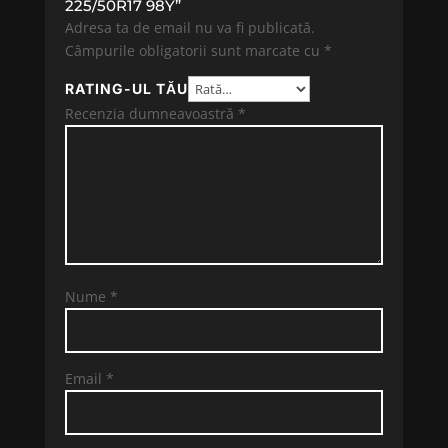
225/50R17 98Y”
Adresa ta de email nu va fi publicată.
Câmpurile obligatorii sunt marcate cu
*
RATING-UL TĂU
Recenzia dumneavoastră
*
Nume
*
Email
*