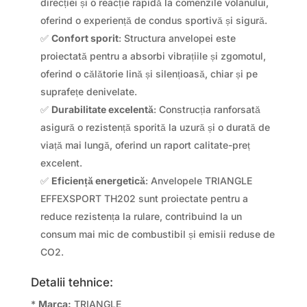
direcției și o reacție rapidă la comenzile volanului,
oferind o experiență de condus sportivă și sigură.
✅
Confort sporit
: Structura anvelopei este
proiectată pentru a absorbi vibrațiile și zgomotul,
oferind o călătorie lină și silențioasă, chiar și pe
suprafețe denivelate.
✅
Durabilitate excelentă
: Construcția ranforsată
asigură o rezistență sporită la uzură și o durată de
viață mai lungă, oferind un raport calitate-preț
excelent.
✅
Eficiență energetică
: Anvelopele TRIANGLE
EFFEXSPORT TH202 sunt proiectate pentru a
reduce rezistența la rulare, contribuind la un
consum mai mic de combustibil și emisii reduse de
CO2.
Detalii tehnice:
*
Marca:
TRIANGLE