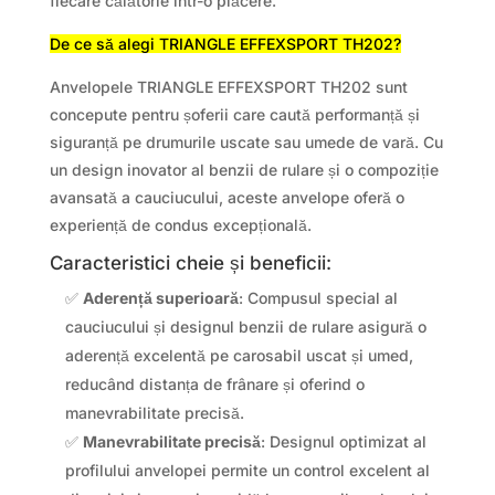
fiecare călătorie într-o plăcere.
De ce să alegi TRIANGLE EFFEXSPORT TH202?
Anvelopele TRIANGLE EFFEXSPORT TH202 sunt
concepute pentru șoferii care caută performanță și
siguranță pe drumurile uscate sau umede de vară. Cu
un design inovator al benzii de rulare și o compoziție
avansată a cauciucului, aceste anvelope oferă o
experiență de condus excepțională.
Caracteristici cheie și beneficii:
✅
Aderență superioară
: Compusul special al
cauciucului și designul benzii de rulare asigură o
aderență excelentă pe carosabil uscat și umed,
reducând distanța de frânare și oferind o
manevrabilitate precisă.
✅
Manevrabilitate precisă
: Designul optimizat al
profilului anvelopei permite un control excelent al