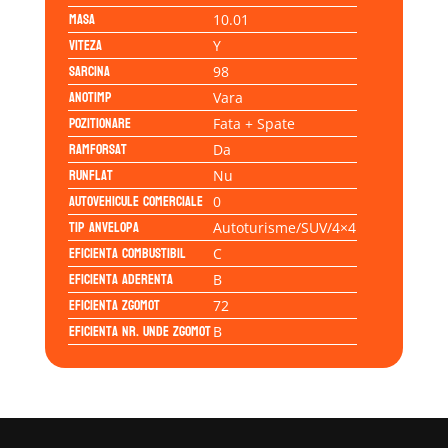
Masa
10.01
Viteza
Y
Sarcina
98
Anotimp
Vara
Pozitionare
Fata + Spate
Ramforsat
Da
Runflat
Nu
Autovehicule comerciale
0
Tip anvelopa
Autoturisme/SUV/4×4
Eficienta Combustibil
C
Eficienta Aderenta
B
Eficienta Zgomot
72
Eficienta Nr. Unde Zgomot
B