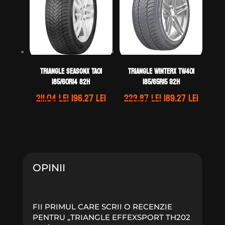
TRIANGLE SEASONX TA01
TRIANGLE WINTERX TW401
185/60R14 82H
185/65R15 92H
Prețul
Prețul
Prețul
Prețul
211.04
lei
196.27
lei
223.87
lei
189.27
lei
inițial
curent
inițial
curent
a
este:
a
este:
fost:
196.27 lei.
fost:
189.27 l
211.04 lei.
223.87 lei.
OPINII
FII PRIMUL CARE SCRII O RECENZIE
PENTRU „TRIANGLE EFFEXSPORT TH202