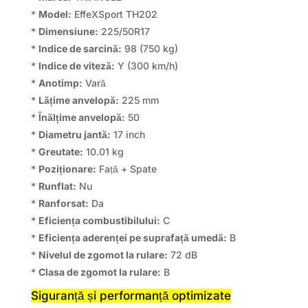
*
Model:
EffeXSport TH202
*
Dimensiune:
225/50R17
*
Indice de sarcină:
98 (750 kg)
*
Indice de viteză:
Y (300 km/h)
*
Anotimp:
Vară
*
Lățime anvelopă:
225 mm
*
Înălțime anvelopă:
50
*
Diametru jantă:
17 inch
*
Greutate:
10.01 kg
*
Poziționare:
Față + Spate
*
Runflat:
Nu
*
Ranforsat:
Da
*
Eficiența combustibilului:
C
*
Eficiența aderenței pe suprafață umedă:
B
*
Nivelul de zgomot la rulare:
72 dB
*
Clasa de zgomot la rulare:
B
Siguranță și performanță optimizate