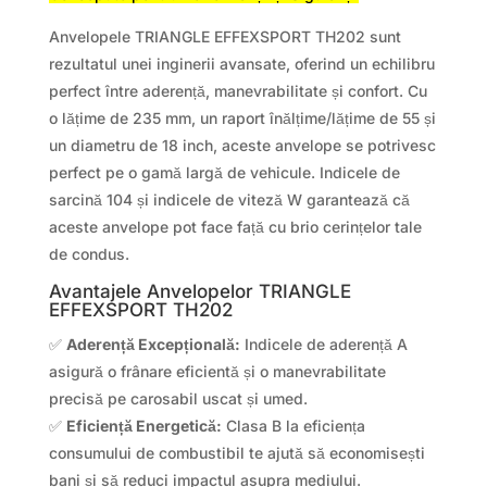
Anvelopele TRIANGLE EFFEXSPORT TH202 sunt
rezultatul unei inginerii avansate, oferind un echilibru
perfect între aderență, manevrabilitate și confort. Cu
o lățime de 235 mm, un raport înălțime/lățime de 55 și
un diametru de 18 inch, aceste anvelope se potrivesc
perfect pe o gamă largă de vehicule. Indicele de
sarcină 104 și indicele de viteză W garantează că
aceste anvelope pot face față cu brio cerințelor tale
de condus.
Avantajele Anvelopelor TRIANGLE
EFFEXSPORT TH202
✅
Aderență Excepțională:
Indicele de aderență A
asigură o frânare eficientă și o manevrabilitate
precisă pe carosabil uscat și umed.
✅
Eficiență Energetică:
Clasa B la eficiența
consumului de combustibil te ajută să economisești
bani și să reduci impactul asupra mediului.