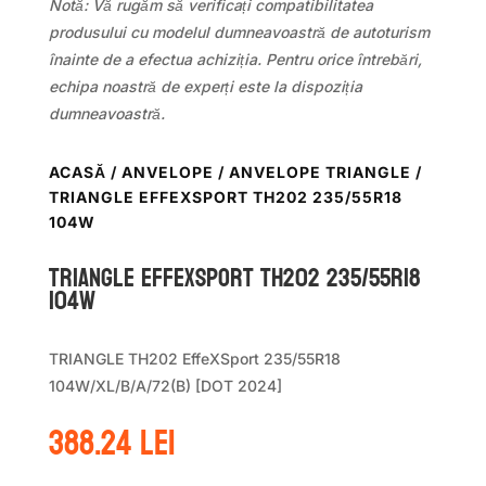
Notă: Vă rugăm să verificați compatibilitatea
produsului cu modelul dumneavoastră de autoturism
înainte de a efectua achiziția. Pentru orice întrebări,
echipa noastră de experți este la dispoziția
dumneavoastră.
ACASĂ
/
ANVELOPE
/
ANVELOPE TRIANGLE
/
TRIANGLE EFFEXSPORT TH202 235/55R18
104W
TRIANGLE EFFEXSPORT TH202 235/55R18
104W
TRIANGLE TH202 EffeXSport 235/55R18
104W/XL/B/A/72(B) [DOT 2024]
388.24
lei