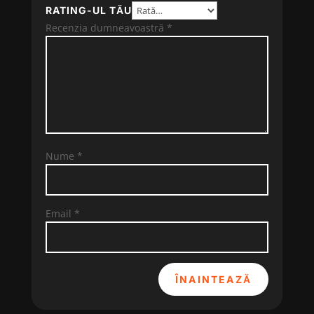
RATING-UL TĂU
Recenzia dumneavoastră
*
Nume
*
Email
*
ÎNAINTEAZĂ