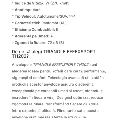
*
Indice de Viteză:
W (270 km/h)
*
Anotimp:
Vară
*
Tip Vehicul:
Autoturisme/SUV/4×4
*
Caracteristici:
Ranforsat (XL)
*
Eficiența Combustibil:
B
*
Aderența pe Umed:
A
*
Zgomot la Rulare:
72 dB (B)
De ce să alegi TRIANGLE EFFEXSPORT
TH202?
Anvelopele
TRIANGLE EFFEXSPORT TH202
sunt
alegerea ideală pentru șoferii care caută performanță,
siguranță și confort. Tehnologia avansată utilizată în
producția acestor anvelope asigură o aderență
excepțională pe carosabil umed și uscat, oferindu-ți
încredere în fiecare viraj. Designul optimizat reduce
zgomotul la rulare, transformând fiecare călătorie
într-o experiență plăcută. Fiind ranforsate, aceste
anvelope sunt mai rezistente la uzură și la