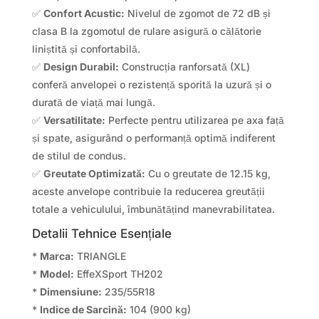
✅
Confort Acustic:
Nivelul de zgomot de 72 dB și
clasa B la zgomotul de rulare asigură o călătorie
liniștită și confortabilă.
✅
Design Durabil:
Construcția ranforsată (XL)
conferă anvelopei o rezistență sporită la uzură și o
durată de viață mai lungă.
✅
Versatilitate:
Perfecte pentru utilizarea pe axa față
și spate, asigurând o performanță optimă indiferent
de stilul de condus.
✅
Greutate Optimizată:
Cu o greutate de 12.15 kg,
aceste anvelope contribuie la reducerea greutății
totale a vehiculului, îmbunătățind manevrabilitatea.
Detalii Tehnice Esențiale
*
Marca:
TRIANGLE
*
Model:
EffeXSport TH202
*
Dimensiune:
235/55R18
*
Indice de Sarcină:
104 (900 kg)