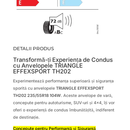
DETALII PRODUS
Transformă-ți Experiența de Condus
cu Anvelopele TRIANGLE
EFFEXSPORT TH202
Experimentează performanța superioară și siguranța
sporită cu anvelopele
TRIANGLE EFFEXSPORT
TH202 235/55R18 104W
. Aceste anvelope de vară,
concepute pentru autoturisme, SUV-uri și 4×4, îți vor
oferi o experiență de condus îmbunătățită, indiferent
de destinație.
Concepute pentru Performanță și Siguranță