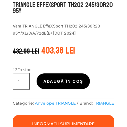
TRIANGLE EFFEXSPORT TH202 245/30R20
95Y
Vara TRIANGLE EffeXSport TH202 245/30R20
95Y/XL/D/A/72dB(B) [DOT 2024]
Prețul
Prețul
403.38
lei
432.99
lei
inițial
curent
a
este:
fost:
403.38 lei.
432.99 lei.
12 în stoc
Cantitate
TRIANGLE
ADAUGĂ ÎN COȘ
EFFEXSPORT
TH202
245/30R20
Categorie:
Anvelope TRIANGLE
Brand:
TRIANGLE
95Y
INFORMAȚII SUPLIMENTARE