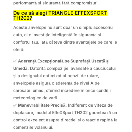
performanță și siguranță fără compromisuri.
De ce să alegi TRIANGLE EFFEXSPORT
TH202?
Aceste anvelope nu sunt doar un simplu accesoriu
auto, ci o investiție inteligentă în siguranța și
confortul tău. Iată câteva dintre avantajele pe care le
oferă:
✅
Aderență Excepțională pe Suprafață Uscată și
Umedă:
Datorită compoziției avansate a cauciucului
și a designului optimizat al benzii de rulare,
anvelopele asigură o aderență de nivel A pe
carosabil umed, oferind încredere în orice condiții
meteorologice de vară.
✅
Manevrabilitate Precisă:
Indiferent de viteza de
deplasare, modelul EffeXSport TH202 garantează un
control excelent asupra direcției și o reacție rapidă la
comenzile volanului.