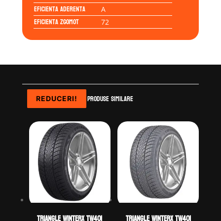
Eficienta Aderenta
A
Eficienta Zgomot
72
Produse similare
REDUCERI!
REDUCERI!
REDUCERI!
REDUCERI!
TRIANGLE WINTERX TW401
TRIANGLE WINTERX TW401