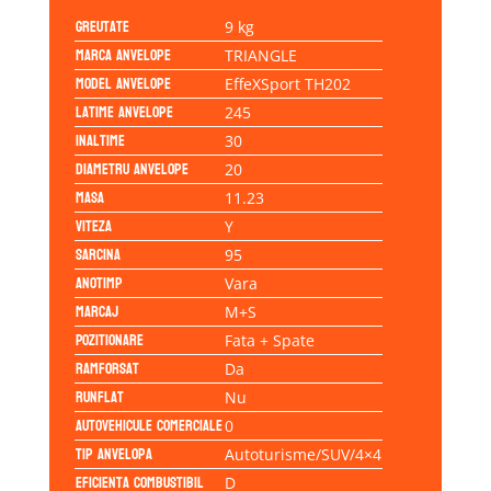
Greutate
9 kg
Marca anvelope
TRIANGLE
Model anvelope
EffeXSport TH202
Latime anvelope
245
Inaltime
30
Diametru anvelope
20
Masa
11.23
Viteza
Y
Sarcina
95
Anotimp
Vara
Marcaj
M+S
Pozitionare
Fata + Spate
Ramforsat
Da
Runflat
Nu
Autovehicule comerciale
0
Tip anvelopa
Autoturisme/SUV/4×4
Eficienta Combustibil
D