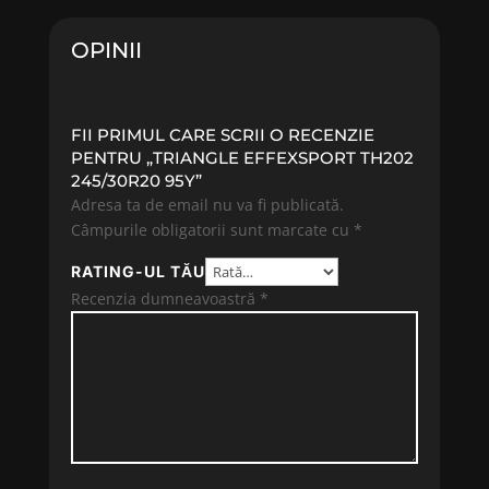
211.04 lei.
292.30 lei.
OPINII
FII PRIMUL CARE SCRII O RECENZIE
PENTRU „TRIANGLE EFFEXSPORT TH202
245/30R20 95Y”
Adresa ta de email nu va fi publicată.
Câmpurile obligatorii sunt marcate cu
*
RATING-UL TĂU
Recenzia dumneavoastră
*