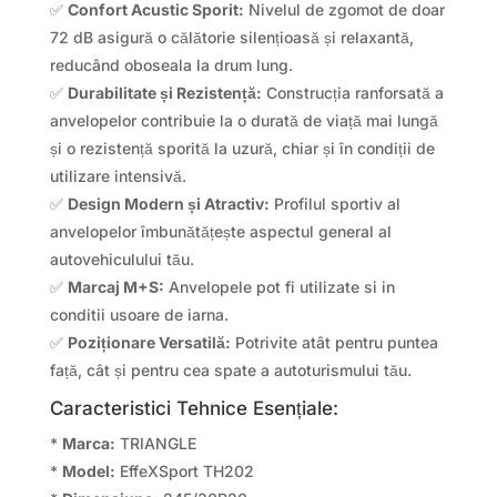
✅
Confort Acustic Sporit:
Nivelul de zgomot de doar
72 dB asigură o călătorie silențioasă și relaxantă,
reducând oboseala la drum lung.
✅
Durabilitate și Rezistență:
Construcția ranforsată a
anvelopelor contribuie la o durată de viață mai lungă
și o rezistență sporită la uzură, chiar și în condiții de
utilizare intensivă.
✅
Design Modern și Atractiv:
Profilul sportiv al
anvelopelor îmbunătățește aspectul general al
autovehiculului tău.
✅
Marcaj M+S:
Anvelopele pot fi utilizate si in
conditii usoare de iarna.
✅
Poziționare Versatilă:
Potrivite atât pentru puntea
față, cât și pentru cea spate a autoturismului tău.
Caracteristici Tehnice Esențiale:
*
Marca:
TRIANGLE
*
Model:
EffeXSport TH202