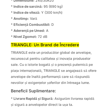
*
Dimensiune:
245/30R20
*
Indice de sarcină:
95 (690 kg)
*
Indice de viteză:
Y (300 km/h)
*
Anotimp:
Vară
*
Eficiență Combustibil:
D
*
Aderență pe Umed:
A
*
Nivel Zgomot:
72 dB
TRIANGLE: Un Brand de Încredere
TRIANGLE este un producător global de anvelope,
recunoscut pentru calitatea și inovația produselor
sale. Cu o istorie bogată și o prezență puternică pe
piața internațională, TRIANGLE se angajează să ofere
anvelope de înaltă performanță care să răspundă
nevoilor și exigențelor șoferilor din întreaga lume.
Beneficii Suplimentare:
*
Livrare Rapidă și Sigură:
Asigurăm livrarea rapidă
și sigură a anvelopelor direct la ușa ta.