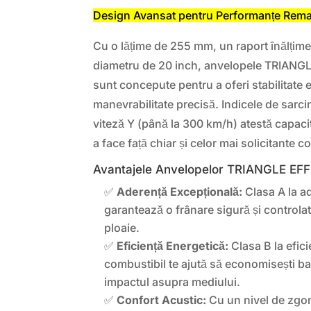
Design Avansat pentru Performanțe Rema
Cu o lățime de 255 mm, un raport înălțime
diametru de 20 inch, anvelopele TRIA
sunt concepute pentru a oferi stabilitate 
manevrabilitate precisă. Indicele de sarci
viteză Y (până la 300 km/h) atestă capac
a face față chiar și celor mai solicitante c
Avantajele Anvelopelor TRIANGLE E
✅
Aderență Excepțională:
Clasa A la a
garantează o frânare sigură și controlată
ploaie.
✅
Eficiență Energetică:
Clasa B la efic
combustibil te ajută să economisești ba
impactul asupra mediului.
✅
Confort Acustic:
Cu un nivel de zgo