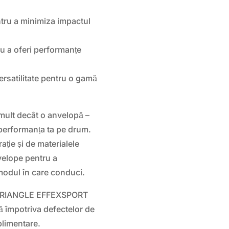
tru a minimiza impactul
u a oferi performanțe
satilitate pentru o gamă
mult decât o anvelopă –
i performanța ta pe drum.
ție și de materialele
velope pentru a
modul în care conduci.
TRIANGLE EFFEXSPORT
 împotriva defectelor de
plimentare.