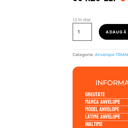
a
f
5
12 în stoc
Cantitate
TRIANGLE
ADAUGĂ 
EFFEXSPORT
TH202
255/50R20
Categorie:
Anvelope TRIA
109Y
INFORMA
Greutate
Marca anvelope
Model anvelope
Latime anvelope
Inaltime