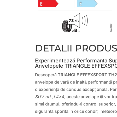
DETALII PRODU
Experimentează Performanța Su
Anvelopele TRIANGLE EFFEXSP
Descoperă
TRIANGLE EFFEXSPORT TH2
anvelopa de vară de înaltă performanță pro
o experiență de condus excepțională. Pe
SUV-uri și 4×4
, aceste anvelope îți vor t
simți drumul, oferindu-ți control superior
siguranță sporită în orice condiții meteor