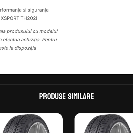
formanța și siguranța
FEXSPORT TH202!
atea produsului cu modelul
 efectua achiziția. Pentru
este la dispoziția
Produse similare