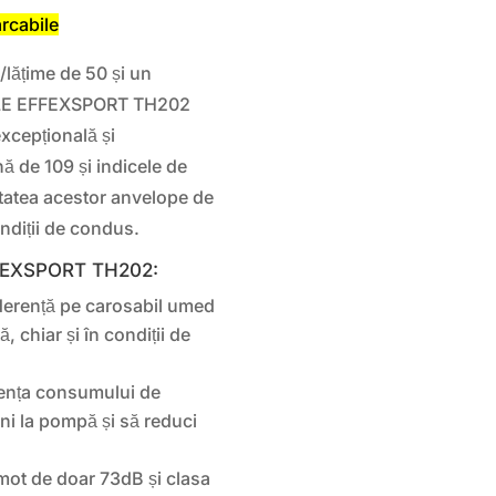
rcabile
/lățime de 50 și un
NGLE EFFEXSPORT TH202
excepțională și
nă de 109 și indicele de
itatea acestor anvelope de
ondiții de condus.
FFEXSPORT TH202:
derență pe carosabil umed
, chiar și în condiții de
iența consumului de
ni la pompă și să reduci
mot de doar 73dB și clasa