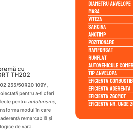
Diametru anvelope
Masa
Viteza
Sarcina
Anotimp
Pozitionare
Ramforsat
S
Runflat
Autovehicule comer
premă cu
Tip anvelopa
ORT TH202
Eficienta Combustib
02 255/50R20 109Y
,
Eficienta Aderenta
iectată pentru a-ți oferi
Eficienta Zgomot
rfecte pentru
autoturisme,
Eficienta Nr. Unde 
ransforma modul în care
, aderență remarcabilă și
ologice de vară.