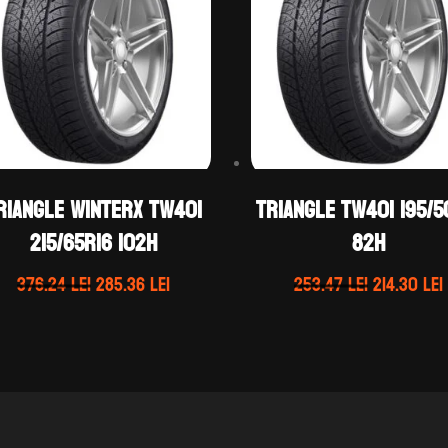
RIANGLE WINTERX TW401
TRIANGLE TW401 195/5
215/65R16 102H
82H
Prețul
Prețul
Prețul
376.24
lei
285.36
lei
253.47
lei
214.30
lei
inițial
curent
inițial
a
este:
a
fost:
285.36 lei.
fost:
376.24 lei.
253.47 lei