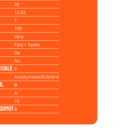
20
13.83
Y
109
Vara
Fata + Spate
Da
Nu
ciale
0
Autoturisme/SUV/4×4
il
B
A
73
Zgomot
B