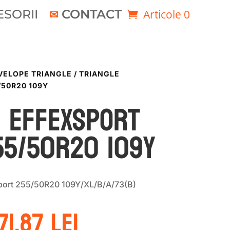
SORII
CONTACT
Articole 0
VELOPE TRIANGLE
/ TRIANGLE
/50R20 109Y
E EFFEXSPORT
55/50R20 109Y
ort 255/50R20 109Y/XL/B/A/73(B)
rețul
Prețul
71.87
lei
nițial
curent