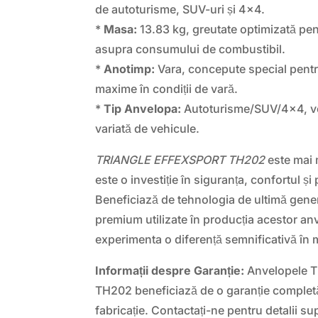
de autoturisme, SUV-uri și 4×4.
*
Masa:
13.83 kg, greutate optimizată pen
asupra consumului de combustibil.
*
Anotimp:
Vara, concepute special pentr
maxime în condiții de vară.
*
Tip Anvelopa:
Autoturisme/SUV/4×4, ver
variată de vehicule.
TRIANGLE EFFEXSPORT TH202
este mai 
este o investiție în siguranța, confortul ș
Beneficiază de tehnologia de ultimă genera
premium utilizate în producția acestor an
experimenta o diferență semnificativă în 
Informații despre Garanție:
Anvelopele 
TH202 beneficiază de o garanție completă
fabricație. Contactați-ne pentru detalii su