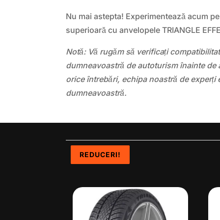
Nu mai astepta! Experimentează acum per
superioară cu anvelopele TRIANGLE EF
Notă: Vă rugăm să verificați compatibilit
dumneavoastră de autoturism înainte de a
orice întrebări, echipa noastră de experți 
dumneavoastră.
REDUCERI!
REDUCERI!
REDUCERI!
REDUCERI!