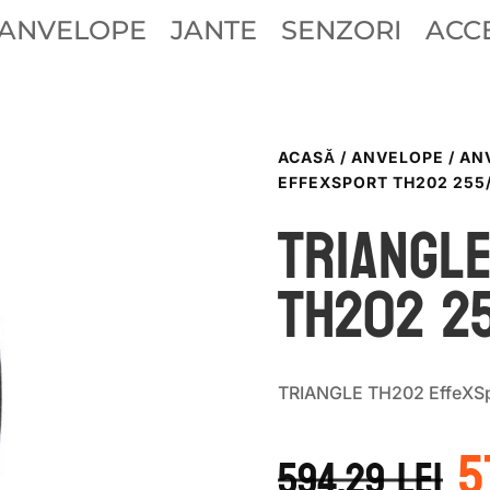
ANVELOPE
JANTE
SENZORI
ACCE
ACASĂ
/
ANVELOPE
/
AN
EFFEXSPORT TH202 255
TRIANGL
TH202 2
TRIANGLE TH202 EffeXSp
P
5
i
594.29
lei