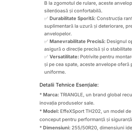
B la zgomotul de rulare, aceste anvelop
silențioasă și confortabilă.
✅
Durabilitate Sporită:
Construcția ranf
suplimentară la uzură și deteriorare, pr
anvelopelor.
✅
Manevrabilitate Precisă:
Designul op
asigură o direcție precisă și o stabilitate
✅
Versatilitate:
Potrivite pentru montare
și pe cea spate, aceste anvelope oferă 
uniforme.
Detalii Tehnice Esențiale:
*
Marca:
TRIANGLE, un brand global recun
inovația produselor sale.
*
Model:
EffeXSport TH202, un model de
conceput pentru performanță și siguranță
*
Dimensiuni:
255/50R20, dimensiuni ide