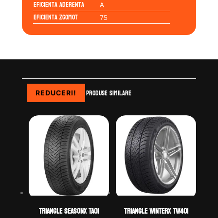
Eficienta Aderenta
A
Eficienta Zgomot
75
Produse similare
REDUCERI!
REDUCERI!
REDUCERI!
REDUCERI!
TRIANGLE SEASONX TA01
TRIANGLE WINTERX TW401