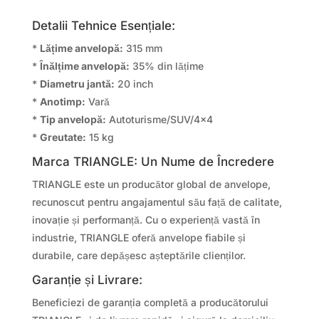
Detalii Tehnice Esențiale:
*
Lățime anvelopă:
315 mm
*
Înălțime anvelopă:
35% din lățime
*
Diametru jantă:
20 inch
*
Anotimp:
Vară
*
Tip anvelopă:
Autoturisme/SUV/4×4
*
Greutate:
15 kg
Marca TRIANGLE: Un Nume de Încredere
TRIANGLE este un producător global de anvelope,
recunoscut pentru angajamentul său față de calitate,
inovație și performanță. Cu o experiență vastă în
industrie, TRIANGLE oferă anvelope fiabile și
durabile, care depășesc așteptările clienților.
Garanție și Livrare:
Beneficiezi de garanția completă a producătorului