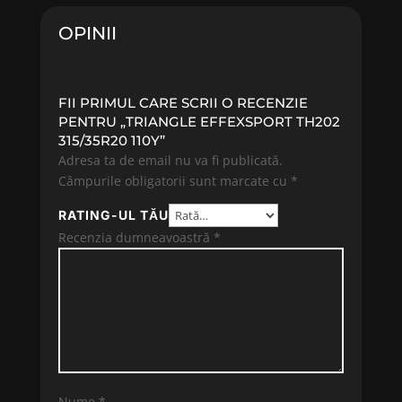
242.52 lei.
320.19 lei.
OPINII
FII PRIMUL CARE SCRII O RECENZIE
PENTRU „TRIANGLE EFFEXSPORT TH202
315/35R20 110Y”
Adresa ta de email nu va fi publicată.
Câmpurile obligatorii sunt marcate cu
*
RATING-UL TĂU
Recenzia dumneavoastră
*
Nume
*