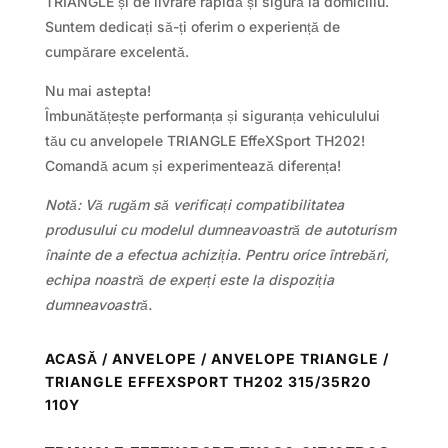
TRIANGLE și de livrare rapidă și sigură la domiciliu.
Suntem dedicați să-ți oferim o experiență de
cumpărare excelentă.
Nu mai astepta!
Îmbunătățește performanța și siguranța vehiculului
tău cu anvelopele TRIANGLE EffeXSport TH202!
Comandă acum și experimentează diferența!
Notă: Vă rugăm să verificați compatibilitatea
produsului cu modelul dumneavoastră de autoturism
înainte de a efectua achiziția. Pentru orice întrebări,
echipa noastră de experți este la dispoziția
dumneavoastră.
ACASĂ
/
ANVELOPE
/
ANVELOPE TRIANGLE
/
TRIANGLE EFFEXSPORT TH202 315/35R20
110Y