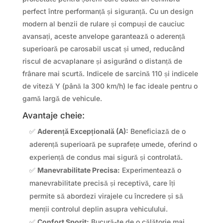
perfect între performanță și siguranță. Cu un design
modern al benzii de rulare și compuși de cauciuc
avansați, aceste anvelope garantează o aderență
superioară pe carosabil uscat și umed, reducând
riscul de acvaplanare și asigurând o distanță de
frânare mai scurtă. Indicele de sarcină 110 și indicele
de viteză Y (până la 300 km/h) le fac ideale pentru o
gamă largă de vehicule.
Avantaje cheie:
✅
Aderență Excepțională (A):
Beneficiază de o
aderență superioară pe suprafețe umede, oferind o
experiență de condus mai sigură și controlată.
✅
Manevrabilitate Precisa:
Experimentează o
manevrabilitate precisă și receptivă, care îți
permite să abordezi virajele cu încredere și să
menții controlul deplin asupra vehiculului.
✅
Confort Sporit:
Bucură-te de o călătorie mai