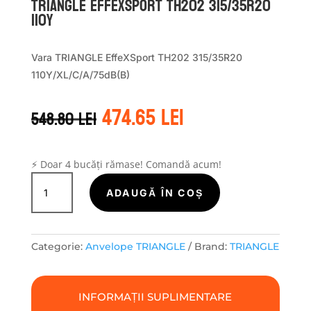
TRIANGLE EFFEXSPORT TH202 315/35R20
110Y
Vara TRIANGLE EffeXSport TH202 315/35R20
110Y/XL/C/A/75dB(B)
Prețul
Prețul
474.65
lei
548.80
lei
inițial
curent
a
este:
fost:
474.65 lei.
548.80 lei.
⚡ Doar 4 bucăți rămase! Comandă acum!
Cantitate
TRIANGLE
ADAUGĂ ÎN COȘ
EFFEXSPORT
TH202
315/35R20
Categorie:
Anvelope TRIANGLE
Brand:
TRIANGLE
110Y
INFORMAȚII SUPLIMENTARE