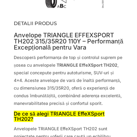
DETALII PRODUS
Anvelope TRIANGLE EFFEXSPORT
TH202 315/35R20 110Y – Performanță
Excepțională pentru Vara
Descoperă performanța de top și controlul suprem pe
șosea cu anvelopele
TRIANGLE EffeXSport TH202
,
special concepute pentru autoturisme, SUV-uri și
4×4. Aceste anvelope de vară de înaltă performanță,
cu dimensiunea 315/35R20, oferă o experiență de
condus îmbunătățită, combinând aderența excelentă,
manevrabilitatea precisă și confortul sporit.
De ce să alegi TRIANGLE EffeXSport
TH202?
Anvelopele TRIANGLE EffeXSport TH202 sunt
proiectate pentru șoferii care caută un echilibru