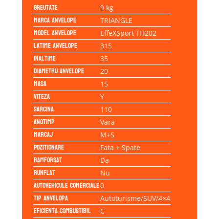
Greutate
9 kg
Marca anvelope
TRIANGLE
Model anvelope
EffeXSport TH202
Latime anvelope
315
Inaltime
35
Diametru anvelope
20
Masa
15
Viteza
Y
Sarcina
110
Anotimp
Vara
Marcaj
M+S
Pozitionare
Fata + Spate
Ramforsat
Da
Runflat
Nu
Autovehicule comerciale
0
Tip anvelopa
Autoturisme/SUV/4×4
Eficienta Combustibil
C