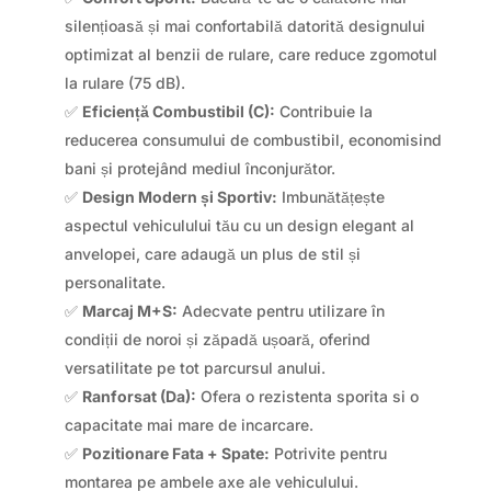
silențioasă și mai confortabilă datorită designului
optimizat al benzii de rulare, care reduce zgomotul
la rulare (75 dB).
✅
Eficiență Combustibil (C):
Contribuie la
reducerea consumului de combustibil, economisind
bani și protejând mediul înconjurător.
✅
Design Modern și Sportiv:
Imbunătățește
aspectul vehiculului tău cu un design elegant al
anvelopei, care adaugă un plus de stil și
personalitate.
✅
Marcaj M+S:
Adecvate pentru utilizare în
condiții de noroi și zăpadă ușoară, oferind
versatilitate pe tot parcursul anului.
✅
Ranforsat (Da):
Ofera o rezistenta sporita si o
capacitate mai mare de incarcare.
✅
Pozitionare Fata + Spate:
Potrivite pentru
montarea pe ambele axe ale vehiculului.