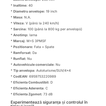
*
Inaltime:
40
*
Diametru anvelope:
19 inch
*
Masa:
N.A.
*
Viteza:
V (până la 240 km/h)
*
Sarcina:
100 (până la 800 kg per anvelopă)
*
Anotimp:
Iarna
*
Marcaj:
M+S 3PMSF
*
Pozitionare:
Fata + Spate
*
Ramforsat:
Da
*
Runflat:
Nu
*
Autovehicule comerciale:
Nu
*
Tip anvelopa:
Autoturisme/SUV/4×4
*
CodEAN:
6959753220989
*
Eficienta Combustibil:
D
*
Eficienta Aderenta:
C
*
Eficienta Zgomot:
73 dB
Experimentează siguranța și controlul în