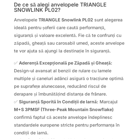
De ce să alegi anvelopele TRIANGLE
SNOWLINK PL02?
Anvelopele
TRIANGLE Snowlink PL02
sunt alegerea
ideală pentru șoferii care caută performanță,
siguranță și valoare excelentă. Fie că te confrunți cu
zăpadă, gheață sau carosabil umed, aceste anvelope
te vor ajuta să ajungi la destinație în siguranță.
✅
Aderență Excepțională pe Zăpadă și Gheață:
Design-ul avansat al benzii de rulare cu lamele
multiple și caneluri adânci asigură o tracțiune optimă
pe suprafețe alunecoase, reducând riscul de
derapare și îmbunătățind distanța de frânare.
✅
Siguranță Sporită în Condiții de Iarnă:
Marcajul
M+S 3PMSF (Three-Peak Mountain Snowflake)
confirmă faptul că aceste anvelope îndeplinesc
standardele europene stricte pentru performanța în
condiții de iarnă.