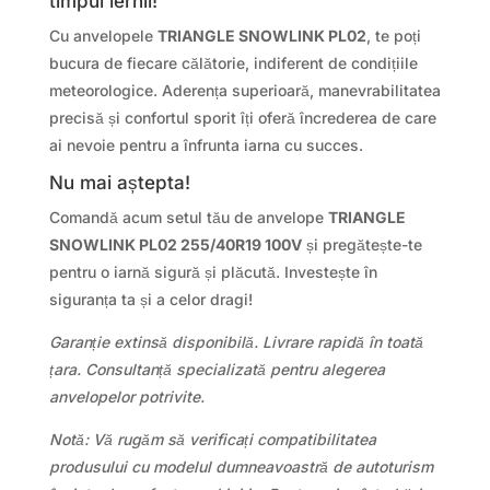
timpul iernii!
Cu anvelopele
TRIANGLE SNOWLINK PL02
, te poți
bucura de fiecare călătorie, indiferent de condițiile
meteorologice. Aderența superioară, manevrabilitatea
precisă și confortul sporit îți oferă încrederea de care
ai nevoie pentru a înfrunta iarna cu succes.
Nu mai aștepta!
Comandă acum setul tău de anvelope
TRIANGLE
SNOWLINK PL02 255/40R19 100V
și pregătește-te
pentru o iarnă sigură și plăcută. Investește în
siguranța ta și a celor dragi!
Garanție extinsă disponibilă. Livrare rapidă în toată
țara. Consultanță specializată pentru alegerea
anvelopelor potrivite.
Notă: Vă rugăm să verificați compatibilitatea
produsului cu modelul dumneavoastră de autoturism