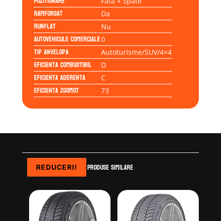
Pozitionare
Fata + Spate
Ramforsat
Da
Runflat
Nu
Autovehicule comerciale
0
Tip anvelopa
Autoturisme/SUV/4×4
Eficienta Combustibil
D
Eficienta Aderenta
C
Eficienta Zgomot
73
Produse similare
REDUCERI!
REDUCERI!
REDUCERI!
REDUCERI!