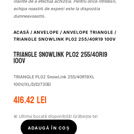
înainte de a efectua achiziția. Pentru orice întrebări,
echipa noastră de experți este la dispoziția
dumneavoastră.
ACASĂ
/
ANVELOPE
/
ANVELOPE TRIANGLE
/
TRIANGLE SNOWLINK PL02 255/40R19 100V
TRIANGLE SNOWLINK PL02 255/40R19
100V
TRIANGLE PL02 SnowLink 255/40R19XL
100V/XL/D/D/73(B)
416.42
lei
🚨 Ultima bucată disponibilă! Grăbește-te!
ADAUGĂ ÎN COȘ
Cantitate