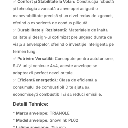
✅
Confort și Stabilitate la Volan:
Construcția robustă
și tehnologia avansată a anvelopei asigură o
manevrabilitate precisă și un nivel redus de zgomot,
oferind o experiență de condus plăcută.
✅
Durabilitate și Rezistență:
Materialele de înaltă
calitate și design-ul optimizat prelungesc durata de
viață a anvelopelor, oferind o investiție inteligentă pe
termen lung.
✅
Potrivire Versatilă:
Concepute pentru autoturisme,
SUV-uri și vehicule 4×4, aceste anvelope se
adaptează perfect nevoilor tale.
✅
Eficiență energetică:
Clasa de eficiență a
consumului de combustibil D te ajută să
economisești combustibil și să reduci emisiile.
Detalii Tehnice:
*
Marca anvelope:
TRIANGLE
*
Model anvelope:
Snowlink PL02
*
Latime anvelope:
255 mm