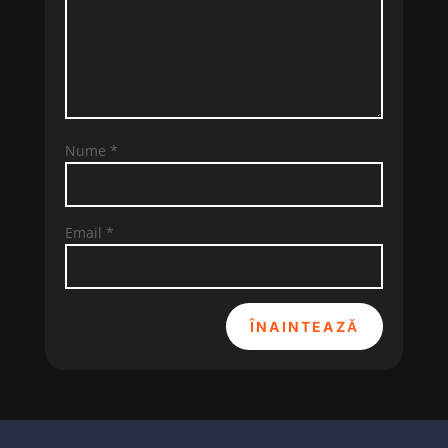
Nume
*
Email
*
ÎNAINTEAZĂ