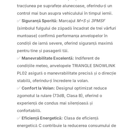
tracțiunea pe suprafețe alunecoase, oferindu-ți un
control mai bun asupra vehiculului în timpul iernii.
✅
Siguranță Sporită:
Marcajul
M+S
și
3PMSF
(simbolul fulgului de zăpadă încadrat de trei vârfuri
muntoase) confirmă performanța anvelopelor în
condiții de iarnă severe, oferind siguranță maximă
pentru tine și pasagerii tăi.
✅
Manevrabilitate Excelentă:
Indiferent de
condițiile meteo, anvelopele TRIANGLE SNOWLINK
PL02 asigură o manevrabilitate precisă și o direcție
stabilă, oferindu-ți încredere la volan.
✅
Confort la Volan:
Designul optimizat reduce
zgomotul la rulare (73dB, Clasa B), oferind o
experiență de condus mai silențioasă și
confortabilă.
✅
Eficiență Energetică:
Clasa de eficiență
energetică C contribuie la reducerea consumului de