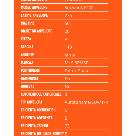
Model anvelope
Snowlink PL02
Latime anvelope
275
Inaltime
50
Diametru anvelope
20
Viteza
V
Sarcina
113
Anotimp
Iarna
Marcaj
M+S 3PMSF
Pozitionare
Fata + Spate
Ramforsat
Da
Runflat
Nu
Autovehicule comerciale
0
Tip anvelopa
Autoturisme/SUV/4×4
Eficienta Combustibil
C
Eficienta Aderenta
B
Eficienta Zgomot
73
Eficienta Nr. Unde Zgomot
B