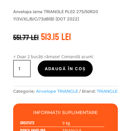
Anvelopa Iarna TRIANGLE PL02 275/50R20
113V/XL/B/C/73dB(B) [DOT 2022]
Prețul
Prețul
513.15
lei
551.77
lei
inițial
curent
a
este:
fost:
513.15 lei.
551.77 lei.
⚡ Doar 2 bucăți rămase! Comandă acum!
Cantitate
TRIANGLE
ADAUGĂ ÎN COȘ
SNOWLINK
PL02
275/50R20
Categorie:
Anvelope TRIANGLE
Brand:
TRIANGLE
113V
INFORMAȚII SUPLIMENTARE
Greutate
9 kg
Marca anvelope
TRIANGLE