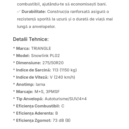
combustibil, ajutându-te să economisești bani.
✅
Durabilitate:
Construcția ranforsată asigură o
rezistență sporită la uzură și o durată de viață mai
lungă a anvelopelor.
Detalii Tehnice:
*
Marca:
TRIANGLE
*
Model:
Snowlink PL02
*
Dimensiune:
275/50R20
*
Indice de Sarcină:
113 (1150 kg)
*
Indice de Viteză:
V (240 km/h)
*
Anotimp:
Iarna
*
Marcaje:
M+S, 3PMSF
*
Tip Anvelopă:
Autoturisme/SUV/4×4
*
Eficiența Combustibil:
C
*
Eficiența Aderenta:
B
*
Eficiența Zgomot:
73 dB (B)