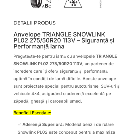
DETALII PRODUS
Anvelope TRIANGLE SNOWLINK
PL02 275/50R20 113V – Siguranță și
Performanță Iarna
Pregătește-te pentru iarnă cu anvelopele
TRIANGLE
SNOWLINK PL02 275/50R20 113V
, un partener de
încredere care îți oferă siguranță și performanță
optimă în condiții de iarnă dificile. Aceste anvelope
sunt proiectate special pentru autoturisme, SUV-uri și
vehicule 4×4, asigurând o aderență excelentă pe
zăpadă, gheață și carosabil umed.
Beneficii Esențiale:
✅
Aderență Superioră:
Modelul benzii de rulare
Snowlink PL02 este conceput pentru a maximiza