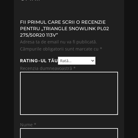
FII PRIMUL CARE SCRII O RECENZIE
PENTRU „TRIANGLE SNOWLINK PL02
275/50R20 113V”
Adresa ta de email nu va fi publicată.
Câmpurile obligatorii sunt marcate cu
*
RATING-UL TĂU
Recenzia dumneavoastră
*
Nume
*