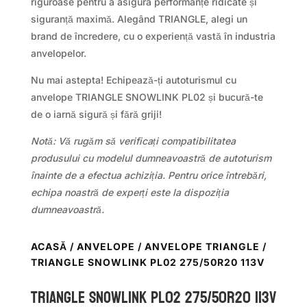
riguroase pentru a asigura performanțe ridicate și
siguranță maximă. Alegând TRIANGLE, alegi un
brand de încredere, cu o experiență vastă în industria
anvelopelor.
Nu mai astepta! Echipează-ți autoturismul cu
anvelope TRIANGLE SNOWLINK PL02 și bucură-te
de o iarnă sigură și fără griji!
Notă: Vă rugăm să verificați compatibilitatea
produsului cu modelul dumneavoastră de autoturism
înainte de a efectua achiziția. Pentru orice întrebări,
echipa noastră de experți este la dispoziția
dumneavoastră.
ACASĂ
/
ANVELOPE
/
ANVELOPE TRIANGLE
/
TRIANGLE SNOWLINK PL02 275/50R20 113V
TRIANGLE SNOWLINK PL02 275/50R20 113V