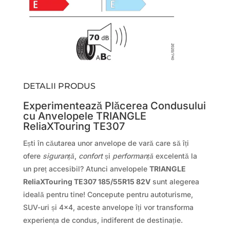
DETALII PRODUS
Experimentează Plăcerea Condusului
cu Anvelopele TRIANGLE
ReliaXTouring TE307
Ești în căutarea unor anvelope de vară care să îți
ofere
siguranță
,
confort
și
performanță
excelentă la
un preț accesibil? Atunci anvelopele
TRIANGLE
ReliaXTouring TE307 185/55R15 82V
sunt alegerea
ideală pentru tine! Concepute pentru autoturisme,
SUV-uri și 4×4, aceste anvelope îți vor transforma
experiența de condus, indiferent de destinație.