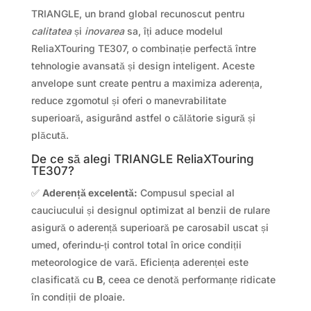
TRIANGLE, un brand global recunoscut pentru
calitatea
și
inovarea
sa, îți aduce modelul
ReliaXTouring TE307, o combinație perfectă între
tehnologie avansată și design inteligent. Aceste
anvelope sunt create pentru a maximiza aderența,
reduce zgomotul și oferi o manevrabilitate
superioară, asigurând astfel o călătorie sigură și
plăcută.
De ce să alegi TRIANGLE ReliaXTouring
TE307?
✅
Aderență excelentă:
Compusul special al
cauciucului și designul optimizat al benzii de rulare
asigură o aderență superioară pe carosabil uscat și
umed, oferindu-ți control total în orice condiții
meteorologice de vară. Eficiența aderenței este
clasificată cu
B
, ceea ce denotă performanțe ridicate
în condiții de ploaie.