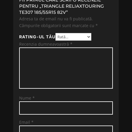
PENTRU „TRIANGLE RELIAXTOURING
TE307 185/55R15 82V”
Adresa ta de email nu va fi publicată.
Câmpurile obligatorii sunt marcate cu
*
RATING-UL TĂU
Recenzia dumneavoastră
*
Nume
*
Email
*