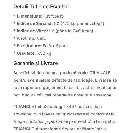
Detalii Tehnice Esențiale
*
Dimensiune:
185/55R15
*
Indice de Sarcină:
82 (475 kg per anvelopă)
*
Indice de Viteză:
V (până la 240 km/h)
*
Anotimp:
Vară
*
Poziționare:
Față + Spate
*
Greutate:
7.56 kg
Garanție și Livrare
Beneficiezi de garanția producătorului TRIANGLE
pentru eventualele defecte de fabricație. Livrarea se
face rapid și sigur, direct la ușa ta, astfel încât să te
poți bucura cât mai repede de noile tale anvelope.
TRIANGLE ReliaXTouring TE307 nu sunt doar
anvelope, ci o investiție în
siguranța
și
confortul
tău.
Alege
calitatea
și
performanța
dovedită a brandului
TRIANGLE și transformă fiecare călătorie într-o