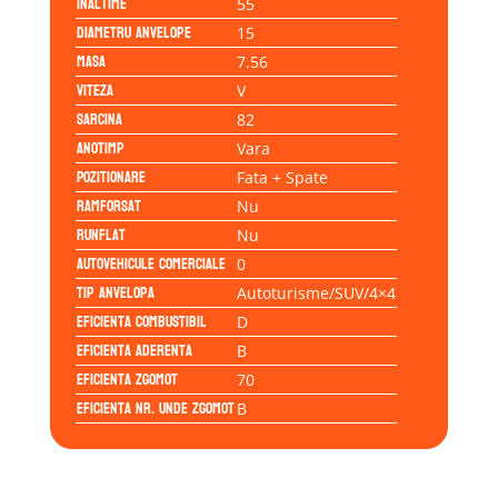
Inaltime
55
Diametru anvelope
15
Masa
7.56
Viteza
V
Sarcina
82
Anotimp
Vara
Pozitionare
Fata + Spate
Ramforsat
Nu
Runflat
Nu
Autovehicule comerciale
0
Tip anvelopa
Autoturisme/SUV/4×4
Eficienta Combustibil
D
Eficienta Aderenta
B
Eficienta Zgomot
70
Eficienta Nr. Unde Zgomot
B