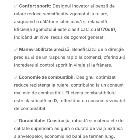
✅
Confort sporit:
Designul inovator al benzii de
rulare reduce semnificativ zgomotul la rulare,
asigurând o călătorie silențioasă și relaxantă.
Eficiența zgomotului este clasificată cu
B (70dB)
,
indicând un nivel redus de zgomot generat.
✅
Manevrabilitate precisă:
Beneficiază de o direcție
precisă și de un răspuns rapid la comenzi, oferindu-ți
încredere și control sporit în viraje și la frânare.
✅
Economie de combustibil:
Designul optimizat
reduce rezistența la rulare, contribuind la un consum
mai mic de combustibil. Eficiența combustibilului
este clasificată cu
D
, reflectând un consum rezonabil
de combustibil.
✅
Durabilitate:
Construcția robustă și materialele de
calitate superioară asigură o durată de viață extinsă
a anvelopelor, economisind bani pe termen lung.