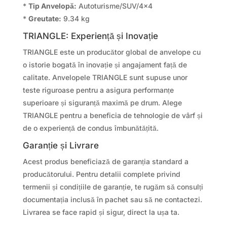
*
Tip Anvelopă:
Autoturisme/SUV/4×4
*
Greutate:
9.34 kg
TRIANGLE: Experiență și Inovație
TRIANGLE este un producător global de anvelope cu
o istorie bogată în inovație și angajament față de
calitate. Anvelopele TRIANGLE sunt supuse unor
teste riguroase pentru a asigura performanțe
superioare și siguranță maximă pe drum. Alege
TRIANGLE pentru a beneficia de tehnologie de vârf și
de o experiență de condus îmbunătățită.
Garanție și Livrare
Acest produs beneficiază de garanția standard a
producătorului. Pentru detalii complete privind
termenii și condițiile de garanție, te rugăm să consulți
documentația inclusă în pachet sau să ne contactezi.
Livrarea se face rapid și sigur, direct la ușa ta.