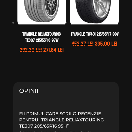
TRIANGLE RELIAXTOURING
TRIANGLE TW401 215/65R17 99V
TE307 215/55R16 97W
Prețul
Prețul
452.27
lei
335.00
lei
Prețul
Prețul
292.30
lei
271.84
lei
inițial
curen
inițial
curent
a
este:
a
este:
fost:
335.00 
fost:
271.84 lei.
452.27 lei.
292.30 lei.
OPINII
FII PRIMUL CARE SCRII O RECENZIE
PENTRU „TRIANGLE RELIAXTOURING
TE307 205/65R16 95H”