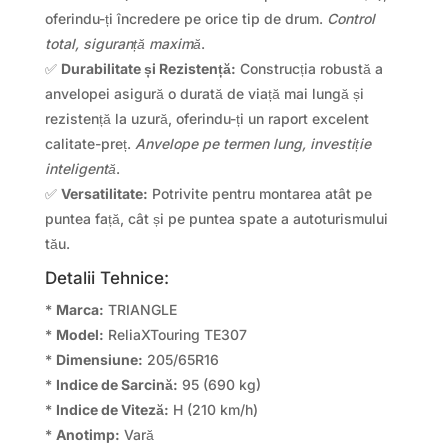
oferindu-ți încredere pe orice tip de drum.
Control
total, siguranță maximă
.
✅
Durabilitate și Rezistență:
Construcția robustă a
anvelopei asigură o durată de viață mai lungă și
rezistență la uzură, oferindu-ți un raport excelent
calitate-preț.
Anvelope pe termen lung, investiție
inteligentă
.
✅
Versatilitate:
Potrivite pentru montarea atât pe
puntea față, cât și pe puntea spate a autoturismului
tău.
Detalii Tehnice:
*
Marca:
TRIANGLE
*
Model:
ReliaXTouring TE307
*
Dimensiune:
205/65R16
*
Indice de Sarcină:
95 (690 kg)
*
Indice de Viteză:
H (210 km/h)
*
Anotimp:
Vară