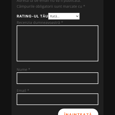
Adresa ta de email nu va fi publicată.
Câmpurile obligatorii sunt marcate cu
*
RATING-UL TĂU
Recenzia dumneavoastră
*
Nume
*
Email
*
ÎNAINTEAZĂ