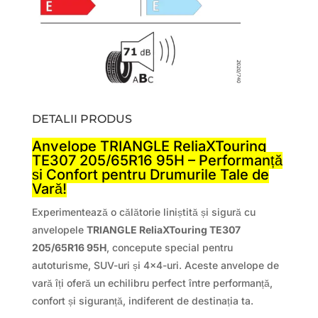
DETALII PRODUS
Anvelope TRIANGLE ReliaXTouring
TE307 205/65R16 95H – Performanță
și Confort pentru Drumurile Tale de
Vară!
Experimentează o călătorie liniștită și sigură cu
anvelopele
TRIANGLE ReliaXTouring TE307
205/65R16 95H
, concepute special pentru
autoturisme, SUV-uri și 4×4-uri. Aceste anvelope de
vară îți oferă un echilibru perfect între performanță,
confort și siguranță, indiferent de destinația ta.