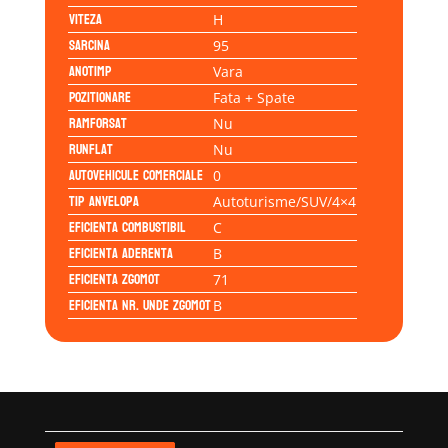
Viteza
H
Sarcina
95
Anotimp
Vara
Pozitionare
Fata + Spate
Ramforsat
Nu
Runflat
Nu
Autovehicule comerciale
0
Tip anvelopa
Autoturisme/SUV/4×4
Eficienta Combustibil
C
Eficienta Aderenta
B
Eficienta Zgomot
71
Eficienta Nr. Unde Zgomot
B