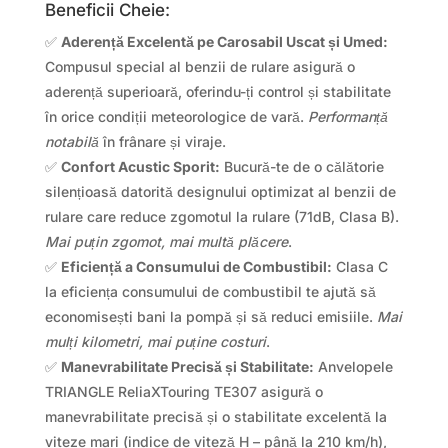
Beneficii Cheie:
✅
Aderență Excelentă pe Carosabil Uscat și Umed:
Compusul special al benzii de rulare asigură o
aderență superioară, oferindu-ți control și stabilitate
în orice condiții meteorologice de vară.
Performanță
notabilă
în frânare și viraje.
✅
Confort Acustic Sporit:
Bucură-te de o călătorie
silențioasă datorită designului optimizat al benzii de
rulare care reduce zgomotul la rulare (71dB, Clasa B).
Mai puțin zgomot, mai multă plăcere
.
✅
Eficiență a Consumului de Combustibil:
Clasa C
la eficiența consumului de combustibil te ajută să
economisești bani la pompă și să reduci emisiile.
Mai
mulți kilometri, mai puține costuri
.
✅
Manevrabilitate Precisă și Stabilitate:
Anvelopele
TRIANGLE ReliaXTouring TE307 asigură o
manevrabilitate precisă și o stabilitate excelentă la
viteze mari (indice de viteză H – până la 210 km/h),