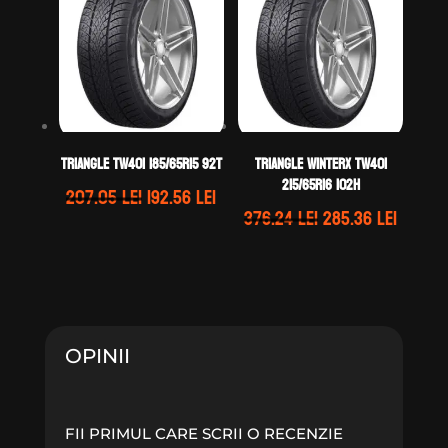
242.52 lei.
320.19 lei.
TRIANGLE TW401 185/65R15 92T
TRIANGLE WINTERX TW401
215/65R16 102H
Prețul
Prețul
207.05
lei
192.56
lei
Prețul
Prețul
376.24
lei
285.36
lei
inițial
curent
inițial
curen
a
este:
a
este:
fost:
192.56 lei.
fost:
285.36 
207.05 lei.
376.24 lei.
OPINII
FII PRIMUL CARE SCRII O RECENZIE