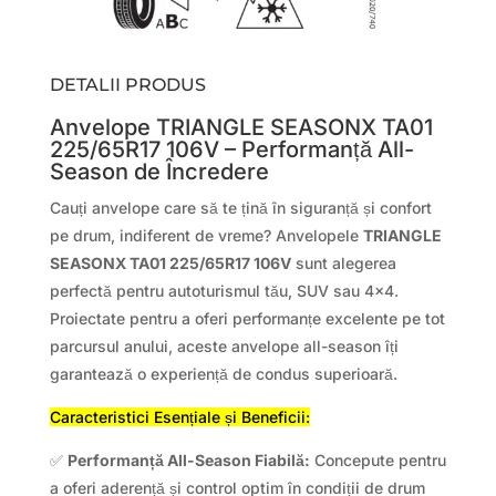
DETALII PRODUS
Anvelope TRIANGLE SEASONX TA01
225/65R17 106V – Performanță All-
Season de Încredere
Cauți anvelope care să te țină în siguranță și confort
pe drum, indiferent de vreme? Anvelopele
TRIANGLE
SEASONX TA01 225/65R17 106V
sunt alegerea
perfectă pentru autoturismul tău, SUV sau 4×4.
Proiectate pentru a oferi performanțe excelente pe tot
parcursul anului, aceste anvelope all-season îți
garantează o experiență de condus superioară.
Caracteristici Esențiale și Beneficii:
✅
Performanță All-Season Fiabilă:
Concepute pentru
a oferi aderență și control optim în condiții de drum