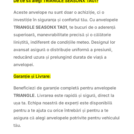
De ce să alegi TRIANGLE SEASONX TA01?
Aceste anvelope nu sunt doar o achiziție, ci o
investiție în siguranța și confortul tău. Cu anvelopele
TRIANGLE SEASONX TA01
, te bucuri de o aderență
superioară, manevrabilitate precisă și o călătorie
liniștită, indiferent de condițiile meteo. Designul lor
avansat asigură o distribuție uniformă a presiunii,
reducând uzura și prelungind durata de viață a
anvelopei.
Garanție și Livrare:
Beneficiezi de garanție completă pentru anvelopele
TRIANGLE
. Livrarea este rapidă și sigură, direct la
ușa ta. Echipa noastră de experți este disponibilă
pentru a te ajuta cu orice întrebări și pentru a te
asigura că alegi anvelopele potrivite pentru vehiculul
tău.