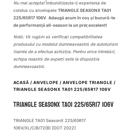
Nu mai aștepta!
Îmbunătățește-ți experiența de
condus cu anvelopele
TRIANGLE SEASONX TA01
225/65R17 106V
.
Adaugă acum în coș și bucură-te
de performanță all-season la un preț excelent!
Notă: Vă rugăm să verificați compatibilitatea
produsului cu modelul dumneavoastră de autoturism
înainte de a efectua achiziția. Pentru orice întrebări,
echipa noastră de experți este la dispoziția
dumneavoastră.
ACASĂ
/
ANVELOPE
/
ANVELOPE TRIANGLE
/
TRIANGLE SEASONX TA01 225/65R17 106V
TRIANGLE SEASONX TA01 225/65R17 106V
TRIANGLE TA01 SeasonX 225/65R17
106V/XL/C/B/72(B) [DOT 2022]