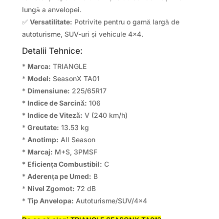
lungă a anvelopei.
✅
Versatilitate:
Potrivite pentru o gamă largă de
autoturisme, SUV-uri și vehicule 4×4.
Detalii Tehnice:
*
Marca:
TRIANGLE
*
Model:
SeasonX TA01
*
Dimensiune:
225/65R17
*
Indice de Sarcină:
106
*
Indice de Viteză:
V (240 km/h)
*
Greutate:
13.53 kg
*
Anotimp:
All Season
*
Marcaj:
M+S, 3PMSF
*
Eficiența Combustibil:
C
*
Aderența pe Umed:
B
*
Nivel Zgomot:
72 dB
*
Tip Anvelopa:
Autoturisme/SUV/4×4