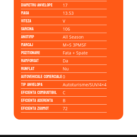
Diametru anvelope
17
Masa
13.53
Viteza
V
Sarcina
106
Anotimp
All Season
Marcaj
M+S 3PMSF
Pozitionare
Fata + Spate
Ramforsat
Da
Runflat
Nu
Autovehicule comerciale
0
Tip anvelopa
Autoturisme/SUV/4×4
Eficienta Combustibil
C
Eficienta Aderenta
B
Eficienta Zgomot
72