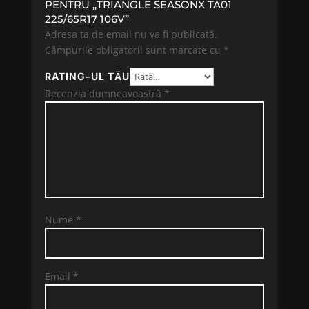
PENTRU „TRIANGLE SEASONX TA01
225/65R17 106V”
Adresa ta de email nu va fi publicată.
Câmpurile obligatorii sunt marcate cu
*
RATING-UL TĂU
Recenzia dumneavoastră
*
Nume
*
Email
*