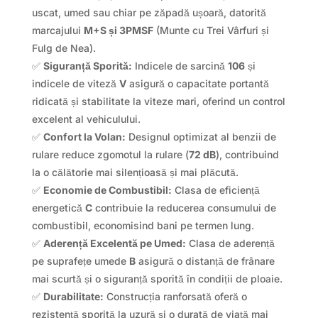
uscat, umed sau chiar pe zăpadă ușoară, datorită
marcajului
M+S și 3PMSF
(Munte cu Trei Vârfuri și
Fulg de Nea).
✅
Siguranță Sporită:
Indicele de sarcină
106
și
indicele de viteză
V
asigură o capacitate portantă
ridicată și stabilitate la viteze mari, oferind un control
excelent al vehiculului.
✅
Confort la Volan:
Designul optimizat al benzii de
rulare reduce zgomotul la rulare (
72 dB
), contribuind
la o călătorie mai silențioasă și mai plăcută.
✅
Economie de Combustibil:
Clasa de eficiență
energetică
C
contribuie la reducerea consumului de
combustibil, economisind bani pe termen lung.
✅
Aderență Excelentă pe Umed:
Clasa de aderență
pe suprafețe umede
B
asigură o distanță de frânare
mai scurtă și o siguranță sporită în condiții de ploaie.
✅
Durabilitate:
Construcția ranforsată oferă o
rezistență sporită la uzură și o durată de viață mai