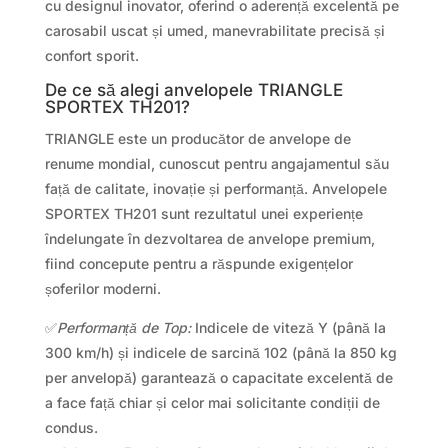
cu designul inovator, oferind o aderență excelentă pe
carosabil uscat și umed, manevrabilitate precisă și
confort sporit.
De ce să alegi anvelopele TRIANGLE
SPORTEX TH201?
TRIANGLE este un producător de anvelope de
renume mondial, cunoscut pentru angajamentul său
față de calitate, inovație și performanță. Anvelopele
SPORTEX TH201 sunt rezultatul unei experiențe
îndelungate în dezvoltarea de anvelope premium,
fiind concepute pentru a răspunde exigențelor
șoferilor moderni.
✅
Performanță de Top:
Indicele de viteză Y (până la
300 km/h) și indicele de sarcină 102 (până la 850 kg
per anvelopă) garantează o capacitate excelentă de
a face față chiar și celor mai solicitante condiții de
condus.