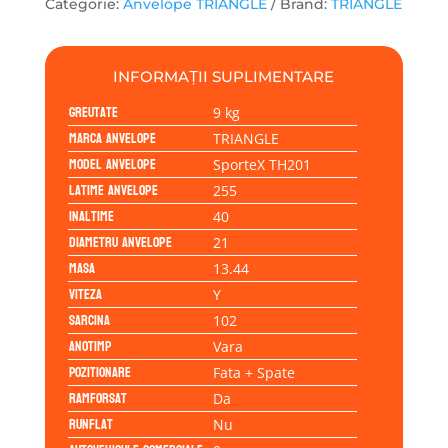
Categorie:
Anvelope TRIANGLE
Brand:
TRIANGLE
102Y
INFORMAȚII SUPLIMENTARE
Greutate
9 kg
Marca anvelope
TRIANGLE
Model anvelope
SporteX TH201
Latime anvelope
255
Inaltime
40
Diametru anvelope
21
Masa
13.44
Viteza
Y
Sarcina
102
Anotimp
Vara
Pozitionare
Fata + Spate
Ramforsat
Da
Runflat
Nu