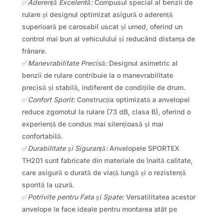
✅
Aderență Excelentă:
Compusul special al benzii de
rulare și designul optimizat asigură o aderență
superioară pe carosabil uscat și umed, oferind un
control mai bun al vehiculului și reducând distanța de
frânare.
✅
Manevrabilitate Precisă:
Designul asimetric al
benzii de rulare contribuie la o manevrabilitate
precisă și stabilă, indiferent de condițiile de drum.
✅
Confort Sporit:
Construcția optimizată a anvelopei
reduce zgomotul la rulare (73 dB, clasa B), oferind o
experiență de condus mai silențioasă și mai
confortabilă.
✅
Durabilitate și Siguranță:
Anvelopele SPORTEX
TH201 sunt fabricate din materiale de înaltă calitate,
care asigură o durată de viață lungă și o rezistență
sporită la uzură.
✅
Potrivite pentru Fata și Spate:
Versatilitatea acestor
anvelope le face ideale pentru montarea atât pe