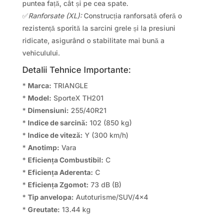
puntea față, cât și pe cea spate.
✅
Ranforsate (XL):
Construcția ranforsată oferă o
rezistență sporită la sarcini grele și la presiuni
ridicate, asigurând o stabilitate mai bună a
vehiculului.
Detalii Tehnice Importante:
*
Marca:
TRIANGLE
*
Model:
SporteX TH201
*
Dimensiuni:
255/40R21
*
Indice de sarcină:
102 (850 kg)
*
Indice de viteză:
Y (300 km/h)
*
Anotimp:
Vara
*
Eficiența Combustibil:
C
*
Eficiența Aderenta:
C
*
Eficiența Zgomot:
73 dB (B)
*
Tip anvelopa:
Autoturisme/SUV/4×4
*
Greutate:
13.44 kg