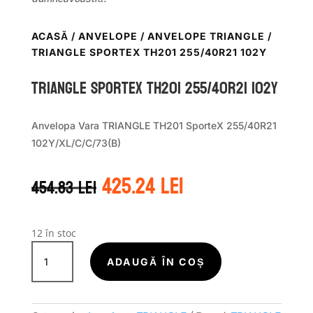
ACASĂ
/
ANVELOPE
/
ANVELOPE TRIANGLE
/
TRIANGLE SPORTEX TH201 255/40R21 102Y
TRIANGLE SPORTEX TH201 255/40R21 102Y
Anvelopa Vara TRIANGLE TH201 SporteX 255/40R21
102Y/XL/C/C/73(B)
Prețul
Prețul
425.24
lei
454.83
lei
inițial
curent
a
este:
fost:
425.24 lei.
454.83 lei.
12 în stoc
Cantitate
TRIANGLE
ADAUGĂ ÎN COȘ
SPORTEX
TH201
255/40R21