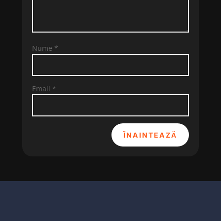
Nume
*
Email
*
ÎNAINTEAZĂ