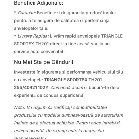
Beneficii Adiționale:
*
Garanție:
Beneficiezi de garanția producătorului
pentru a te asigura de calitatea și performanța
anvelopelor tale.
*
Livrare Rapidă:
Livrăm rapid anvelopele TRIANGLE
SPORTEX TH201 direct la tine acasă sau la un
service auto convenabil.
Nu Mai Sta pe Gânduri!
Investește în siguranța și performanța vehiculului tău
cu anvelopele
TRIANGLE SPORTEX TH201
255/40R21 102Y
.
Comandă acum
și bucură-te de o
experiență de condus superioară!
Notă: Vă rugăm să verificați compatibilitatea
produsului cu modelul dumneavoastră de autoturism
înainte de a efectua achiziția. Pentru orice întrebări,
echipa noastră de experți este la dispoziția
dumneavoastră.