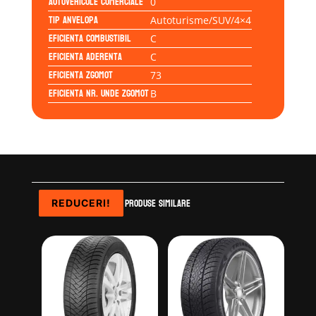
Autovehicule comerciale
0
Tip anvelopa
Autoturisme/SUV/4×4
Eficienta Combustibil
C
Eficienta Aderenta
C
Eficienta Zgomot
73
Eficienta Nr. Unde Zgomot
B
Produse similare
REDUCERI!
REDUCERI!
REDUCERI!
REDUCERI!