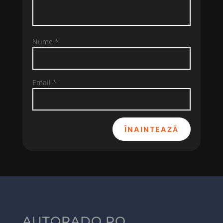
Nume
*
Email
*
ÎNAINTEAZĂ
AUTORADO.RO