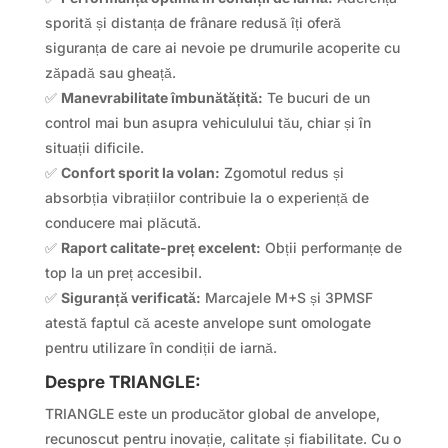
sporită și distanța de frânare redusă îți oferă
siguranța de care ai nevoie pe drumurile acoperite cu
zăpadă sau gheață.
✅
Manevrabilitate îmbunătățită:
Te bucuri de un
control mai bun asupra vehiculului tău, chiar și în
situații dificile.
✅
Confort sporit la volan:
Zgomotul redus și
absorbția vibrațiilor contribuie la o experiență de
conducere mai plăcută.
✅
Raport calitate-preț excelent:
Obții performanțe de
top la un preț accesibil.
✅
Siguranță verificată:
Marcajele M+S și 3PMSF
atestă faptul că aceste anvelope sunt omologate
pentru utilizare în condiții de iarnă.
Despre TRIANGLE:
TRIANGLE este un producător global de anvelope,
recunoscut pentru inovație, calitate și fiabilitate. Cu o