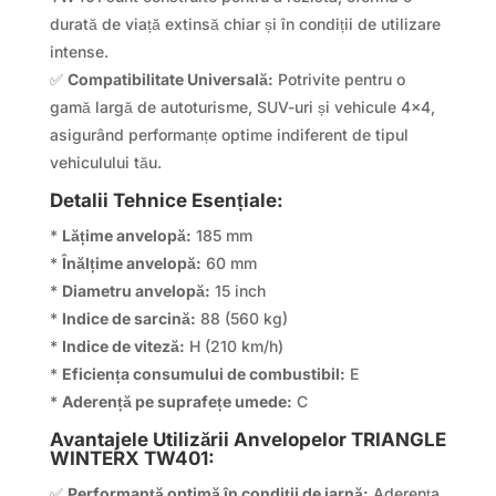
durată de viață extinsă chiar și în condiții de utilizare
intense.
✅
Compatibilitate Universală:
Potrivite pentru o
gamă largă de autoturisme, SUV-uri și vehicule 4×4,
asigurând performanțe optime indiferent de tipul
vehiculului tău.
Detalii Tehnice Esențiale:
*
Lățime anvelopă:
185 mm
*
Înălțime anvelopă:
60 mm
*
Diametru anvelopă:
15 inch
*
Indice de sarcină:
88 (560 kg)
*
Indice de viteză:
H (210 km/h)
*
Eficiența consumului de combustibil:
E
*
Aderență pe suprafețe umede:
C
Avantajele Utilizării Anvelopelor TRIANGLE
WINTERX TW401:
✅
Performanță optimă în condiții de iarnă:
Aderența