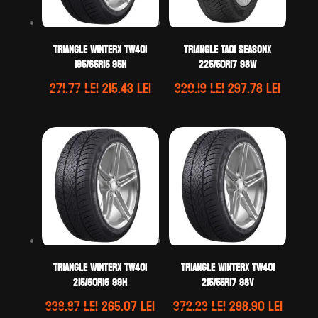
TRIANGLE WINTERX TW401
TRIANGLE TA01 SEASONX
195/65R15 95H
225/50R17 98W
Prețul
Prețul
Prețul
Prețul
271.77
lei
215.43
lei
320.19
lei
297.78
lei
inițial
curent
inițial
curent
a
este:
a
este:
fost:
215.43 lei.
fost:
297.78 
271.77 lei.
320.19 lei.
TRIANGLE WINTERX TW401
TRIANGLE WINTERX TW401
215/60R16 99H
215/55R17 98V
Prețul
Prețul
Prețul
Prețul
338.87
lei
265.07
lei
372.23
lei
298.90
lei