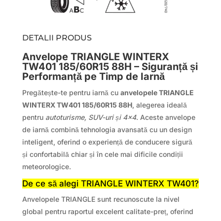
DETALII PRODUS
Anvelope TRIANGLE WINTERX
TW401 185/60R15 88H – Siguranță și
Performanță pe Timp de Iarnă
Pregătește-te pentru iarnă cu
anvelopele TRIANGLE
WINTERX TW401 185/60R15 88H
, alegerea ideală
pentru
autoturisme, SUV-uri și 4×4
. Aceste anvelope
de iarnă combină tehnologia avansată cu un design
inteligent, oferind o experiență de conducere sigură
și confortabilă chiar și în cele mai dificile condiții
meteorologice.
De ce să alegi TRIANGLE WINTERX TW401?
Anvelopele TRIANGLE sunt recunoscute la nivel
global pentru raportul excelent calitate-preț, oferind