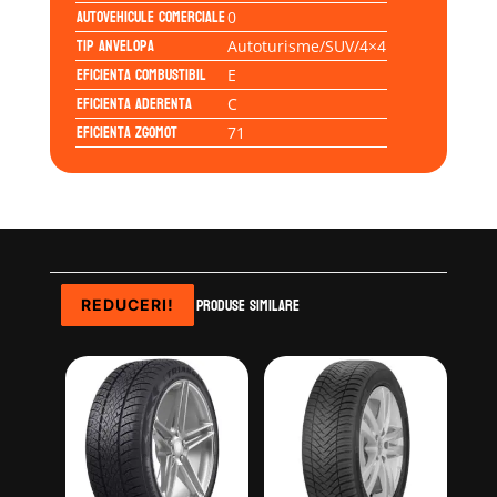
Autovehicule comerciale
0
Tip anvelopa
Autoturisme/SUV/4×4
Eficienta Combustibil
E
Eficienta Aderenta
C
Eficienta Zgomot
71
Produse similare
REDUCERI!
REDUCERI!
REDUCERI!
REDUCERI!