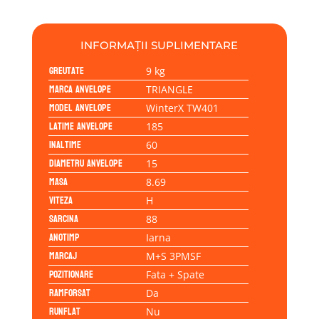
88H
INFORMAȚII SUPLIMENTARE
Greutate
9 kg
Marca anvelope
TRIANGLE
Model anvelope
WinterX TW401
Latime anvelope
185
Inaltime
60
Diametru anvelope
15
Masa
8.69
Viteza
H
Sarcina
88
Anotimp
Iarna
Marcaj
M+S 3PMSF
Pozitionare
Fata + Spate
Ramforsat
Da
Runflat
Nu