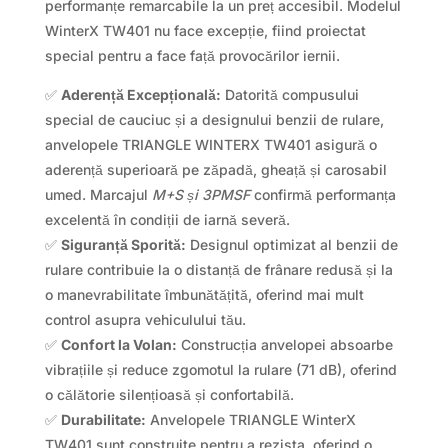
performanțe remarcabile la un preț accesibil. Modelul
WinterX TW401 nu face excepție, fiind proiectat
special pentru a face față provocărilor iernii.
✅
Aderență Excepțională:
Datorită compusului
special de cauciuc și a designului benzii de rulare,
anvelopele TRIANGLE WINTERX TW401 asigură o
aderență superioară pe zăpadă, gheață și carosabil
umed. Marcajul
M+S și 3PMSF
confirmă performanța
excelentă în condiții de iarnă severă.
✅
Siguranță Sporită:
Designul optimizat al benzii de
rulare contribuie la o distanță de frânare redusă și la
o manevrabilitate îmbunătățită, oferind mai mult
control asupra vehiculului tău.
✅
Confort la Volan:
Construcția anvelopei absoarbe
vibrațiile și reduce zgomotul la rulare (71 dB), oferind
o călătorie silențioasă și confortabilă.
✅
Durabilitate:
Anvelopele TRIANGLE WinterX
TW401 sunt construite pentru a rezista, oferind o