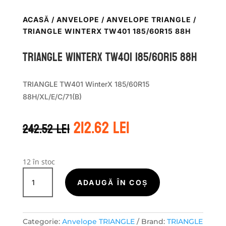
ACASĂ
/
ANVELOPE
/
ANVELOPE TRIANGLE
/
TRIANGLE WINTERX TW401 185/60R15 88H
TRIANGLE WINTERX TW401 185/60R15 88H
TRIANGLE TW401 WinterX 185/60R15
88H/XL/E/C/71(B)
Prețul
Prețul
212.62
lei
242.52
lei
inițial
curent
a
este:
fost:
212.62 lei.
242.52 lei.
12 în stoc
Cantitate
TRIANGLE
ADAUGĂ ÎN COȘ
WINTERX
TW401
185/60R15
Categorie:
Anvelope TRIANGLE
Brand:
TRIANGLE