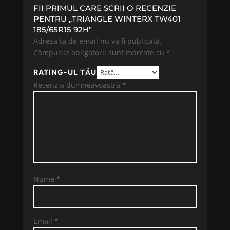
FII PRIMUL CARE SCRII O RECENZIE
PENTRU „TRIANGLE WINTERX TW401
185/65R15 92H”
Adresa ta de email nu va fi publicată.
Câmpurile obligatorii sunt marcate cu
*
RATING-UL TĂU
Recenzia dumneavoastră
*
Nume
*
Email
*