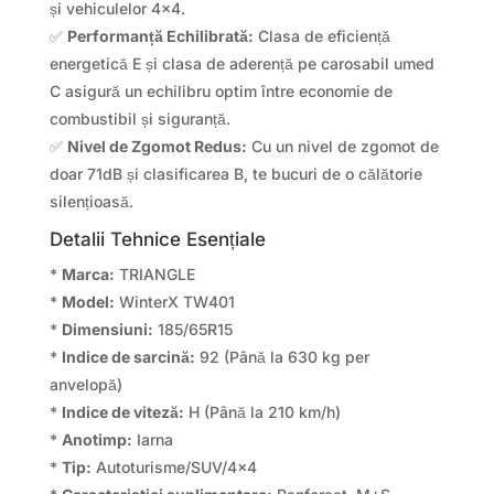
și vehiculelor 4×4.
✅
Performanță Echilibrată:
Clasa de eficiență
energetică E și clasa de aderență pe carosabil umed
C asigură un echilibru optim între economie de
combustibil și siguranță.
✅
Nivel de Zgomot Redus:
Cu un nivel de zgomot de
doar 71dB și clasificarea B, te bucuri de o călătorie
silențioasă.
Detalii Tehnice Esențiale
*
Marca:
TRIANGLE
*
Model:
WinterX TW401
*
Dimensiuni:
185/65R15
*
Indice de sarcină:
92 (Până la 630 kg per
anvelopă)
*
Indice de viteză:
H (Până la 210 km/h)
*
Anotimp:
Iarna
*
Tip:
Autoturisme/SUV/4×4