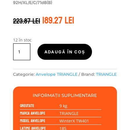
92H/XL/E/C/71dB(B)
Prețul
Prețul
189.27
lei
223.87
lei
inițial
curent
a
este:
fost:
189.27 lei.
223.87 lei.
12 în stoc
Cantitate
TRIANGLE
ADAUGĂ ÎN COȘ
WINTERX
TW401
185/65R15
Categorie:
Anvelope TRIANGLE
Brand:
TRIANGLE
92H
INFORMAȚII SUPLIMENTARE
Greutate
9 kg
Marca anvelope
TRIANGLE
Model anvelope
WinterX TW401
Latime anvelope
185