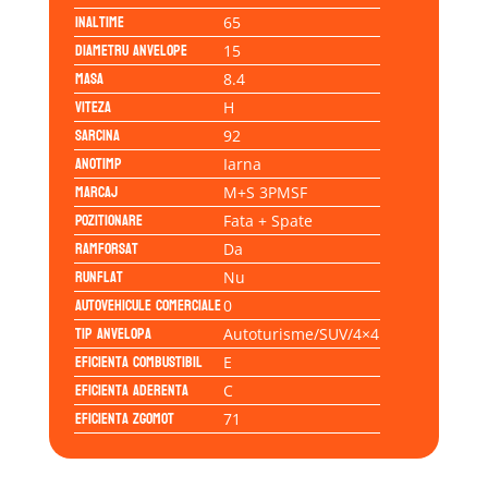
Inaltime
65
Diametru anvelope
15
Masa
8.4
Viteza
H
Sarcina
92
Anotimp
Iarna
Marcaj
M+S 3PMSF
Pozitionare
Fata + Spate
Ramforsat
Da
Runflat
Nu
Autovehicule comerciale
0
Tip anvelopa
Autoturisme/SUV/4×4
Eficienta Combustibil
E
Eficienta Aderenta
C
Eficienta Zgomot
71