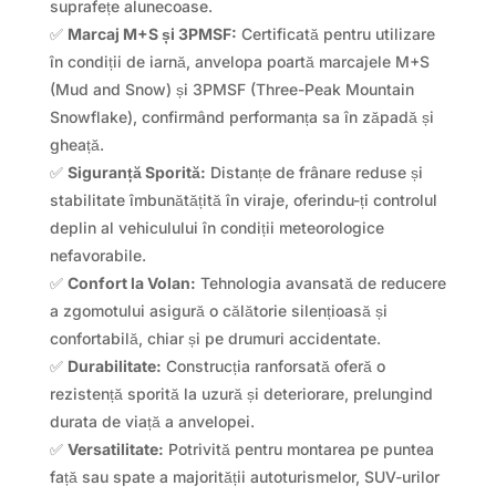
suprafețe alunecoase.
✅
Marcaj M+S și 3PMSF:
Certificată pentru utilizare
în condiții de iarnă, anvelopa poartă marcajele M+S
(Mud and Snow) și 3PMSF (Three-Peak Mountain
Snowflake), confirmând performanța sa în zăpadă și
gheață.
✅
Siguranță Sporită:
Distanțe de frânare reduse și
stabilitate îmbunătățită în viraje, oferindu-ți controlul
deplin al vehiculului în condiții meteorologice
nefavorabile.
✅
Confort la Volan:
Tehnologia avansată de reducere
a zgomotului asigură o călătorie silențioasă și
confortabilă, chiar și pe drumuri accidentate.
✅
Durabilitate:
Construcția ranforsată oferă o
rezistență sporită la uzură și deteriorare, prelungind
durata de viață a anvelopei.
✅
Versatilitate:
Potrivită pentru montarea pe puntea
față sau spate a majorității autoturismelor, SUV-urilor