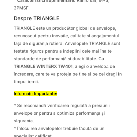
*
Caracteristici suplimentare:
Ranforsat, M+S,
3PMSF
Despre TRIANGLE
TRIANGLE este un producător global de anvelope,
recunoscut pentru inovație, calitate și angajamentul
față de siguranța rutieră. Anvelopele TRIANGLE sunt
testate riguros pentru a îndeplini cele mai înalte
standarde de performanță și durabilitate. Cu
TRIANGLE WINTERX TW401
, alegi o anvelopă de
încredere, care te va proteja pe tine și pe cei dragi în
timpul iernii.
Informații Importante:
* Se recomandă verificarea regulată a presiunii
anvelopelor pentru a optimiza performanța și
siguranța.
* Înlocuirea anvelopelor trebuie făcută de un
specialist calificat.