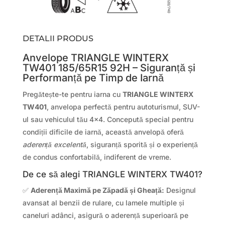
DETALII PRODUS
Anvelope TRIANGLE WINTERX
TW401 185/65R15 92H – Siguranță și
Performanță pe Timp de Iarnă
Pregătește-te pentru iarna cu
TRIANGLE WINTERX
TW401
, anvelopa perfectă pentru autoturismul, SUV-
ul sau vehiculul tău 4×4. Concepută special pentru
condiții dificile de iarnă, această anvelopă oferă
aderență excelentă
, siguranță sporită și o experiență
de condus confortabilă, indiferent de vreme.
De ce să alegi TRIANGLE WINTERX TW401?
✅
Aderență Maximă pe Zăpadă și Gheață:
Designul
avansat al benzii de rulare, cu lamele multiple și
caneluri adânci, asigură o aderență superioară pe