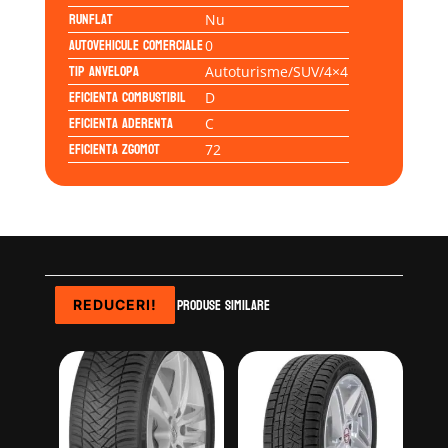
Runflat
Nu
Autovehicule comerciale
0
Tip anvelopa
Autoturisme/SUV/4×4
Eficienta Combustibil
D
Eficienta Aderenta
C
Eficienta Zgomot
72
Produse similare
REDUCERI!
REDUCERI!
REDUCERI!
REDUCERI!