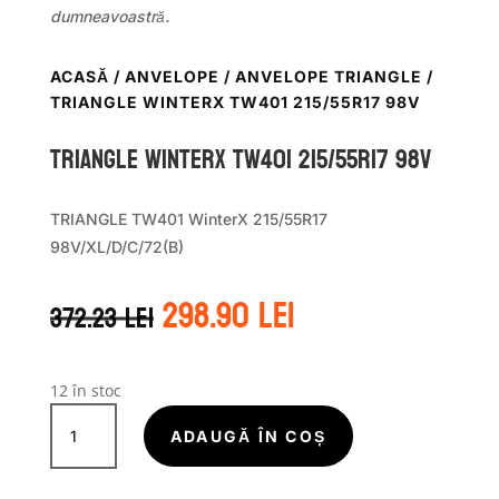
dumneavoastră.
ACASĂ
/
ANVELOPE
/
ANVELOPE TRIANGLE
/
TRIANGLE WINTERX TW401 215/55R17 98V
TRIANGLE WINTERX TW401 215/55R17 98V
TRIANGLE TW401 WinterX 215/55R17
98V/XL/D/C/72(B)
Prețul
Prețul
298.90
lei
372.23
lei
inițial
curent
a
este:
fost:
298.90 lei.
372.23 lei.
12 în stoc
Cantitate
TRIANGLE
ADAUGĂ ÎN COȘ
WINTERX
TW401