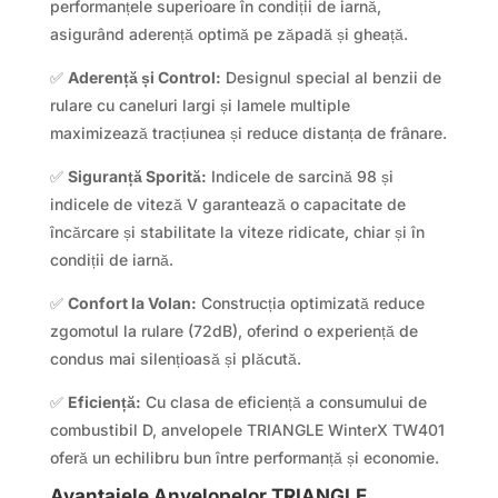
performanțele superioare în condiții de iarnă,
asigurând aderență optimă pe zăpadă și gheață.
✅
Aderență și Control:
Designul special al benzii de
rulare cu caneluri largi și lamele multiple
maximizează tracțiunea și reduce distanța de frânare.
✅
Siguranță Sporită:
Indicele de sarcină 98 și
indicele de viteză V garantează o capacitate de
încărcare și stabilitate la viteze ridicate, chiar și în
condiții de iarnă.
✅
Confort la Volan:
Construcția optimizată reduce
zgomotul la rulare (72dB), oferind o experiență de
condus mai silențioasă și plăcută.
✅
Eficiență:
Cu clasa de eficiență a consumului de
combustibil D, anvelopele TRIANGLE WinterX TW401
oferă un echilibru bun între performanță și economie.
Avantajele Anvelopelor TRIANGLE