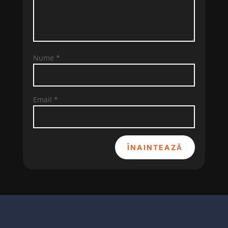
Nume
*
Email
*
ÎNAINTEAZĂ