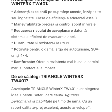
WINTERX TW401:
*
Aderență excelentă
pe suprafețe umede, înzăpezite
sau înghețate. Clasa de eficiență a aderenței este C.
*
Manevrabilitate precisă
și control sporit în viraje.
*
Reducerea riscului de acvaplanare
datorită
sistemului eficient de evacuare a apei.
*
Durabilitate
și rezistență la uzură.
*
Potrivite
pentru o gamă largă de autoturisme, SUV-
uri și 4×4.
*
Ramforsate:
Ofera o rezistenta mai buna la sarcini
mari si protectie la impact.
De ce să alegi TRIANGLE WINTERX
TW401?
Anvelopele TRIANGLE WinterX TW401 sunt alegerea
ideală pentru șoferii care caută
siguranță
,
performanță
și
fiabilitate
pe timp de iarnă. Cu un
raport calitate-preț excelent, aceste anvelope îți