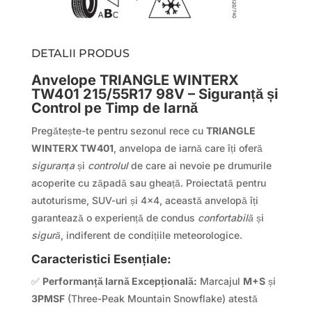
DETALII PRODUS
Anvelope TRIANGLE WINTERX
TW401 215/55R17 98V – Siguranță și
Control pe Timp de Iarnă
Pregătește-te pentru sezonul rece cu
TRIANGLE
WINTERX TW401
, anvelopa de iarnă care îți oferă
siguranța
și
controlul
de care ai nevoie pe drumurile
acoperite cu zăpadă sau gheață. Proiectată pentru
autoturisme, SUV-uri și 4×4, această anvelopă îți
garantează o experiență de condus
confortabilă
și
sigură
, indiferent de condițiile meteorologice.
Caracteristici Esențiale:
✅
Performanță Iarnă Excepțională:
Marcajul
M+S
și
3PMSF
(Three-Peak Mountain Snowflake) atestă