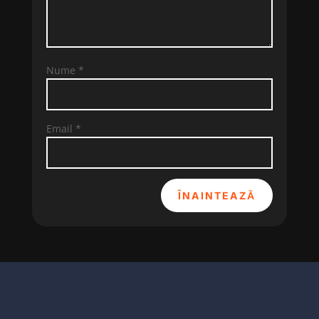
Nume
*
Email
*
ÎNAINTEAZĂ