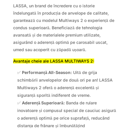
LASSA, un brand de încredere cu o istorie
îndelungată în producția de anvelope de calitate,
garantează cu modelul Multiways 2 o experiență de
condus superioară. Beneficiază de tehnologia
avansată și de materialele premium utilizate,
asigurând o aderență optimă pe carosabil uscat,
umed sau acoperit cu zăpadă ușoară.
Avantaje cheie ale LASSA MULTIWAYS 2:
✅
Performanță All-Season:
Uită de grija
schimbării anvelopelor de două ori pe an! LASSA
Multiways 2 oferă o aderență excelentă și
siguranță sporită indiferent de vreme.
✅
Aderență Superioară:
Banda de rulare
inovatoare și compusul special de cauciuc asigură
o aderență optimă pe orice suprafață, reducând
distanța de frânare și îmbunătățind