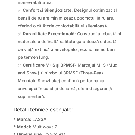
manevrabilitatea.
✅
Confort și Silențiozitate:
Designul optimizat al
benzii de rulare minimizează zgomotul la rulare,
oferind o călătorie confortabilă și silențioasă.
✅
Durabilitate Excepțională:
Construcția robustă și
materialele de înaltă calitate garantează o durată
de viață extinsă a anvelopelor, economisind bani
pe termen lung.
✅
Certificare M+S și 3PMSF:
Marcajul M+S (Mud
and Snow) și simbolul 3PMSF (Three-Peak
Mountain Snowflake) confirmă performanța
anvelopei în condiții de iarnă, oferind siguranță
suplimentară.
Detalii tehnice esențiale:
*
Marca:
LASSA
*
Model:
Multiways 2
*
Dimensiune:
225/55R17