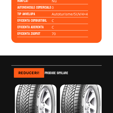
Runflat
Nu
Autovehicule comerciale
0
Tip anvelopa
Autoturisme/SUV/4×4
Eficienta Combustibil
C
Eficienta Aderenta
C
Eficienta Zgomot
70
Produse similare
REDUCERI!
REDUCERI!
REDUCERI!
REDUCERI!