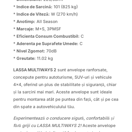
*
Indice de Sarcină:
101 (825 kg)
*
Indice de Viteză:
W (270 km/h)
*
Anotimp:
All Season
*
Marcaje:
M+S, 3PMSF
*
Eficienta Consum Combustibil:
C
*
Aderenta pe Suprafete Umede:
C
*
Nivel Zgomot:
70dB
*
Greutate:
11.02 kg
LASSA MULTIWAYS 2
sunt anvelope ranforsate,
concepute pentru autoturisme, SUV-uri și vehicule
4×4, oferind un plus de stabilitate și siguranță, chiar
și la sarcini mai mari. Aceste anvelope sunt ideale
pentru montarea atât pe puntea din față, cât și pe cea
din spate a autovehiculului tău.
Experimentează o conducere sigură, confortabilă și
fără griji cu LASSA MULTIWAYS 2!
Aceste anvelope