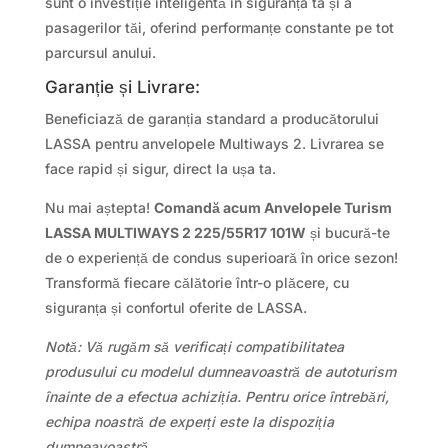
sunt o investiție inteligentă în siguranța ta și a
pasagerilor tăi, oferind performanțe constante pe tot
parcursul anului.
Garanție și Livrare:
Beneficiază de garanția standard a producătorului
LASSA pentru anvelopele Multiways 2. Livrarea se
face rapid și sigur, direct la ușa ta.
Nu mai aștepta!
Comandă acum Anvelopele Turism
LASSA MULTIWAYS 2 225/55R17 101W
și bucură-te
de o experiență de condus superioară în orice sezon!
Transformă fiecare călătorie într-o plăcere, cu
siguranța și confortul oferite de LASSA.
Notă: Vă rugăm să verificați compatibilitatea
produsului cu modelul dumneavoastră de autoturism
înainte de a efectua achiziția. Pentru orice întrebări,
echipa noastră de experți este la dispoziția
dumneavoastră.