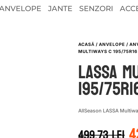
ANVELOPE
JANTE
SENZORI
ACCE
ACASĂ
/
ANVELOPE
/
AN
MULTIWAYS C 195/75R16
LASSA MU
195/75R1
AllSeason LASSA Multiw
P
4
i
499.73
lei