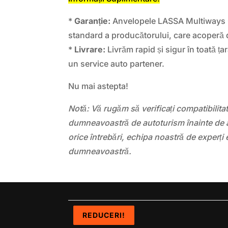
*
Garanție:
Anvelopele LASSA Multiways C
standard a producătorului, care acoperă d
*
Livrare:
Livrăm rapid și sigur în toată țar
un service auto partener.
Nu mai astepta!
Notă: Vă rugăm să verificați compatibilit
dumneavoastră de autoturism înainte de a
orice întrebări, echipa noastră de experți 
dumneavoastră.
REDUCERI!
REDUCERI!
REDUCERI!
REDUCERI!