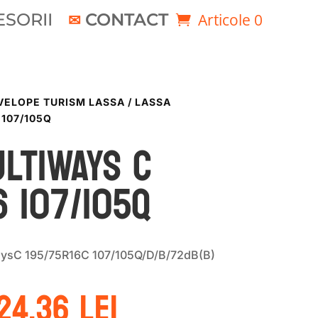
SORII
CONTACT
Articole 0
VELOPE TURISM LASSA
/ LASSA
 107/105Q
LTIWAYS C
6 107/105Q
aysC 195/75R16C 107/105Q/D/B/72dB(B)
rețul
Prețul
24.36
lei
nițial
curent