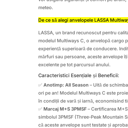
meteo.
De ce să alegi anvelopele LASSA Multiwa
LASSA, un brand recunoscut pentru calita
modelul Multiways C, o anvelopă cargo pr
experiență superioară de conducere. Indi
mărfuri sau persoane, aceste anvelope îț
excelente pe tot parcursul anului.
Caracteristici Esențiale și Beneficii:
✅
Anotimp: All Season
– Uită de schimba
ori pe an! Modelul Multiways C este proi
în condiții de vară și iarnă, economisind t
✅
Marcaj M+S 3PMSF
– Certificarea M+
simbolul 3PMSF (Three-Peak Mountain Sn
că aceste anvelope sunt testate și aprobat