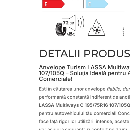
DETALII PRODU
Anvelope Turism LASSA Multiwa
107/105Q – Soluția Ideală pentru
Comerciale!
Ești în căutarea unor anvelope
fiabile, du
performanță constantă indiferent de ano
LASSA Multiways C 195/75R16 107/105
pentru autovehiculul tău comercial! Conc
face față rigorilor utilizării intense, acest
vor asigura siguranță și confort pe drum, i