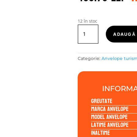
a
f
4
12 în stoc
Cantitate
LASSA
ADAUGĂ 
MULTIWAYS
C
195/75R16
Categorie:
Anvelope turis
107/105Q
INFORMA
Greutate
Marca anvelope
Model anvelope
Latime anvelope
Inaltime