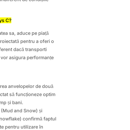
ys C?
tea sa, aduce pe piață
oiectată pentru a oferi o
ferent dacă transporti
i vor asigura performanțe
rea anvelopelor de două
ectat să funcționeze optim
imp și bani.
S (Mud and Snow) și
owflake) confirmă faptul
e pentru utilizare în