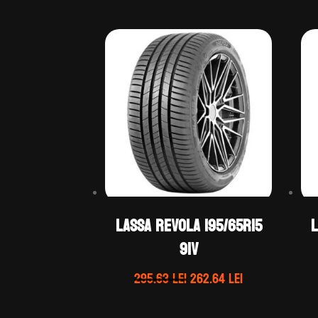
LASSA REVOLA 195/65R15
L
91V
Prețul
Prețul
295.63
lei
262.64
lei
inițial
curent
a
este: