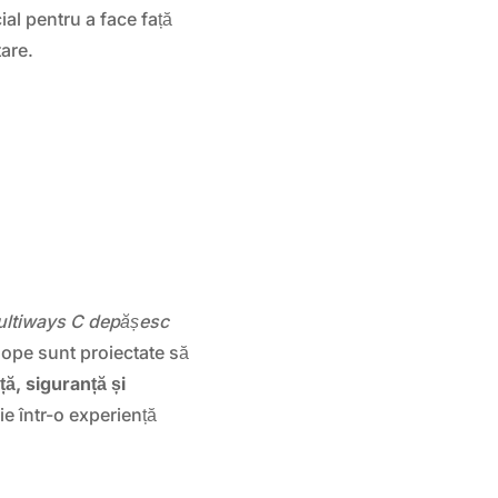
al pentru a face față
tare.
Multiways C depășesc
lope sunt proiectate să
ă, siguranță și
ie într-o experiență