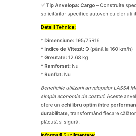
✅
Tip Anvelopa: Cargo
– Construite speci
solicitărilor specifice autovehiculelor utili
Detalii Tehnice:
*
Dimensiune:
195/75R16
*
Indice de Viteză:
Q (până la 160 km/h)
*
Greutate:
12.68 kg
*
Ramforsat:
Nu
*
Runflat:
Nu
Beneficiile utilizarii anvelopelor LASSA 
simpla economie de costuri
. Aceste anve
ofere un
echilibru optim între performanț
durabilitate
, transformând fiecare călător
plăcută și sigură.
Informații Suplimentare: