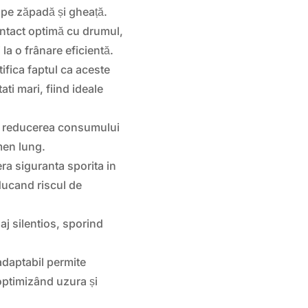
ă pe zăpadă și gheață.
ntact optimă cu drumul,
 la o frânare eficientă.
ifica faptul ca aceste
ti mari, fiind ideale
a reducerea consumului
men lung.
ra siguranta sporita in
ducand riscul de
aj silentios, sporind
adaptabil permite
optimizând uzura și