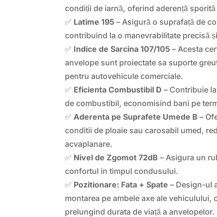
condiții de iarnă, oferind aderență sporit
✅
Latime 195
– Asigură o suprafață de co
contribuind la o manevrabilitate precisă și
✅
Indice de Sarcina 107/105
– Acesta cert
anvelope sunt proiectate sa suporte greuta
pentru autovehicule comerciale.
✅
Eficienta Combustibil D
– Contribuie l
de combustibil, economisind bani pe ter
✅
Aderenta pe Suprafete Umede B
– Ofe
conditii de ploaie sau carosabil umed, re
acvaplanare.
✅
Nivel de Zgomot 72dB
– Asigura un rul
confortul in timpul condusului.
✅
Pozitionare: Fata + Spate
– Design-ul 
montarea pe ambele axe ale vehiculului, 
prelungind durata de viață a anvelopelor.