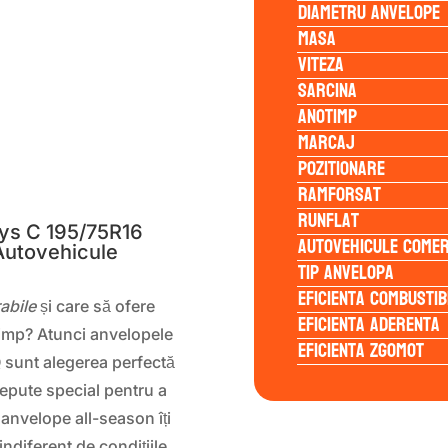
Diametru anvelope
Masa
Viteza
Sarcina
Anotimp
Marcaj
Pozitionare
S
Ramforsat
Runflat
ys C 195/75R16
Autovehicule comer
 Autovehicule
Tip anvelopa
Eficienta Combustib
rabile
și care să ofere
Eficienta Aderenta
timp? Atunci anvelopele
Eficienta Zgomot
Q
sunt alegerea perfectă
epute special pentru a
e anvelope all-season îți
ndiferent de condițiile