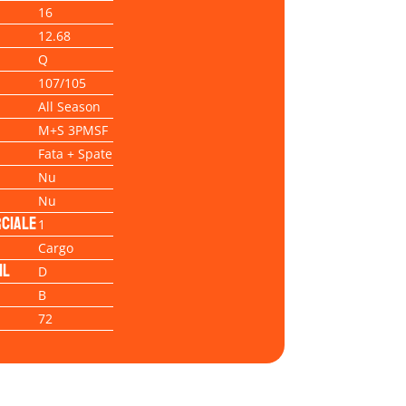
16
12.68
Q
107/105
All Season
M+S 3PMSF
Fata + Spate
Nu
Nu
ciale
1
Cargo
il
D
B
72