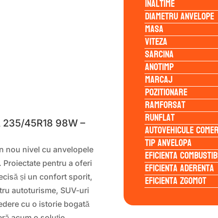
Inaltime
Diametru anvelope
Masa
Viteza
Sarcina
Anotimp
Marcaj
Pozitionare
S
Ramforsat
Runflat
 235/45R18 98W –
Autovehicule comer
Tip anvelopa
n nou nivel cu anvelopele
Eficienta Combustib
. Proiectate pentru a oferi
Eficienta Aderenta
cisă și un confort sporit,
Eficienta Zgomot
tru autoturisme, SUV-uri
edere cu o istorie bogată
feră acum o soluție