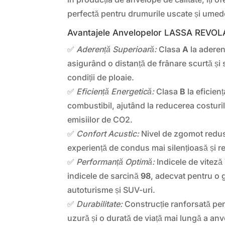
perfectă pentru drumurile uscate și umed
Avantajele Anvelopelor LASSA REVOL
✅
Aderență Superioară:
Clasa
A
la aderen
asigurând o distanță de frânare scurtă și
condiții de ploaie.
✅
Eficiență Energetică:
Clasa
B
la eficien
combustibil, ajutând la reducerea costuril
emisiilor de CO2.
✅
Confort Acustic:
Nivel de zgomot redu
experiență de condus mai silențioasă și r
✅
Performanță Optimă:
Indicele de viteză
indicele de sarcină
98
, adecvat pentru o 
autoturisme și SUV-uri.
✅
Durabilitate:
Construcție ranforsată pent
uzură și o durată de viață mai lungă a anv