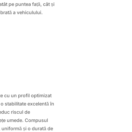
tât pe puntea față, cât și
brată a vehiculului.
 cu un profil optimizat
o stabilitate excelentă în
reduc riscul de
afețe umede. Compusul
ă uniformă și o durată de