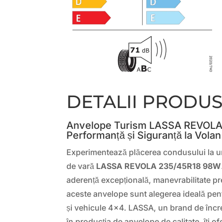
DETALII PRODU
Anvelope Turism LASSA REVOLA
Performanță și Siguranță la Volan
Experimentează plăcerea condusului la u
de vară
LASSA REVOLA 235/45R18 98W
aderență excepțională, manevrabilitate pre
aceste anvelope sunt alegerea ideală pen
și vehicule 4x4. LASSA, un brand de încr
în producția de anvelope de calitate, îți o