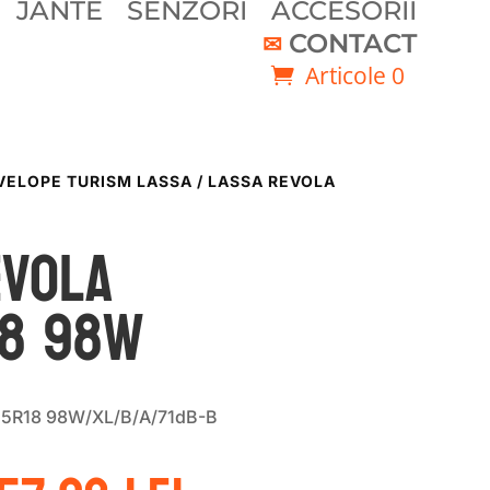
JANTE
SENZORI
ACCESORII
CONTACT
Articole 0
VELOPE TURISM LASSA
/ LASSA REVOLA
EVOLA
18 98W
45R18 98W/XL/B/A/71dB-B
rețul
Prețul