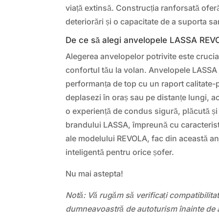
viață extinsă. Construcția ranforsată oferă
deteriorări și o capacitate de a suporta sa
De ce să alegi anvelopele LASSA REV
Alegerea anvelopelor potrivite este crucia
confortul tău la volan. Anvelopele LAS
performanța de top cu un raport calitate-p
deplasezi în oraș sau pe distanțe lungi, ac
o experiență de condus sigură, plăcută și e
brandului LASSA, împreună cu caracterist
ale modelului REVOLA, fac din această an
inteligentă pentru orice șofer.
Nu mai astepta!
Notă: Vă rugăm să verificați compatibilit
dumneavoastră de autoturism înainte de a