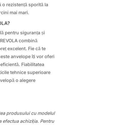
 o rezistență sporită la
rcini mai mari.
OLA?
lă pentru siguranța și
SA REVOLA combină
reț excelent. Fie că te
este anvelope îți vor oferi
ficientă. Fiabilitatea
icile tehnice superioare
velopă o alegere
atea produsului cu modelul
 efectua achiziția. Pentru