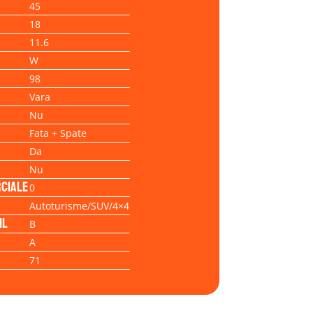
45
18
11.6
W
98
Vara
Nu
Fata + Spate
Da
Nu
ciale
0
Autoturisme/SUV/4×4
il
B
A
71