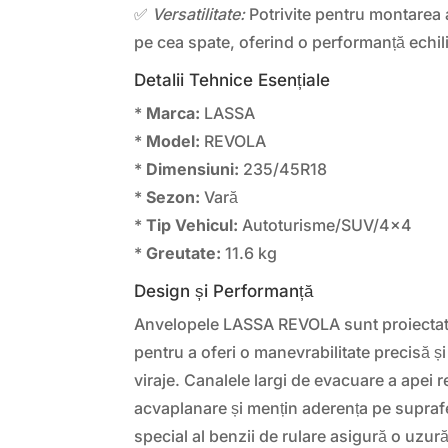
✅
Versatilitate:
Potrivite pentru montarea a
pe cea spate, oferind o performanță echili
Detalii Tehnice Esențiale
*
Marca:
LASSA
*
Model:
REVOLA
*
Dimensiuni:
235/45R18
*
Sezon:
Vară
*
Tip Vehicul:
Autoturisme/SUV/4x4
*
Greutate:
11.6 kg
Design și Performanță
Anvelopele LASSA REVOLA sunt proiectate
pentru a oferi o manevrabilitate precisă și 
viraje. Canalele largi de evacuare a apei 
acvaplanare și mențin aderența pe supr
special al benzii de rulare asigură o uzur