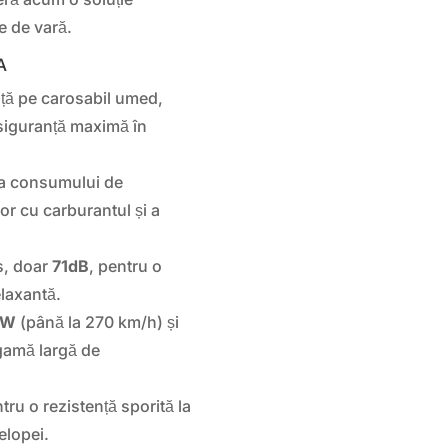
e de vară.
A
ță pe carosabil umed,
 siguranță maximă în
ța consumului de
or cu carburantul și a
s, doar
71dB
, pentru o
elaxantă.
W
(până la 270 km/h) și
gamă largă de
ru o rezistență sporită la
elopei.