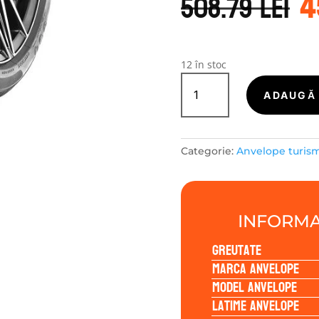
4
i
508.79
lei
a
f
5
12 în stoc
Cantitate
LASSA
ADAUGĂ 
REVOLA
235/45R18
98W
Categorie:
Anvelope turis
INFORMA
Greutate
Marca anvelope
Model anvelope
Latime anvelope