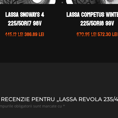
LASSA SNOWAYS 4
LASSA COMPETUS WINT
225/50R17 98V
225/50R18 99V
Prețul
Prețul
Prețul
445.13
lei
386.89
lei
670.95
lei
572.30
lei
inițial
curent
inițial
a
este:
a
fost:
386.89 lei.
fost:
445.13 lei.
670.95 lei
O RECENZIE PENTRU „LASSA REVOLA 235/
mpurile obligatorii sunt marcate cu
*