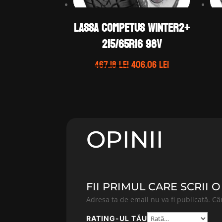
LASSA COMPETUS WINTER2+
215/65R16 98V
Prețul
Prețul
467.18
lei
406.06
lei
inițial
curent
a
este:
fost:
406.06 lei.
467.18 lei.
OPINII
FII PRIMUL CARE SCRII 
Adresa ta de email nu va fi publicată.
Câ
RATING-UL TĂU