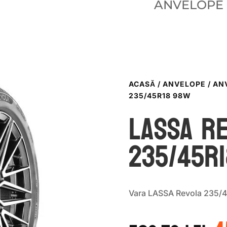
ANVELOPE
ACASĂ
/
ANVELOPE
/
AN
235/45R18 98W
LASSA R
235/45R
Vara LASSA Revola 235/
P