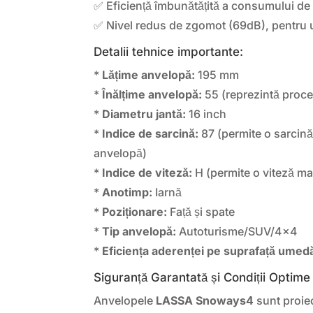
✅ Eficiență îmbunătățită a consumului de
✅ Nivel redus de zgomot (69dB), pentru 
Detalii tehnice importante:
*
Lățime anvelopă:
195 mm
*
Înălțime anvelopă:
55 (reprezintă procen
*
Diametru jantă:
16 inch
*
Indice de sarcină:
87 (permite o sarcin
anvelopă)
*
Indice de viteză:
H (permite o viteză m
*
Anotimp:
Iarnă
*
Poziționare:
Față și spate
*
Tip anvelopă:
Autoturisme/SUV/4×4
*
Eficiența aderenței pe suprafață umed
Siguranță Garantată și Condiții Optim
Anvelopele
LASSA Snoways4
sunt proiec