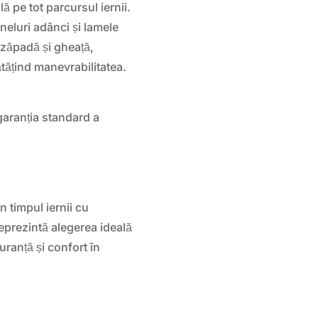
ă pe tot parcursul iernii.
neluri adânci și lamele
 zăpadă și gheață,
tățind manevrabilitatea.
garanția standard a
în timpul iernii cu
eprezintă alegerea ideală
uranță și confort în