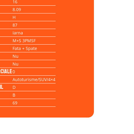
16
8.09
H
87
Iarna
M+S 3PMSF
Fata + Spate
Nu
Nu
ciale
0
Autoturisme/SUV/4×4
il
D
B
69