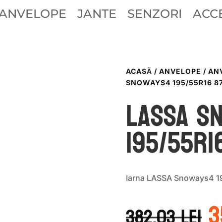
ANVELOPE
JANTE
SENZORI
ACCE
ACASĂ
/
ANVELOPE
/
AN
SNOWAYS4 195/55R16 8
LASSA S
195/55R1
Iarna LASSA Snoways4 1
P
3
i
382.03
lei