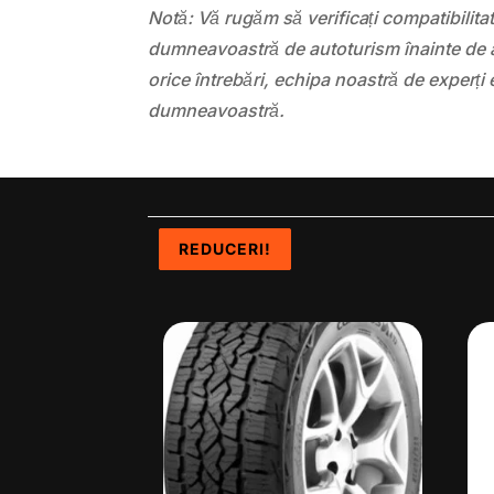
Notă: Vă rugăm să verificați compatibilit
dumneavoastră de autoturism înainte de a
orice întrebări, echipa noastră de experți 
dumneavoastră.
REDUCERI!
REDUCERI!
REDUCERI!
REDUCERI!