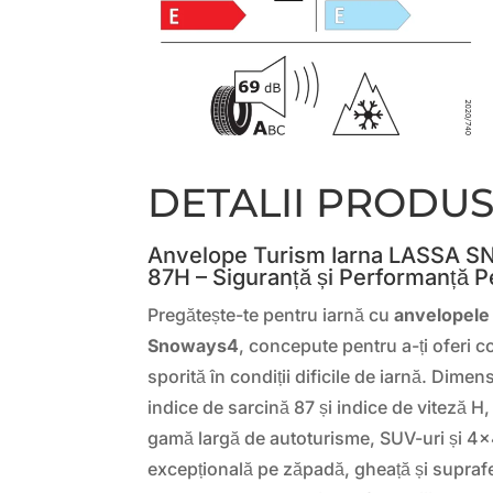
DETALII PRODU
Anvelope Turism Iarna LASSA 
87H – Siguranță și Performanță P
Pregătește-te pentru iarnă cu
anvelopele
Snoways4
, concepute pentru a-ți oferi c
sporită în condiții dificile de iarnă. Dim
indice de sarcină 87 și indice de viteză H,
gamă largă de autoturisme, SUV-uri și 4×
excepțională pe zăpadă, gheață și supra