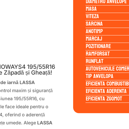
Diametru anvelope
Masa
Viteza
Sarcina
Anotimp
Marcaj
Pozitionare
S
Ramforsat
Runflat
SNOWAYS4 195/55R16
Autovehicule comer
e Zăpadă și Gheață!
Tip anvelopa
Eficienta Combustib
 de iarnă LASSA
Eficienta Aderenta
ontrol maxim și siguranță
Eficienta Zgomot
ensiunea 195/55R16, cu
 le face ideale pentru o
4, oferind o aderență
fețe umede. Alege
LASSA