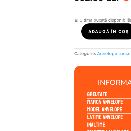
a
f
3
🚨 Ultima bucată disponibilă
Cantitate
ADAUGĂ ÎN COȘ
LASSA
SNOWAYS4
195/55R16
Categorie:
Anvelope turis
87H
INFORMA
Greutate
Marca anvelope
Model anvelope
Latime anvelope
Inaltime