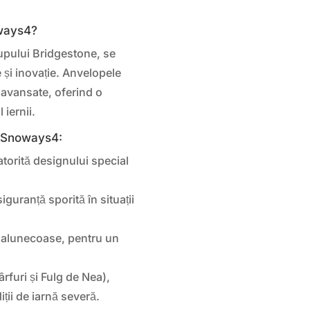
oways4?
upului Bridgestone, se
 și inovație. Anvelopele
 avansate, oferind o
iernii.
A Snoways4:
torită designului special
guranță sporită în situații
 alunecoase, pentru un
rfuri și Fulg de Nea),
ții de iarnă severă.