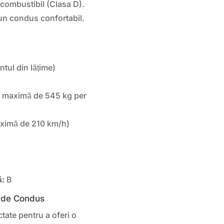
 combustibil (Clasa D).
un condus confortabil.
tul din lățime)
ă maximă de 545 kg per
aximă de 210 km/h)
ă:
B
e de Condus
tate pentru a oferi o