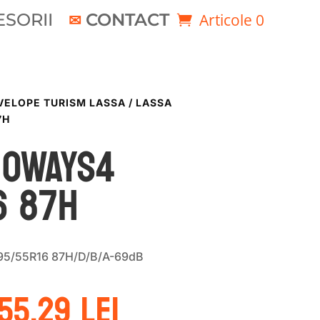
SORII
CONTACT
Articole 0
VELOPE TURISM LASSA
/ LASSA
7H
NOWAYS4
6 87H
95/55R16 87H/D/B/A-69dB
rețul
Prețul
55.29
lei
nițial
curent