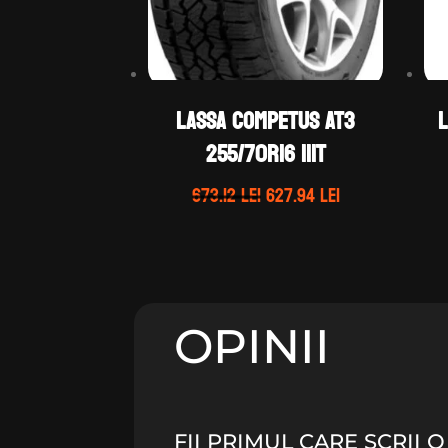
LASSA COMPETUS AT3
L
255/70R16 111T
Prețul
Prețul
673.12
lei
627.94
lei
inițial
curent
a
este:
fost:
627.94 lei.
673.12 lei.
OPINII
FII PRIMUL CARE SCRII 