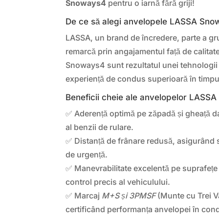
Snoways4
pentru o iarnă fără griji!
De ce să alegi anvelopele LASSA Sn
LASSA, un brand de încredere, parte a gr
remarcă prin angajamentul față de calitate
Snoways4 sunt rezultatul unei tehnologii
experiență de condus superioară în timpul 
Beneficii cheie ale anvelopelor LASS
✅ Aderență optimă pe zăpadă și gheață da
al benzii de rulare.
✅ Distanță de frânare redusă, asigurând si
de urgență.
✅ Manevrabilitate excelentă pe suprafețe
control precis al vehiculului.
✅ Marcaj
M+S și 3PMSF
(Munte cu Trei Vâ
certificând performanța anvelopei în condi