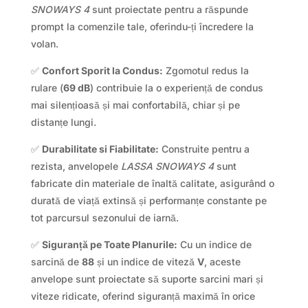
SNOWAYS 4
sunt proiectate pentru a răspunde
prompt la comenzile tale, oferindu-ți încredere la
volan.
✅
Confort Sporit la Condus:
Zgomotul redus la
rulare (
69 dB
) contribuie la o experiență de condus
mai silențioasă și mai confortabilă, chiar și pe
distanțe lungi.
✅
Durabilitate si Fiabilitate:
Construite pentru a
rezista, anvelopele
LASSA SNOWAYS 4
sunt
fabricate din materiale de înaltă calitate, asigurând o
durată de viață extinsă și performanțe constante pe
tot parcursul sezonului de iarnă.
✅
Siguranță pe Toate Planurile:
Cu un indice de
sarcină de
88
și un indice de viteză
V
, aceste
anvelope sunt proiectate să suporte sarcini mari și
viteze ridicate, oferind siguranță maximă în orice