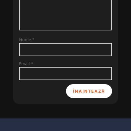
Nume
*
Email
*
ÎNAINTEAZĂ