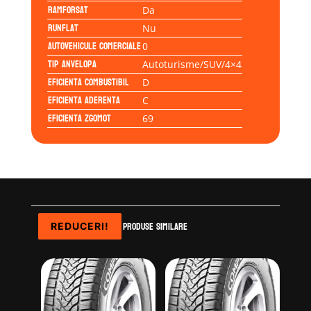
Ramforsat
Da
Runflat
Nu
Autovehicule comerciale
0
Tip anvelopa
Autoturisme/SUV/4×4
Eficienta Combustibil
D
Eficienta Aderenta
C
Eficienta Zgomot
69
Produse similare
REDUCERI!
REDUCERI!
REDUCERI!
REDUCERI!